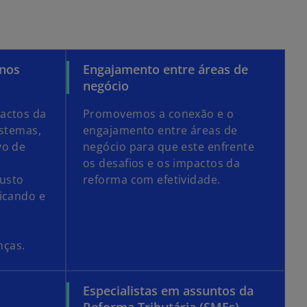
 nos
Engajamento entre áreas de
negócio
actos da
Promovemos a conexão e o
istemas,
engajamento entre áreas de
vo de
negócio para que este enfrente
os desafios e os impactos da
custo
reforma com efetividade.
icando e
nças.
Especialistas em assuntos da
Reforma Tributária (SMEs)