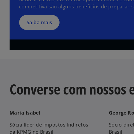
competitiva são alguns benefícios de preparar-s
Saiba mais
Converse com nossos e
Maria Isabel
George Ro
Sócia-líder de Impostos Indiretos
Sócio-dir
da KPMG no Brasil
Brasil