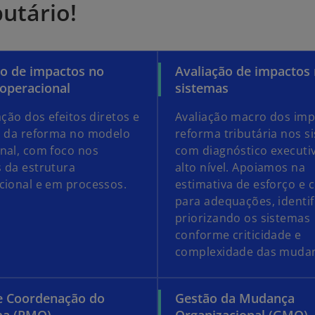
utário!
ão de impactos no
Avaliação de impactos
operacional
sistemas
ação dos efeitos diretos e
Avaliação macro dos imp
s da reforma no modelo
reforma tributária nos s
nal, com foco nos
com diagnóstico executi
 da estrutura
alto nível. Apoiamos na
cional e em processos.
estimativa de esforço e 
para adequações, identif
priorizando os sistemas
conforme criticidade e
complexidade das muda
e Coordenação do
Gestão da Mudança
ma (PMO)
Organizacional (GMO)