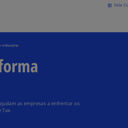
Pular para o conteúdo princ
Fale C
article
 tributária
eforma
 ajudam as empresas a enfrentar os
 Tax.