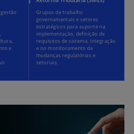
gestão
Grupos de trabalho
governamentais e setores
r
estratégicos para suporte na
,
implementação, definição de
ltura,
requisitos de sistema, integração
nto e
e no monitoramento de
a
mudanças regulatórias e
vo
setoriais.