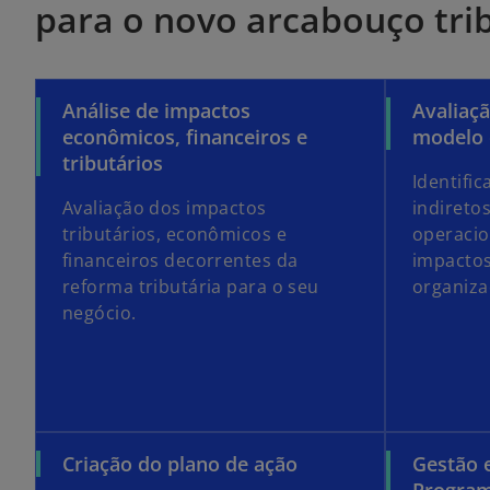
para o novo arcabouço trib
Análise de impactos
Avaliaç
econômicos, financeiros e
modelo 
tributários
Identific
Avaliação dos impactos
indireto
tributários, econômicos e
operacio
financeiros decorrentes da
impactos
reforma tributária para o seu
organiza
negócio.
Criação do plano de ação
Gestão 
Progra