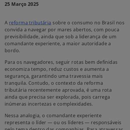
v
v
v
25 Março 2025
a
a
a
g
g
g
u
u
u
i
i
i
a
a
a
A
reforma tributária
sobre o consumo no Brasil nos
convida a navegar por mares abertos, com pouca
previsibilidade, ainda que sob a liderança de um
comandante experiente, a maior autoridade a
bordo.
Para os navegadores, seguir rotas bem definidas
economiza tempo, reduz custos e aumenta a
segurança, garantindo uma travessia mais
tranquila. Contudo, o contexto da reforma
tributária recentemente aprovada, é uma rota
ainda que precisa ser explorada, pois carrega
inúmeras incertezas e complexidades.
Nessa analogia, o comandante experiente
representa o líder — ou os líderes — responsáveis
pelo tema dentro das companhias. Para atravessar