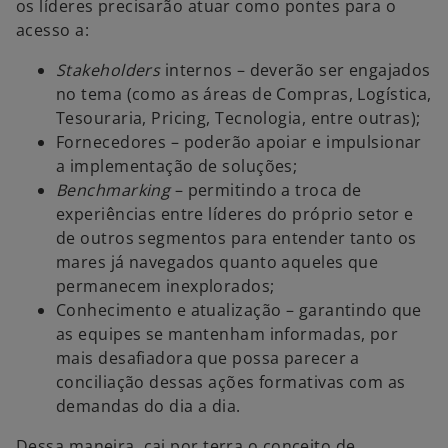
os líderes precisarão atuar como pontes para o
u
acesso a:
m
a
Stakeholders
internos – deverão ser engajados
n
no tema (como as áreas de Compras, Logística,
o
Tesouraria, Pricing, Tecnologia, entre outras);
v
Fornecedores – poderão apoiar e impulsionar
a
a implementação de soluções;
g
Benchmarking
– permitindo a troca de
u
experiências entre líderes do próprio setor e
i
de outros segmentos para entender tanto os
a
mares já navegados quanto aqueles que
permanecem inexplorados;
Conhecimento e atualização – garantindo que
as equipes se mantenham informadas, por
mais desafiadora que possa parecer a
conciliação dessas ações formativas com as
demandas do dia a dia.
Dessa maneira, cai por terra o conceito de