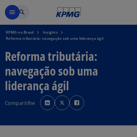
Pular para o conteúdo princ
menu
search
KPMG no Brasil
Insights
Reforma tributária: navegação sob uma liderança ágil
Reforma tributária:
navegação sob uma
liderança ágil
a
a
a
b
b
b
Compartilhe
r
r
r
e
e
e
e
e
e
m
m
m
u
u
u
m
m
m
a
a
a
n
n
n
o
o
o