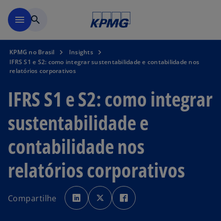
Pular para o conteúdo princ
menu
search
KPMG no Brasil
Insights
IFRS S1 e S2: como integrar sustentabilidade e contabilidade nos
relatórios corporativos
IFRS S1 e S2: como integrar
sustentabilidade e
contabilidade nos
relatórios corporativos
a
a
a
b
b
b
Compartilhe
r
r
r
e
e
e
e
e
e
m
m
m