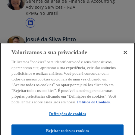
Gerente da área de Finance & Accounting
n
e
Advisory Services - F&A
o
e
KPMG no Brasil
v
m
a
u
a
g
m
b
u
Josué da Silva Pinto
a
r
i
Gerente da área de Finance & Accounting
n
e
Advisory Services - F&A
Valorizamos a sua privacidade
a
o
e
KPMG no Brasil
v
m
Utilizamos "cookies" para identificar você e seus dispositivos,
a
operar nosso site, aprimorar a sua experiência, veicular anúncios
u
a
publicitários e realizar análises. Você poderá concordar com
g
m
b
todos os nossos cookies opcionais de uma vez clicando em
u
a
r
“Aceitar todos os cookies” ou optar por rejeitá-los clicando em
i
n
“Rejeitar todos os cookies”. É possível também gerenciar suas
e
a
próprias preferências clicando em “Definições de cookies”. Você
Contato
o
e
pode ler mais sobre esses usos em nossa
Política de Cookies.
v
m
a
u
Definições de cookies
Sobre a KPMG
g
m
u
a
Rejeitar todos os cookies
i