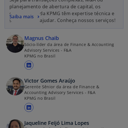
planejamento de abertura de capital, os
especialistas da KPMG têm expertise técnica e
Saiba mais
setorial para ajudar. Conheça nossos serviços!
Magnus Chaib
Sócio-líder da área de Finance & Accounting
Advisory Services - F&A
KPMG no Brasil
a
b
Victor Gomes Araújo
r
Gerente Sênior da área de Finance &
e
Accounting Advisory Services - F&A
e
KPMG no Brasil
m
u
a
m
b
Jaqueline Feijó Lima Lopes
a
r