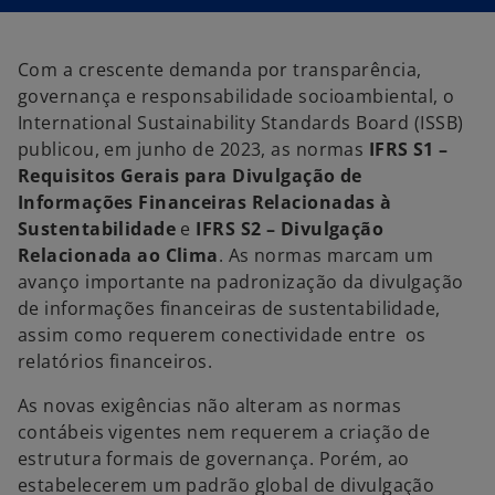
u
u
u
m
m
m
a
a
a
n
n
n
o
o
o
Com a crescente demanda por transparência,
v
v
v
a
a
a
governança e responsabilidade socioambiental, o
g
g
g
u
u
u
International Sustainability Standards Board (ISSB)
i
i
i
a
a
a
publicou, em junho de 2023, as normas
IFRS S1 –
Requisitos Gerais para Divulgação de
Informações Financeiras Relacionadas à
Sustentabilidade
e
IFRS S2 – Divulgação
Relacionada ao Clima
. As normas marcam um
avanço importante na padronização da divulgação
de informações financeiras de sustentabilidade,
assim como requerem conectividade entre os
relatórios financeiros.
As novas exigências não alteram as normas
contábeis vigentes nem requerem a criação de
estrutura formais de governança. Porém, ao
estabelecerem um padrão global de divulgação