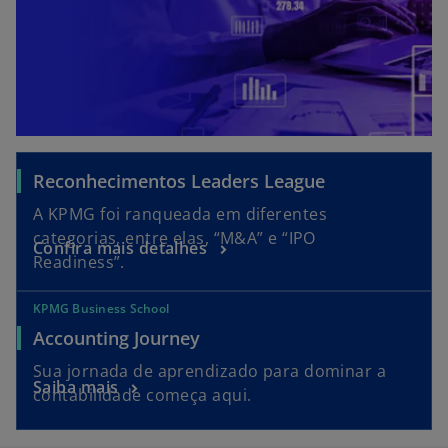
Reconhecimentos Leaders League
A KPMG foi ranqueada em diferentes
categorias, entre elas, “M&A” e “IPO
Confira mais detalhes
Readiness”.
KPMG Business School
a
Accounting Journey
b
Sua jornada de aprendizado para dominar a
r
a
Saiba mais
contabilidade começa aqui.
e
b
e
r