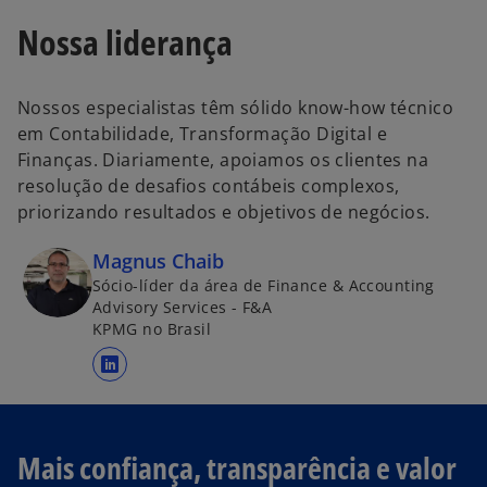
Nossa liderança
Nossos especialistas têm sólido know-how técnico
em Contabilidade, Transformação Digital e
Finanças. Diariamente, apoiamos os clientes na
resolução de desafios contábeis complexos,
priorizando resultados e objetivos de negócios.
Magnus Chaib
Sócio-líder da área de Finance & Accounting
Advisory Services - F&A
KPMG no Brasil
a
b
r
e
Mais confiança, transparência e valor
e