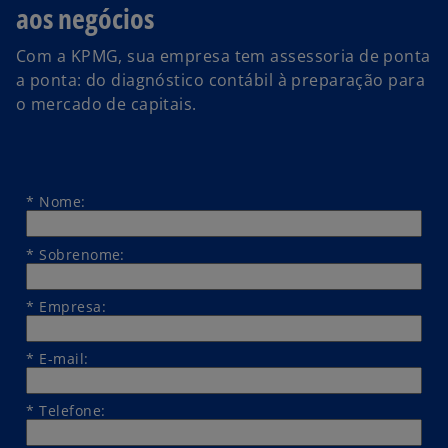
aos negócios
m
u
Com a KPMG, sua empresa tem assessoria de ponta
m
a ponta: do diagnóstico contábil à preparação para
a
o mercado de capitais.
n
o
v
a
*
Nome:
g
u
*
Sobrenome:
i
a
*
Empresa:
*
E-mail:
*
Telefone: