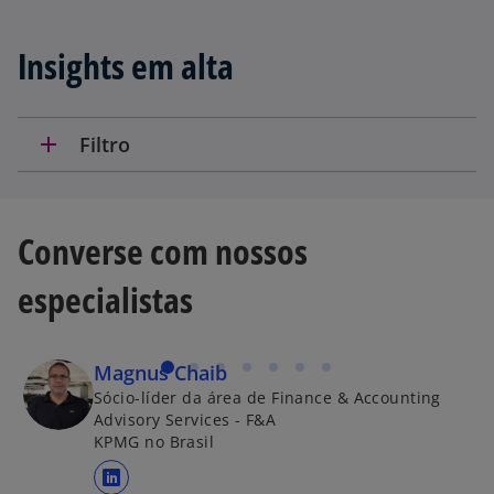
m
e
u
e
Insights em alta
m
m
a
u
n
m
o
add
Filtro
a
v
n
a
o
g
v
Converse com nossos
u
a
i
g
especialistas
a
u
i
a
Magnus Chaib
Sócio-líder da área de Finance & Accounting
Advisory Services - F&A
KPMG no Brasil
abre em uma nova guia