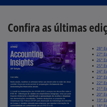
Confira as últimas edi
28ª E
27ª E
26ª E
25ª E
24ª E
23ª E
22ª E
21ª E
20ª E
19ª E
18ª E