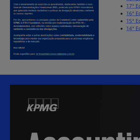
17ª E
16ª E
15ª E
14ª E