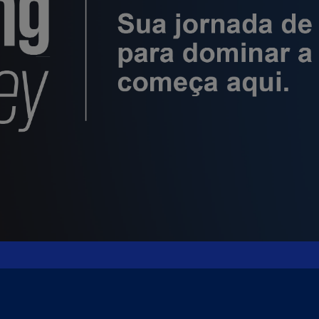
a
i
a