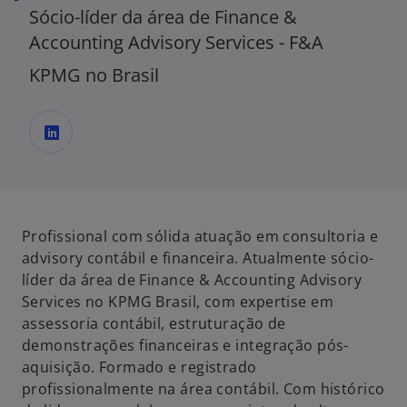
Sócio-líder da área de Finance &
Accounting Advisory Services - F&A
KPMG no Brasil
a
b
r
e
Profissional com sólida atuação em consultoria e
e
advisory contábil e financeira. Atualmente sócio-
m
líder da área de Finance & Accounting Advisory
u
Services no KPMG Brasil, com expertise em
m
assessoria contábil, estruturação de
a
demonstrações financeiras e integração pós-
n
aquisição. Formado e registrado
o
profissionalmente na área contábil. Com histórico