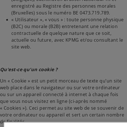
enregistré au Registre des personnes morales
(Bruxelles) sous le numéro BE 0473.719.789.
« Utilisateur », « vous » : toute personne physique
(B2C) ou morale (B2B) entretenant une relation
contractuelle de quelque nature que ce soit,
actuelle ou future, avec KPMG et/ou consultant le
site web.
Qu'est-ce qu'un cookie ?
Un « Cookie » est un petit morceau de texte qu’un site
web place dans le navigateur ou sur votre ordinateur
ou sur un appareil connecté à internet à chaque fois
que vous nous visitez en ligne (ci-après nommé
« Cookies »). Ceci permet au site web de se souvenir de
votre ordinateur ou appareil et sert un certain nombre
de finalités.