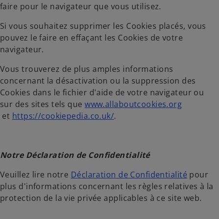
faire pour le navigateur que vous utilisez.
Si vous souhaitez supprimer les Cookies placés, vous
pouvez le faire en effaçant les Cookies de votre
navigateur.
Vous trouverez de plus amples informations
concernant la désactivation ou la suppression des
Cookies dans le fichier d'aide de votre navigateur ou
sur des sites tels que
www.allaboutcookies.org
s
s
et
https://cookiepedia.co.uk/
.
’
’
o
o
u
u
Notre Déclaration de Confidentialité
v
v
r
r
Veuillez lire notre
Déclaration de Confidentialité
pour
e
e
plus d'informations concernant les règles relatives à la
d
d
protection de la vie privée applicables à ce site web.
a
a