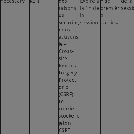
necessary
KEN
des
Expire à
« de
de la
raisons
la fin de
premièr
sessi
de
la
e
sécurité,
session
partie »
nous
activons
le «
Cross-
site
Request
Forgery
Protecti
on »
(CSRF).
Le
cookie
stocke le
jeton
CSRF