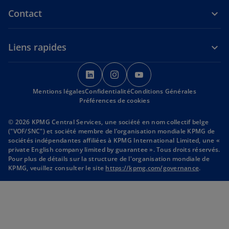
a
Contact
n
s
u
Liens rapides
n
n
s
s
s
o
’
’
’
u
Mentions légales
Confidentialité
o
o
Conditions Générales
o
Préférences de cookies
v
u
u
u
e
v
v
v
© 2026 KPMG Central Services, une société en nom collectif belge
l
r
r
r
("VOF/SNC") et société membre de l’organisation mondiale KPMG de
o
sociétés indépendantes affiliées à KPMG International Limited, une «
e
e
e
private English company limited by guarantee ». Tous droits réservés.
n
d
d
d
Pour plus de détails sur la structure de l'organisation mondiale de
g
a
a
a
s
KPMG, veuillez consulter le site
https://kpmg.com/governance
.
’
l
n
n
n
o
e
s
s
s
u
t
u
u
u
v
r
n
n
n
e
n
n
n