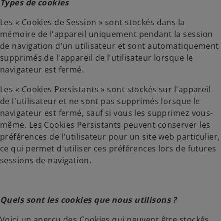
Types de cookies
v
v
r
r
Les « Cookies de Session » sont stockés dans la
e
e
mémoire de l'appareil uniquement pendant la session
d
d
de navigation d'un utilisateur et sont automatiquement
a
a
supprimés de l'appareil de l'utilisateur lorsque le
n
n
navigateur est fermé.
s
s
Les « Cookies Persistants » sont stockés sur l'appareil
u
u
de l'utilisateur et ne sont pas supprimés lorsque le
n
n
navigateur est fermé, sauf si vous les supprimez vous-
n
n
même. Les Cookies Persistants peuvent conserver les
o
o
préférences de l'utilisateur pour un site web particulier,
u
u
ce qui permet d'utiliser ces préférences lors de futures
v
v
sessions de navigation.
e
e
l
l
o
o
n
n
Quels sont les cookies que nous utilisons ?
g
g
Voici un aperçu des Cookies qui peuvent être stockés