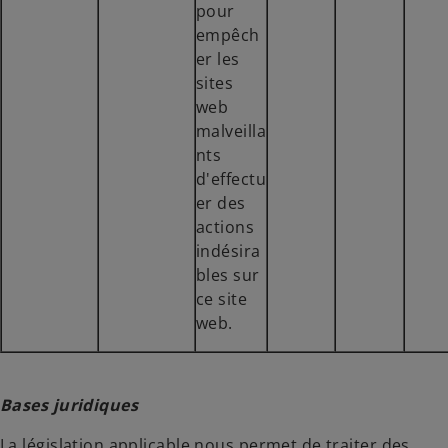
pour
empêch
er les
sites
web
malveilla
nts
d'effectu
er des
actions
indésira
bles sur
ce site
web.
Bases juridiques
La législation applicable nous permet de traiter des