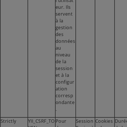
l'utilisat
eur. Ils
servent
à la
gestion
des
données
au
niveau
de la
session
et à la
configur
ation
corresp
ondante
.
Strictly
YII_CSRF_TO
Pour
Session
Cookies
Duré