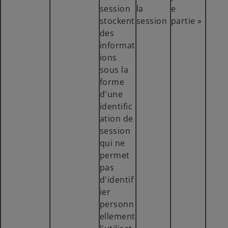
session
la
e
stockent
session
partie »
des
informat
ions
sous la
forme
d'une
identific
ation de
session
qui ne
permet
pas
d'identif
ier
personn
ellement