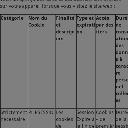
l
l
sur votre appareil lorsque vous visitez le site web :
e
e
t
t
Catégorie
Nom du
Finalité
Type et
Accès
Duré
Cookie
et
expirati
par des
de
descript
on
tiers
cons
ion
atio
des
donn
s à
cara
re
pers
nel
colle
es
Strictement
PHPSESSID
Les
Session
Cookies
Duré
nécessaire
cookies
Expire à
« de
de la
de
la fin de
premièr
sessi