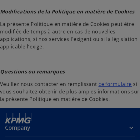
n
n
s
s
Modifications de la Politique en matière de Cookies
u
u
n
n
La présente Politique en matière de Cookies peut être
n
n
modifiée de temps à autre en cas de nouvelles
o
o
applications, si nos services l'exigent ou si la législation
u
u
applicable l'exige.
v
v
e
e
l
l
Questions ou remarques
o
o
n
n
s
Veuillez nous contacter en remplissant
ce formulaire
si
g
g
’
vous souhaitez obtenir de plus amples informations sur
l
l
o
la présente Politique en matière de Cookies.
e
e
u
t
t
v
r
Company
e
d