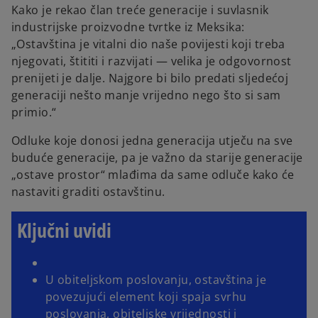
Kako je rekao član treće generacije i suvlasnik
industrijske proizvodne tvrtke iz Meksika:
„Ostavština je vitalni dio naše povijesti koji treba
njegovati, štititi i razvijati — velika je odgovornost
prenijeti je dalje. Najgore bi bilo predati sljedećoj
generaciji nešto manje vrijedno nego što si sam
primio.“
Odluke koje donosi jedna generacija utječu na sve
buduće generacije, pa je važno da starije generacije
„ostave prostor“ mlađima da same odluče kako će
nastaviti graditi ostavštinu.
Ključni uvidi
U obiteljskom poslovanju, ostavština je
povezujući element koji spaja svrhu
poslovanja, obiteljske vrijednosti i