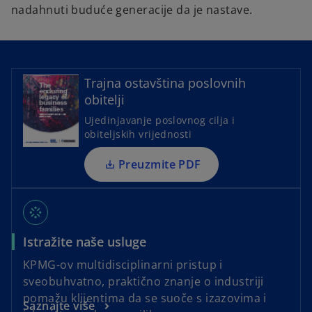
nadahnuti buduće generacije da je nastave.
o
p
e
Trajna ostavština poslovnih
n
obitelji
s
Ujedinjavanje poslovnog cilja i
i
obiteljskih vrijednosti
n
a
Preuzmite PDF
n
e
stream
w
t
Istražite naše usluge
a
b
KPMG-ov multidisciplinarni pristup i
sveobuhvatno, praktično znanje o industriji
pomažu klijentima da se suoče s izazovima i
Saznajte više