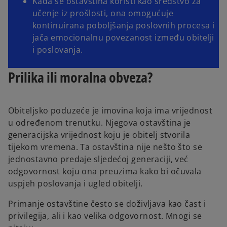
Kada se ostavština koristi kao sredstvo za
učenje iz prošlosti, ona omogućuje
kontinuirana poboljšanja poslovnih procesa i
jača emocionalnu povezanost između obitelji
i poslovanja.
Prilika ili moralna obveza?
Obiteljsko poduzeće je imovina koja ima vrijednost
u određenom trenutku. Njegova ostavština je
generacijska vrijednost koju je obitelj stvorila
tijekom vremena. Ta ostavština nije nešto što se
jednostavno predaje sljedećoj generaciji, već
odgovornost koju ona preuzima kako bi očuvala
uspjeh poslovanja i ugled obitelji.
Primanje ostavštine često se doživljava kao čast i
privilegija, ali i kao velika odgovornost. Mnogi se