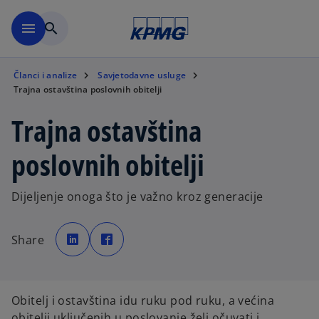
Skip to main content
menu
search
Članci i analize
Savjetodavne usluge
Trajna ostavština poslovnih obitelji
Trajna ostavština
poslovnih obitelji
Dijeljenje onoga što je važno kroz generacije
o
o
p
p
Share
e
e
n
n
s
s
i
i
n
n
a
a
n
n
Obitelj i ostavština idu ruku pod ruku, a većina
e
e
w
w
obitelji uključenih u poslovanje želi očuvati i