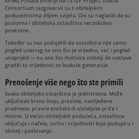
KPMG Private Enterprise i STEP Project Global
Consortium razgovarali su s obiteljskim
poduzetnicima diljem svijeta. Oni su naglasili da su
poslovna i obiteljska ostavština neraskidivo
povezane.
Također su nas podsjetili da ostavština nije samo
pogled unatrag na ono što je vrijedno, već i pogled
unaprijed — na ono što motivira obitelji da nastave
graditi tu vrijednost za buduće generacije.
Prenošenje više nego što ste primili
Svaka obiteljska ostavština je jedinstvena. Može
uključivati krvnu liniju, prezime, naslijeđene
predmete, pravne entitete ili obiteljske priče i
mitove. U većini obiteljskih poduzeća, ostavština
uključuje i načela, svrhu i vrijednosti koje podupiru i
obitelj i poslovanje.