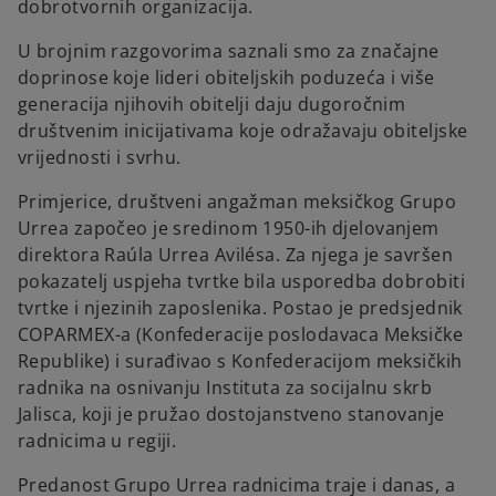
dobrotvornih organizacija.
U brojnim razgovorima saznali smo za značajne
doprinose koje lideri obiteljskih poduzeća i više
generacija njihovih obitelji daju dugoročnim
društvenim inicijativama koje odražavaju obiteljske
vrijednosti i svrhu.
Primjerice, društveni angažman meksičkog Grupo
Urrea započeo je sredinom 1950-ih djelovanjem
direktora Raúla Urrea Avilésa. Za njega je savršen
pokazatelj uspjeha tvrtke bila usporedba dobrobiti
tvrtke i njezinih zaposlenika. Postao je predsjednik
COPARMEX-a (Konfederacije poslodavaca Meksičke
Republike) i surađivao s Konfederacijom meksičkih
radnika na osnivanju Instituta za socijalnu skrb
Jalisca, koji je pružao dostojanstveno stanovanje
radnicima u regiji.
Predanost Grupo Urrea radnicima traje i danas, a