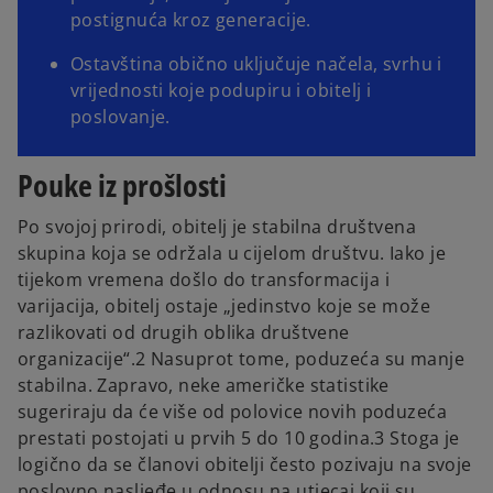
postignuća kroz generacije.
Ostavština obično uključuje načela, svrhu i
vrijednosti koje podupiru i obitelj i
poslovanje.
Pouke iz prošlosti
Po svojoj prirodi, obitelj je stabilna društvena
skupina koja se održala u cijelom društvu. Iako je
tijekom vremena došlo do transformacija i
varijacija, obitelj ostaje „jedinstvo koje se može
razlikovati od drugih oblika društvene
organizacije“.2 Nasuprot tome, poduzeća su manje
stabilna. Zapravo, neke američke statistike
sugeriraju da će više od polovice novih poduzeća
prestati postojati u prvih 5 do 10 godina.3 Stoga je
logično da se članovi obitelji često pozivaju na svoje
poslovno nasljeđe u odnosu na utjecaj koji su