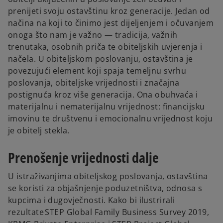
t
t
a
a
prenijeti svoju ostavštinu kroz generacije. Jedan od
b
b
načina na koji to činimo jest dijeljenjem i očuvanjem
onoga što nam je važno — tradicija, važnih
trenutaka, osobnih priča te obiteljskih uvjerenja i
načela. U obiteljskom poslovanju, ostavština je
povezujući element koji spaja temeljnu svrhu
poslovanja, obiteljske vrijednosti i značajna
postignuća kroz više generacija. Ona obuhvaća i
materijalnu i nematerijalnu vrijednost: financijsku
imovinu te društvenu i emocionalnu vrijednost koju
je obitelj stekla.
Prenošenje vrijednosti dalje
U istraživanjima obiteljskog poslovanja, ostavština
se koristi za objašnjenje poduzetništva, odnosa s
kupcima i dugovječnosti. Kako bi ilustrirali
rezultate STEP Global Family Business Survey 2019,