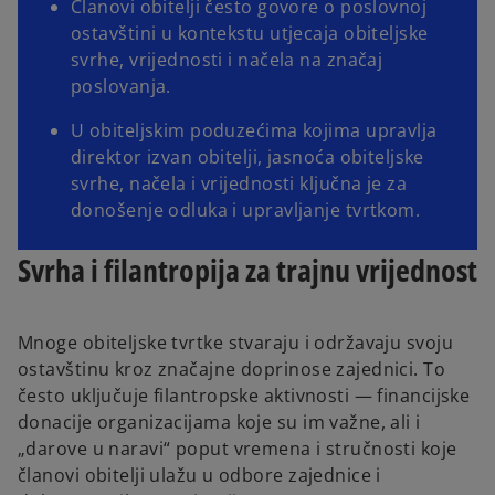
Članovi obitelji često govore o poslovnoj
ostavštini u kontekstu utjecaja obiteljske
svrhe, vrijednosti i načela na značaj
poslovanja.
U obiteljskim poduzećima kojima upravlja
direktor izvan obitelji, jasnoća obiteljske
svrhe, načela i vrijednosti ključna je za
donošenje odluka i upravljanje tvrtkom.
Svrha i filantropija za trajnu vrijednost
Mnoge obiteljske tvrtke stvaraju i održavaju svoju
ostavštinu kroz značajne doprinose zajednici. To
često uključuje filantropske aktivnosti — financijske
donacije organizacijama koje su im važne, ali i
„darove u naravi“ poput vremena i stručnosti koje
članovi obitelji ulažu u odbore zajednice i