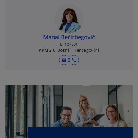
e
n
s
i
n
Manal Bećirbegović
a
Direktor
n
KPMG u Bosni i Hercegovini
e
w
mail
call
t
a
b