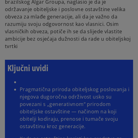
brazilskog Algar Groupa, naglasio je da je
održavanje obiteljske i poslovne ostavštine velika
obveza za mlađe generacije, ali da je važno da
razumiju svoju odgovornost kao vlasnici. Osim
vlasničkih obveza, potiče ih se da slijede vlastite
ambicije bez osjećaja dužnosti da rade u obiteljskoj
tvrtki
Ključni uvidi
Pragmatična priroda obiteljskog poslovanja i
njegova dugoročna održivost usko su
povezani s „generativnom“ prirodom
obiteljske ostavštine — načinom na koji
obitelji kodiraju, prenose i tumače svoju
ostavštinu kroz generacije.