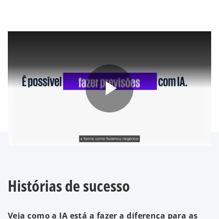
P
l
Histórias de sucesso
a
Veja como a IA está a fazer a diferença para as