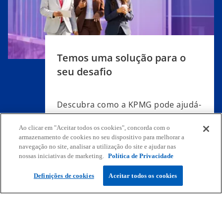
n
a
a
n
n
e
e
w
w
t
Temos uma solução para o
t
a
seu desafio
a
b
b
Descubra como a KPMG pode ajudá-
lo e à sua empresa.
Ao clicar em "Aceitar todos os cookies", concorda com o
armazenamento de cookies no seu dispositivo para melhorar a
Pedir Proposta
navegação no site, analisar a utilização do site e ajudar nas
nossas iniciativas de marketing.
Política de Privacidade
Definições de cookies
Aceitar todos os cookies
Contactos