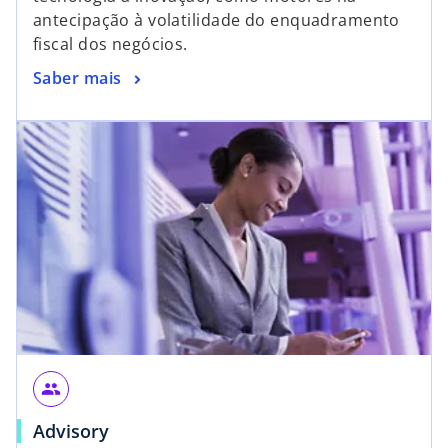
antecipação à volatilidade do enquadramento
fiscal dos negócios.
Saber mais
people
Advisory