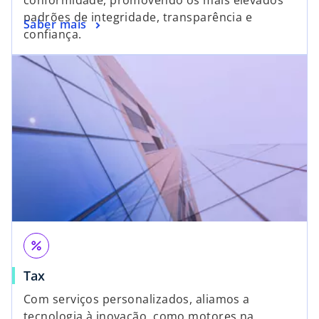
padrões de integridade, transparência e
Saber mais
confiança.
percent
Tax
Com serviços personalizados, aliamos a
tecnologia à inovação, como motores na