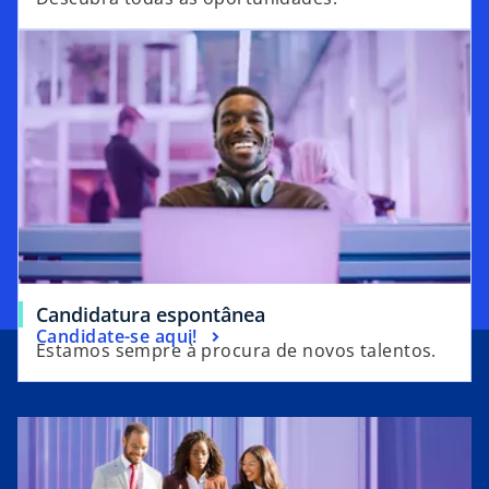
opens in a new tab
o
Candidatura espontânea
o
Candidate-se aqui!
p
Estamos sempre à procura de novos talentos.
p
e
e
n
n
s
s
i
i
n