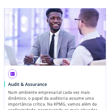
fact_check
Audit & Assurance
Num ambiente empresarial cada vez mais
dinâmico, o papel da auditoria assume uma
importância crítica. Na KPMG, vamos além da
conformidade, promovendo os mais elevados