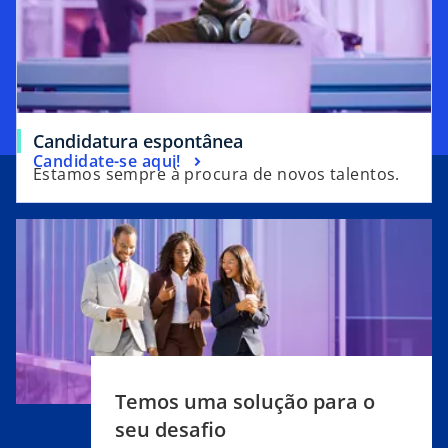
o
Candidatura espontânea
o
Candidate-se aqui!
p
Estamos sempre à procura de novos talentos.
p
e
e
n
n
s
s
i
i
n
n
a
a
n
n
e
e
w
Temos uma solução para o
w
t
t
seu desafio
a
a