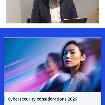
P
l
a
y
V
Cybersecurity considerations 2026