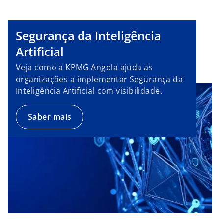
l
Segurança da Inteligência
Artificial
a
Veja como a KPMG Angola ajuda as
organizações a implementar Segurança da
Inteligência Artificial com visibilidade.
y
Saber mais
V
i