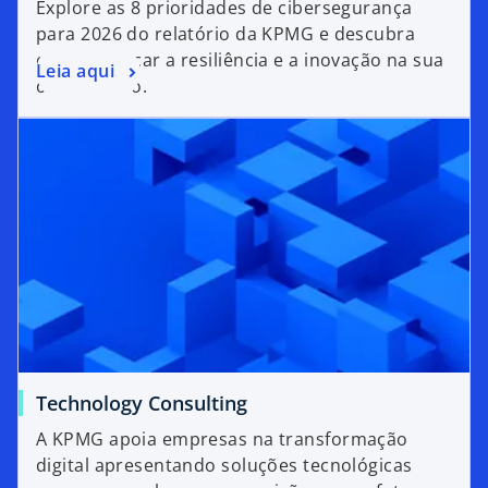
Explore as 8 prioridades de cibersegurança
para 2026 do relatório da KPMG e descubra
como reforçar a resiliência e a inovação na sua
i
Leia aqui
organização.
d
e
o
Technology Consulting
A KPMG apoia empresas na transformação
digital apresentando soluções tecnológicas