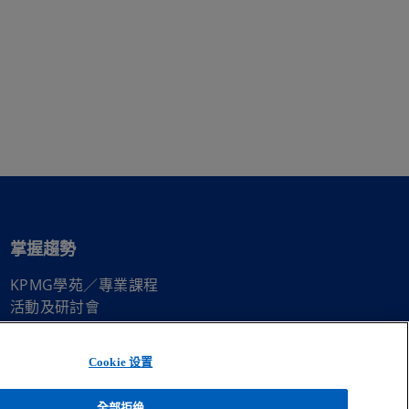
掌握趨勢
KPMG學苑／專業課程
在
活動及研討會
新
在
電子報訂閱中心
標
新
Cookie 设置
籤
標
中
籤
全部拒绝