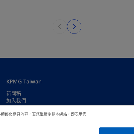
KPMG Taiwan
新聞稿
加入我們
在
安建之友
新
在
在
在
在
在
以持續優化網頁內容，若您繼續瀏覽本網站，即表示您
標
新
新
新
新
新
籤
法律
標
隱私權
標
無障礙瀏覽
標
幫助
標
標