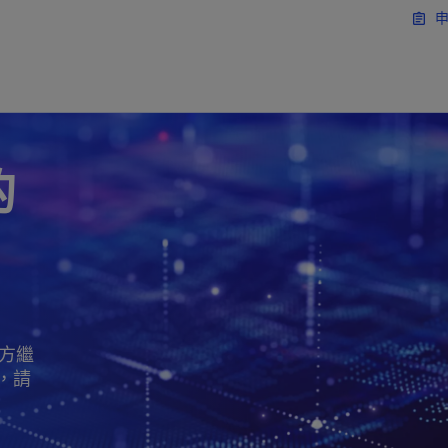
移動至主要內容
申
assignment
的
方繼
，請