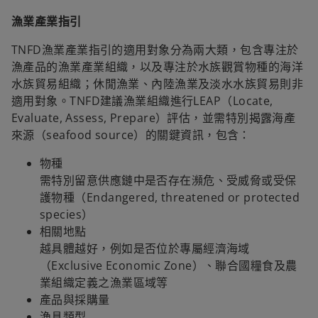
漁業產業指引
TNFD漁業產業指引的適用對象分為兩大類，包含專注於
漁產品的漁業產業組織，以及專注於水族觀賞物種的海洋
水族貿易組織；休閒漁業、內陸漁業及淡水水族貿易則非
適用對象。TNFD建議漁業組織進行LEAP（Locate,
Evaluate, Assess, Prepare）評估，並需特別揭露海產
來源（seafood source）的關鍵資訊，包含：
物種
需特別留意供應鏈中是否存在瀕危、受威脅或受保
護物種（Endangered, threatened or protected
species）
相關地點
越具體越好，例如是否位於專屬經濟海域
（Exclusive Economic Zone）、聯合國糧食及農
業組織定義之漁業區域等
產品與採購量
漁具類型