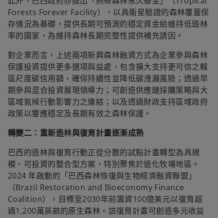
此外，巴西政府亦提出「熱帶森林永久基金」（Tropical
Forests Forever Facility），以具衛星驗證的森林覆蓋保
存情況為基礎，提供長期可預測的穩定資金給維持低毀林
率的國家，為維持森林長期完整性提供補充誘因。
對企業而言，上述兩項新興森林融資方式為企業參與森林
保護投資提供更多選項與益處，包含擴大支持更可信之轄
區尺度碳信用額，確保持續性並降低碳洩漏風險；透過早
期參與混合投資展現領導力；可創造供應鏈採購策略與大
區域氣候行動影響力之連結；以及透過財政支持區域政府
政策以響應穩定及長期有效之森林保護。
轉變二：重新造林與復育計畫逐漸成熟
巴西的造林與復育行動正從分散的試點計畫轉型為具規
模、可投資的整合型方案，特別聚焦於退化牧場地區。
2024 年啟動的「巴西森林恢復與生物經濟融資聯盟」
（Brazil Restoration and Bioeconomy Finance
Coalition），目標至2030年前籌資100億美元以復育超
過1,200萬英畝的原生森林。該復育計畫可創造多元收益