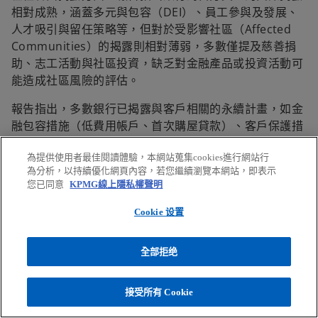
相對成熟，涵蓋多元與包容（DEI）、員工參與及發展、
人才吸引與留任策略等，但對於受影響社區（Affected
Communities）的揭露則相對薄弱，多數僅提及慈善捐
助、志工活動與社區投資，缺乏對金融產品或投資活動可
能造成社區風險的評估。
報告指出，多數銀行已揭露與客戶相關的永續計畫，如金
融包容措施（低費用帳戶、首次購屋貸款）、客戶保護措
施（防詐訓練、金融教育）。但這些揭露多為敘述性，缺
乏成效衡量與目標設定。此外，關於客訴處理與詐騙防治
為提供使用者最佳閱讀體驗，本網站蒐集cookies進行網站行
為分析，以持續優化網頁內容，若您繼續瀏覽本網站，即表示
的揭露方式不一致，導致難以比較各銀行的表現。報告建
您已同意
KPMG線上隱私權聲明
議銀行應建立標準化指標，並連結至商業行為結果，以提
升揭露的可比較性與透明度並強調社會影響的財務重要
Cookie 设置
性。台灣近期在公司治理評鑑中新增社會面指標，如社區
風險評估、文化支持、供應商管理等，亦可作為在地化揭
全部拒绝
露的參考。
除了國際揭露框架的使用發展，台灣第三屆永續金融評鑑
接受所有 Cookie
也呼應TNFD與TISFD的核心精神。在自然資本方面，評鑑