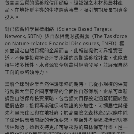
包含高品質的碳移除信用額度、經認證之木材與農林產
品、在地社群主導的生物經濟事業，吸引前期及長期資金
投入。
對已依循科學目標網絡（Science Based Targets
Network, SBTN）與自然相關財務揭露（The Taskforce
on Nature-related Financial Disclosures, TNFD）框
架並設定自然目標的企業而言，此轉變提供可靠投資管
道，不僅能投資符合淨零承諾的長期碳移除計畫，也能支
持生物多樣性、水資源安全與農村經濟發展，並展現自然
正向的策略領導力。
當前全球對企業自然保護策略的期待，已從小規模的保育
行動擴大至符合國家策略的全面性自然保護。企業可重新
調整自然保育投資策略，包含擴大目標設定涵蓋範圍於整
體價值鏈；投資專案確保可驗證的外加性、可擴展性與優
先考量原住民與在地社群；於高風險之森林產品採購中除
了滿足供應商層級的合規要求，亦額外考量區域治理與零
毀林趨勢；透過支持更加可靠來源的森林保育計畫，進一