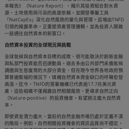
本報告》（Nature Report），揭示其投資組合對水資
源、土地使用與污染的高度依賴，並開發專屬工具
「NatCapEx」深化自然風險的量化與管理。這場由TNFD
引領的揭露革命，正重塑資產管理邏輯，並為投資人開啟
一扇通往自然資本的新窗口。
自然資本投資的全球現況與挑戰
全球氣候與自然資本目標的成敗，很可能取決於創新金融
與私部門投資能否迅速動員。過去多由公共部門承擔氣候
調適與生態復育的大部分資金，但在現今世界各地政府預
算普遍緊縮的情況下，填補自然資本資金缺口的呼聲愈發
高漲。迄今，TNFD的簽署機構已代表逾17.7兆美元資
產，這些組織不僅揭露自然相關風險，更尋求自然正向
（Nature-positive）的投資機會，有望挹注龐大自然資
本。
即使資金潛力龐大，當前的自然金融市場仍處於定義不清
的階段。例如，自然相關投資機會的資訊品質尚不穩定，