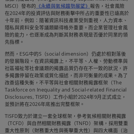
MSCI）發布的
《永續與氣候趨勢展望》
報告，社會風險
在2024年的投資評估與財務衝擊中所占的重要性已遠高於
十年前，例如：隨著資訊科技產業受到重視，人力資本、
隱私與資料安全等議題顯得格外重要。而企業管理社會風
險的能力，也逐漸成為判斷其財務表現是否優於同業的領
先指標。
然而，ESG中的S（social dimension）仍處於相對落後
的發展階段。在資訊揭露上，不平等、人權、勞動標準與
社區福祉等社會議題的揭露品質仍存在不一致的狀況，許
多揭露停留在政策或質化描述，而非可衡量的成果。為了
改善這種失衡，不平等與社會相關財務揭露框架（The
Taskforce on Inequality and Social-related Financial
Disclosures, TISFD）工作小組於2024年9月正式成立，
並預計將在2026年底推出完整框架。
TISFD致力於建立一套全球框架，參考氣候相關財務揭露
（TCFD）與自然相關財務揭露（TNFD）架構，採用雙重
重大性原則（財務重大性與衝擊重大性）與四大構面（治