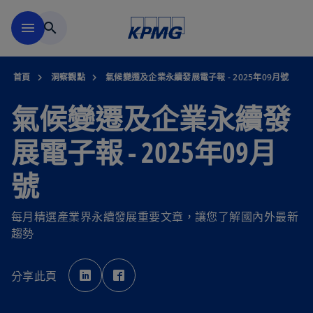
移動至主要內容
menu
search
首頁
洞察觀點
氣候變遷及企業永續發展電子報 - 2025年09月號
氣候變遷及企業永續發
展電子報 - 2025年09月
號
每月精選產業界永續發展重要文章，讓您了解國內外最新
趨勢
在
在
新
新
分享此頁
標
標
籤
籤
中
中
開
開
啟
啟