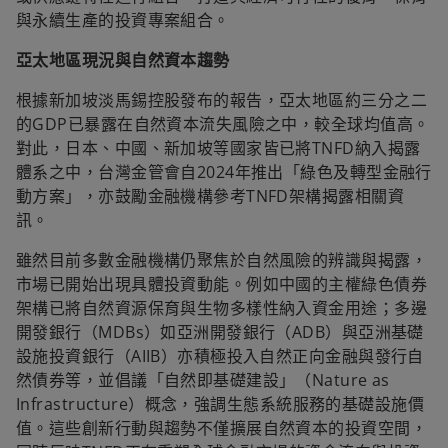
與永續生產的投資專案組合。
亞太地區現況與自然資本趨勢
根據新加坡淡馬錫控股發布的報告，亞太地區約三分之二
的GDP已暴露在自然資本流失風險之中，較全球均值高。
對此，日本、中國、新加坡等國家皆已將TNFD納入揭露
體系之中，台灣金管會自2024年推出「綠色及轉型金融行
動方案」，亦鼓勵金融機構參考TNFD架構揭露相關資
訊。
雖然目前多數金融機構仍聚焦於自然風險的辨識與揭露，
市場已開始出現具體投資動能。例如中國的主權綠色債券
架構已將自然資源保育與生物多樣性納入資金用途；多邊
開發銀行（MDBs）如亞洲開發銀行（ADB）與亞洲基礎
設施投資銀行（AIIB）亦積極投入自然正向金融與發行自
然債券等，並倡議「自然即基礎建設」（Nature as
Infrastructure）概念，強調生態系統服務的基礎設施價
值。這些創新行動與趨勢不僅擴展自然資本的投資空間，