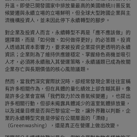
升溫。即使已開發國家中排放量最高的美國總統川普反氣
候變遷與永續立場的立場鮮明，但全球大型跨國企業與主
流機構投資人，並未因此停下永續轉型的腳步。
對企業及投資人而言，永續轉型不再是「應不應該做」的
選擇題，而是「如何做、如何做得更好」的必答題。投資
人透過其資本影響力，要求被投資企業提供更透明的永續
資訊；企業則為了維持供應鏈穩定、掌握綠色商機並吸引
人才，必須將永續融入其營運策略，永續議題已成為攸關
企業存亡與長期價值的核心風險議題。
然而，當我們深究實際狀況時，卻經常發現企業往往宣稱
有許多相關作為，但在具體的量化績效上卻含糊其辭。像
是許多企業會宣稱「我們致力於改善氣候變遷」，也提出
許多相關行動，但卻未揭露具體減少的溫室氣體排放量，
以及減量目標是否與巴黎協定一致，讓外界難以判斷，企
業的永續轉型究竟是停留在公關層面的「漂綠」
（Greenwashing），還是真正在營運上做出改變。