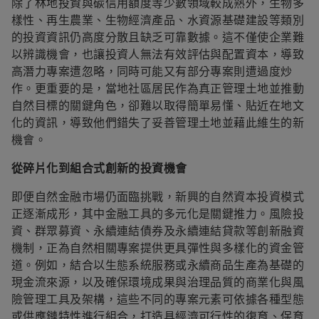
除了林地投資與碳信用額度等少數領域較成熟外，生物多
樣性、再生農業、生物經濟產品、水資源基礎建設等類別
的投資資訊仍高度分散且缺乏可靠數據。這不僅使企業難
以辨識機會，也讓投資人無法有效評估與配置資本，導致
高潛力專案遭忽略，同時可能又有部分專案則遭過度炒
作。更重要的是，當地社區居民作為真正管理土地並推動
自然目標的關鍵角色，卻難以取得簡單易懂、貼近在地文
化的資訊，導致他們錯失了妥善管理土地並藉此維生的新
機會。
從碎片化到組合式創新的投資機會
即便自然金融市場仍面臨挑戰，新興的自然資本投資模式
正逐漸成形，其中金融工具的多元化是關鍵推力。風險投
資、群眾募資、永續連結債券及永續連結貸款等創新融資
機制，正為自然相關專案提供更具彈性與多樣化的資金管
道。例如，結合以生態系統服務或永續商品生產為基礎的
現金流來源，以及確保環境成果與治理品質的商業化與風
險管理工具及架構，這些不同的專案元素可依據各種型態
或供應鏈特性進行組合，打造具經濟可行性的復育、保育