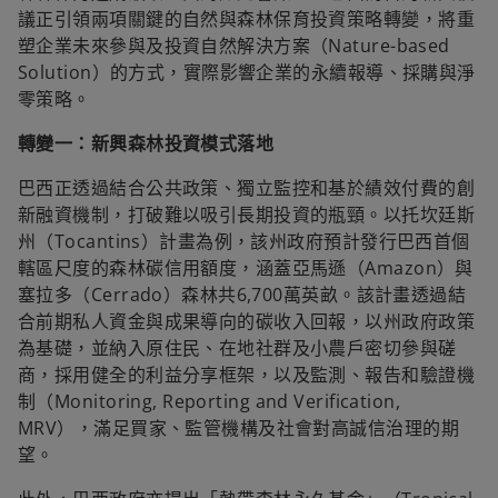
議正引領兩項關鍵的自然與森林保育投資策略轉變，將重
塑企業未來參與及投資自然解決方案（Nature-based
Solution）的方式，實際影響企業的永續報導、採購與淨
零策略。
轉變一：新興森林投資模式落地
巴西正透過結合公共政策、獨立監控和基於績效付費的創
新融資機制，打破難以吸引長期投資的瓶頸。以托坎廷斯
州（Tocantins）計畫為例，該州政府預計發行巴西首個
轄區尺度的森林碳信用額度，涵蓋亞馬遜（Amazon）與
塞拉多（Cerrado）森林共6,700萬英畝。該計畫透過結
合前期私人資金與成果導向的碳收入回報，以州政府政策
為基礎，並納入原住民、在地社群及小農戶密切參與磋
商，採用健全的利益分享框架，以及監測、報告和驗證機
制（Monitoring, Reporting and Verification,
MRV），滿足買家、監管機構及社會對高誠信治理的期
望。