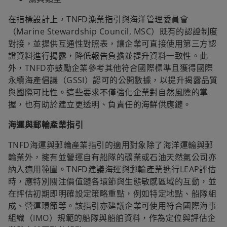
在指標設計上，TNFD漁業指引與海洋管理委員會
（Marine Stewardship Council, MSC）既有的認證制度
對接，並提供互通性對照表，讓企業可直接使用第三方認
證資料進行揭露，降低報告負擔並提升資料一致性。此
外，TNFD亦鼓勵企業參考其他符合國際標準且獲得國際
永續海產倡議（GSSI）認可的公開數據，以提升揭露品質
與國際可比性。這些要求不僅強化企業對自然風險的掌
握，也有助於建立更透明、負責任的海鮮供應鏈。
海運與郵輪產業指引
TNFD海運與郵輪產業指引的適用對象除了海洋運輸與郵
輪業外，擁有並營運自有船隊的礦業或石油天然氣公司亦
納入適用範圍。TNFD建議海運與郵輪產業進行LEAP評估
時，應特別關注價值鏈各環節與生態敏感區域的互動，並
在評估初期即明確設定策略重點，例如特定地點、船隊組
成、營運環節等。該指引亦建議企業可使用符合國際海事
組織（IMO）規範的船隊與船舶資料，作為定位與評估企