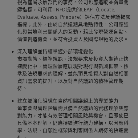
視為僅屬永續部門的事務。公司也應追蹤並衡量關
鍵指標，可利用TNFD提供的LEAP（Locate,
Evaluate, Assess, Prepare）評估方法及建議揭露
指標；此外，由於自然議題具地點特性，公司應強
化與當地利害關係人的互動，藉此發現營運盲點、
價值創造機會，並符合投資人及國際規範的要求。
深入理解並持續掌握外部環境變化
市場動態、標準規範、法規要求及投資人期待正快
速變化中，管理階層應展現對現行與新興框架、標
準及法規要求的理解，並能預見投資人對自然相關
資訊需求的提升，以及對自然議題的積極管理期
待。
建立並強化組織在自然相關議題上的專業能力
董事會與管理階層需具備自然議題的實務理解與應
對能力，才能有效管理相關風險與機會，且即使已
具備基本理解，仍應持續進行能力建構，以因應科
學、法規、自願性框架與利害關係人期待的快速變
化。