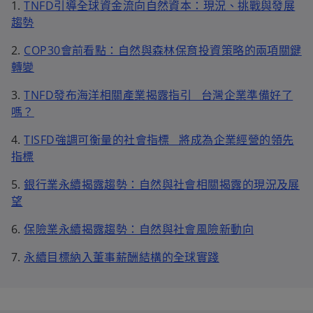
1.
TNFD引導全球資金流向自然資本：現況、挑戰與發展
趨勢
2.
COP30會前看點：自然與森林保育投資策略的兩項關鍵
轉變
3.
TNFD發布海洋相關產業揭露指引 台灣企業準備好了
嗎？
4.
TISFD強調可衡量的社會指標 將成為企業經營的領先
指標
5.
銀行業永續揭露趨勢：自然與社會相關揭露的現況及展
望
6.
保險業永續揭露趨勢：自然與社會風險新動向
7.
永續目標納入董事薪酬結構的全球實踐