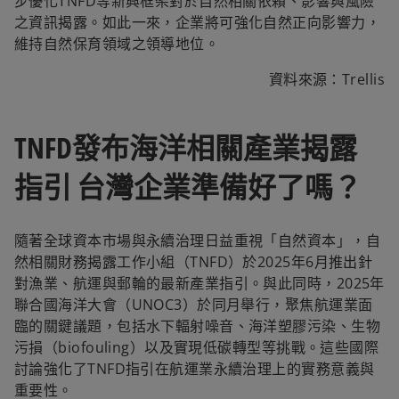
步優化TNFD等新興框架對於自然相關依賴、影響與風險
之資訊揭露。如此一來，企業將可強化自然正向影響力，
維持自然保育領域之領導地位。
資料來源：Trellis
TNFD發布海洋相關產業揭露
指引 台灣企業準備好了嗎？
隨著全球資本市場與永續治理日益重視「自然資本」，自
然相關財務揭露工作小組（TNFD）於2025年6月推出針
對漁業、航運與郵輪的最新產業指引。與此同時，2025年
聯合國海洋大會（UNOC3）於同月舉行，聚焦航運業面
臨的關鍵議題，包括水下輻射噪音、海洋塑膠污染、生物
污損（biofouling）以及實現低碳轉型等挑戰。這些國際
討論強化了TNFD指引在航運業永續治理上的實務意義與
重要性。