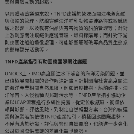
業與自然互動的起點。
以具體涵蓋議題來說，TNFD建議於營運面關注老舊船舶
與郵輪的管理、航線穿越海洋哺乳動物遷徙路徑或敏感區
域之影響，以及載有油品與有害物質的船舶管理等；針對
上游則應關注鋼鐵供應鏈管理、燃料採購等；而針對下游
則應關注船舶退役處理、可能影響珊瑚礁等高品質生態系
的郵輪觀光活動等。
TNFD產業指引有助回應國際關注議題
UNOC3上，IMO高度關注水下噪音的海洋污染問題，並
已積極展開相關的合作解決計畫。針對國際社會高度關注
的海洋產業相關自然風險，例如過度捕撈、船舶碳排、海
洋噪音、入侵物種與郵輪污水等，TNFD產業指引協助企
業以LEAP流程進行系統性揭露，從定位敏感區、衡量依
賴與影響、評估風險，到制定自然轉型方案。台灣的航運
業與漁業若能依循TNFD產業指引，積極回應國際趨勢，
不僅有助於辨識、評估與管理自然風險，也能進一步強化
公司於國際供應鏈的差異化競爭優勢。