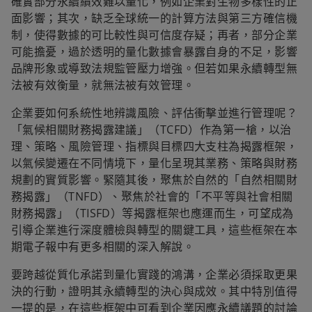
確實部分永續績效難以量化，例如企業對生物多樣性的正
面影響；其次，缺乏全球統一的計算方法與第三方確信機
制，使得數據的可比較性與可信度存疑；再者，部分企業
可能擔憂，過於透明的量化數據會暴露自身的不足，影響
品牌形象或導致法規監管壓力增強。但若如果永續轉型無
法被有效衡量，就無法被有效管理。
企業要如何系統性地辨識風險、評估衝擊並進行管理呢？
「氣候相關財務揭露建議」（TCFD）作為第一槍，以治
理、策略、風險管理、指標與目標四大支柱為揭露框架，
以氣候變遷在不同情境下，量化呈現其業務、策略與財務
規劃的實質影響。緊隨其後，聚焦於自然的「自然相關財
務揭露」（TNFD）、聚焦於社會的「不平等與社會相關
財務揭露」（TISFD）等揭露框架也應運而生，可望成為
引導企業進行深度體檢與轉型的關鍵工具，這些框架在本
期電子報中有更多相關的深入解說。
要跨越從質化承諾到量化實踐的鴻溝，企業必須採取更果
決的行動，證明其永續轉型的決心與成效。其中特別值得
一提的是，在這些框架中可看到企業因應永續議題的討論