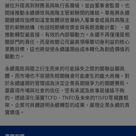
被拉升提高到財務長與執行長層級，並由董事會監督，也
間接推動永續績效與高階主管薪酬間的連結。畢竟將永續
關鍵績效指標如溫室氣體排放量納入董事會成員與高階主
管的薪酬結構（包括短期績效獎金與長期激勵計畫），是
推動轉型最直接、有效的內部驅動力。永續不再僅僅是相
關部門的責任，而是攸關公司最高領導層切身利益的核心
業務目標，這也將促使永續議題由成本轉化為創造價值的
驅動力。
永續風險與隨之衍生而來的可能損失之間的關聯益顯具
體，而市場也不容錯失相關機會可能產生的龐大商機，對
於永續議題的管理成為決定企業長期競爭力的關鍵賽局。
要贏得市場與社會的信任，空有承諾及故事是遠遠不夠
的。透過深化落實TCFD、TNFD及未來的TISFD等揭露框
架，企業可具體證明永續轉型的成果，展現企業永續的真
實價值。