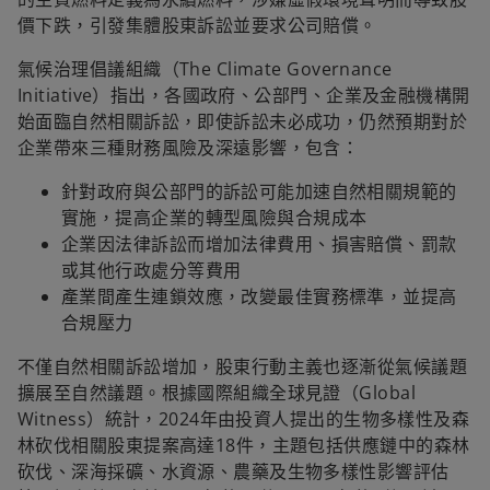
價下跌，引發集體股東訴訟並要求公司賠償。
氣候治理倡議組織（The Climate Governance
Initiative）指出，各國政府、公部門、企業及金融機構開
始面臨自然相關訴訟，即使訴訟未必成功，仍然預期對於
企業帶來三種財務風險及深遠影響，包含：
針對政府與公部門的訴訟可能加速自然相關規範的
實施，提高企業的轉型風險與合規成本
企業因法律訴訟而增加法律費用、損害賠償、罰款
或其他行政處分等費用
產業間產生連鎖效應，改變最佳實務標準，並提高
合規壓力
不僅自然相關訴訟增加，股東行動主義也逐漸從氣候議題
擴展至自然議題。根據國際組織全球見證（Global
Witness）統計，2024年由投資人提出的生物多樣性及森
林砍伐相關股東提案高達18件，主題包括供應鏈中的森林
砍伐、深海採礦、水資源、農藥及生物多樣性影響評估