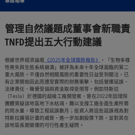
專題報導
管理自然議題成董事會新職責
TNFD提出五大行動建議
根據世界經濟論壇
《2025年全球風險報告》
，「生物多樣
性喪失與生態系統崩潰」被評為未來十年全球面臨的第二
重大風險。不僅自然相關風險的重要性日益受到關注，已
有企業開始因此而遭受實際的財務衝擊，包括營運延誤、
法律責任、聲譽受損與資金取得受限等。例如特斯拉
（Tesla）於德國的超級工廠開發案，曾在2022年因環保
團體質疑該地區地下水枯竭，難以支撐工廠全面生產所需
的用水量，導致工程延誤數月；投資人將這些延誤視為對
特斯拉擴張計畫的威脅，進一步加劇股價下跌，並對其在
該地區長期營運的可行性產生疑問。