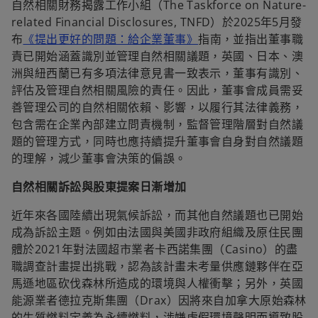
自然相關財務揭露工作小組（The Taskforce on Nature-
related Financial Disclosures, TNFD）於2025年5月發
布
《提出更好的問題：給企業董事》
指南，並指出董事職
責已開始涵蓋識別並管理自然相關議題，英國、日本、澳
洲與紐西蘭已有多項法律意見書一致表示，董事有識別、
評估及管理自然相關風險的責任。因此，董事會成員需妥
善管理公司的自然相關依賴、影響，以履行其法律義務，
包含需在企業內部建立問責機制，監督管理階層對自然議
題的管理方式，同時也應持續提升董事會自身對自然議題
的理解，減少董事會決策的偏誤。
自然相關訴訟與股東提案日漸增加
近年來各國陸續出現氣候訴訟，而其他自然議題也已開始
成為訴訟主題。例如由法國與美國非政府組織及原住民團
體於2021年對法國超市業者卡西諾集團（Casino）的盡
職調查計畫提出挑戰，認為該計畫未考量供應鏈夥伴在亞
馬遜地區砍伐森林所造成的環境與人權衝擊；另外，英國
能源業者德拉克斯集團（Drax）因將來自加拿大原始森林
的生質燃料定義為永續燃料，涉嫌虛假環境聲明而導致股