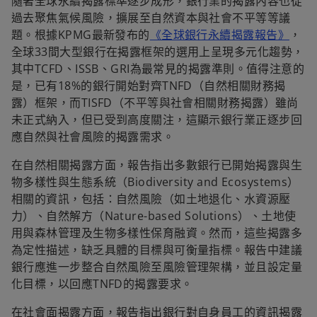
隨著全球永續揭露標準逐步成形，銀行業的揭露內容也從
過去聚焦氣候風險，擴展至自然資本與社會不平等等議
題。根據KPMG最新發布的
《全球銀行永續揭露報告》
，
全球33間大型銀行在揭露框架的選用上呈現多元化趨勢，
其中TCFD、ISSB、GRI為最常見的揭露準則。值得注意的
是，已有18%的銀行開始對齊TNFD（自然相關財務揭
露）框架，而TISFD（不平等與社會相關財務揭露）雖尚
未正式納入，但已受到高度關注，這顯示銀行業正逐步回
應自然與社會風險的揭露需求。
在自然相關揭露方面，報告指出多數銀行已開始揭露與生
物多樣性與生態系統（Biodiversity and Ecosystems）
相關的資訊，包括：自然風險（如土地退化、水資源壓
力）、自然解方（Nature-based Solutions）、土地使
用與森林管理及生物多樣性保育融資。然而，這些揭露多
為定性描述，缺乏具體的目標與可衡量指標。報告中建議
銀行應進一步整合自然風險至風險管理架構，並且設定量
化目標，以回應TNFD的揭露要求。
在社會面揭露方面，報告指出銀行對自身員工的資訊揭露