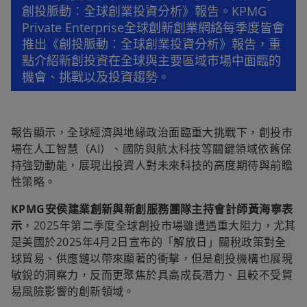
創投脈動：全球創業投資分析》報告。KPMG
Private Enterprise全球創新創業網絡每季度皆會
推出《創投脈動：全球創業投資分析》報告，重
點介紹新創投資在全球與主要區域市場中面臨的
機會、挑戰以及投資趨勢。
報告顯示，全球經濟與地緣政治面臨重大挑戰下，創投市
場在人工智慧（AI）、國防與航太科技等關鍵領域依舊保
持強勁動能，展現出投資人對未來科技的高度期待與前瞻
性策略。
KPMG安侯建業創新與新創服務團隊主持會計師黃海寧表
示
，2025年第二季度全球創投市場雖遭遇重大阻力，尤其
是美國於2025年4月2日宣布的「解放日」關稅政策對全
球貿易、供應鏈以帶來顯著的衝擊，但是創投機構也展現
敏銳的洞察力，反而更聚焦於具高成長潛力、且較不受貿
易風險影響的創新領域。