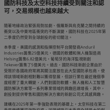
國防科技及太空科技持續受到關注和認
可，交易規模也越來越大
隨著地緣政治緊張局勢加劇、俄羅斯與烏克蘭之間持續的
衝突以及中東地區衝突的不斷演變，國防科技在2025年第
二季度仍然受到全球創投的密切關注。
本季度，美國的感測和指揮控制平台開發商Anduril
Industries籌集25億美元，德國的軟體和無人機製造商
Helsing籌集6.82億美元，葡萄牙的海洋監視新創
Tekever籌集了5億美元。過去，國防科技新創企業由於
受限於各國政府常將其關注度放在此大型國防承包商，使
得該領域新創相對難以獲得發展，但該行業在最近幾個季
度經歷了重大轉變，人們對國防軟體、無人機和人工智慧
國防解決方案等一系列專業領域的興趣迅速增長，其中，
創投對提供零售和國防解決方案的新創公司尤其感興趣。
建構在2025年第一季強勁表現的基礎上，太空科技在第二