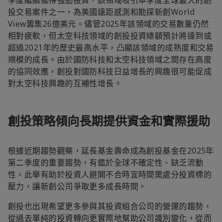
季度繼續獲得強勁投資，該領域吸引本季度全球最大的創
投交易案件之一，為美國遠距感測和勘探新創World
View籌集26億美元。儘管2025年該領域的交易數量仍然
相對疲軟，但太空科技領域的創投投資總額預計將達到或
超過2021年的歷史最高水平，凸顯該領域的成熟度和交易
規模的成長。由於國防科技和太空科技領域之間存在高度
的協同效應，創投對國防科技日益增長的興趣很可能促成
對太空科技興趣的互補性增長。
創投策略傾向長期提供資金和實際援助
根據近期趨勢觀察，延長基金壽命成為創投基金在2025年
第二季度的重要趨勢，有鑑於全球不確定性、缺乏流動
性，此舉有助於投資人避開不合時宜時間需處分投資標的
壓力，讓新創公司爭取更多成長時間。
創投也出現希望更多參與其投資組合公司的營運的趨勢，
從過去單純的投資轉向更實際地幫助公司識別變化，從而