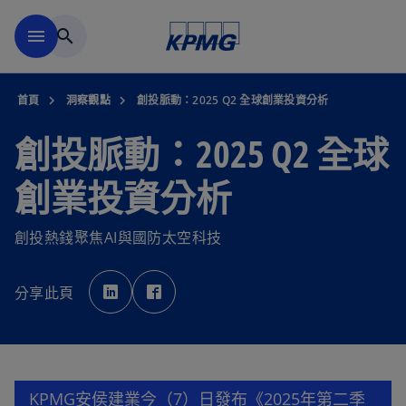
移動至主要內容
menu
search
首頁
洞察觀點
創投脈動：2025 Q2 全球創業投資分析
創投脈動：2025 Q2 全球
創業投資分析
創投熱錢聚焦AI與國防太空科技
在
在
新
新
分享此頁
標
標
籤
籤
中
中
開
開
啟
啟
KPMG安侯建業今（7）日發布《2025年第二季