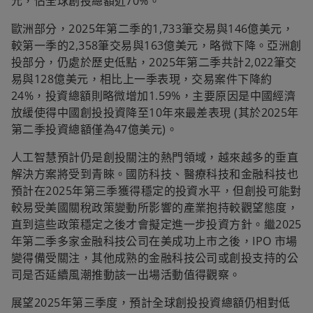
元，佔全球創投總額近70%。
歐洲部分，2025年第二季的1,733筆交易與146億美元，
較第一季的2,358筆交易與163億美元，略微下降。亞洲創
投部分，仍處於歷史低點，2025年第二季共計2,022筆交
易與128億美元，相比上一季表現，交易案件下降約
24%，投資總額則略微增加1.59%，主要原因是中國經濟
放緩使得中國創投投資降至10年來最差表現 (其於2025年
第二季投資總額僅為47億美元)。
人工智慧預計仍是創投關注的熱門領域，越來越多的垂直
解決方案將受到青睞。國防科技、醫療科技和金融科技也
預計在2025年第三季獲得穩定的投資水平，但創投可能對
較易受美國關稅政策變動所影響的產業抱持較觀望態度，
直到這些政策穩定之後才會擬定進一步投資方針。繼2025
年第二季多家金融科技公司在美成功上市之後，IPO 市場
變得備受關注，其他成熟的金融科技公司或創投支持的公
司是否延續風潮推動該一出場活動值得觀察。
展望2025年第三季度，預計全球創投投資總額仍相對低