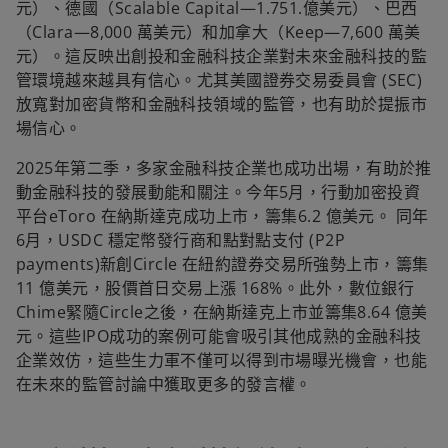
元）、德國（Scalable Capital—1.751.億美元）、巴西
（Clara—8,000 萬美元）和加拿大（Keep—7,600 萬美
元）。這反映出創投和金融科技企業對未來金融科技的監
管環境越來越具有信心。尤其美國證券交易委員會 (SEC)
放寬對加密貨幣和金融科技領域的監管，也有助於提振市
場信心。
2025年第二季，多家金融科技企業也成功出場，有助於推
動金融科技的發展動能和關注。今年5月，行動加密投資
平台eToro 在納斯達克成功上市，籌集6.2 億美元。 同年
6月，USDC 穩定幣發行商和點對點支付 (P2P
payments)新創Circle 在紐約證券交易所強勢上市，籌集
11 億美元，股價首日交易上漲 168%。此外，數位銀行
Chime緊隨Circle之後，在納斯達克上市並籌集8.64 億美
元。這些IPO成功的案例可能會吸引其他成熟的金融科技
企業效仿，這些生力軍不僅可以得到市場曝光機會，也能
在未來的監管討論中獲取更多的發言權。