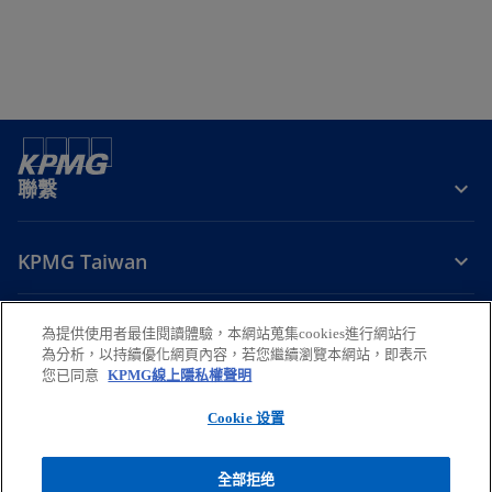
聯繫
KPMG Taiwan
掌握趨勢
為提供使用者最佳閱讀體驗，本網站蒐集cookies進行網站行
為分析，以持續優化網頁內容，若您繼續瀏覽本網站，即表示
在
在
在
在
在
您已同意
KPMG線上隱私權聲明
新
新
新
新
新
Cookie 设置
法律
標
隱私權
標
無障礙瀏覽
標
幫助
標
標
籤
籤
籤
籤
籤
© 2026 安侯建業聯合會計師事務所，係中華民國法律下之合夥組織暨與
全部拒绝
中
中
中
中
中