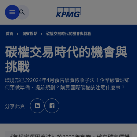
移動至主要內容
menu
search
首頁
洞察觀點
碳權交易時代的機會與挑戰
碳權交易時代的機會與
挑戰
環境部已於2024年4月預告碳費徵收子法！企業碳管理如
何預做準備、提前規劃？購買國際碳權該注意什麼事？
在
在
新
新
分享此頁
標
標
籤
籤
中
中
開
開
啟
啟