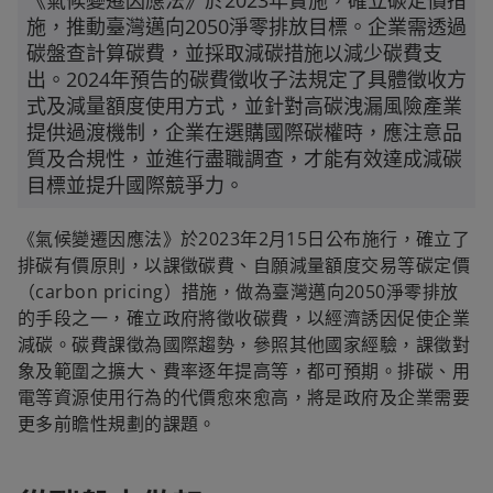
《氣候變遷因應法》於2023年實施，確立碳定價措
施，推動臺灣邁向2050淨零排放目標。企業需透過
碳盤查計算碳費，並採取減碳措施以減少碳費支
出。2024年預告的碳費徵收子法規定了具體徵收方
式及減量額度使用方式，並針對高碳洩漏風險產業
提供過渡機制，企業在選購國際碳權時，應注意品
質及合規性，並進行盡職調查，才能有效達成減碳
目標並提升國際競爭力。
《氣候變遷因應法》於2023年2月15日公布施行，確立了
排碳有價原則，以課徵碳費、自願減量額度交易等碳定價
（carbon pricing）措施，做為臺灣邁向2050淨零排放
的手段之一，確立政府將徵收碳費，以經濟誘因促使企業
減碳。碳費課徵為國際趨勢，參照其他國家經驗，課徵對
象及範圍之擴大、費率逐年提高等，都可預期。排碳、用
電等資源使用行為的代價愈來愈高，將是政府及企業需要
更多前瞻性規劃的課題。