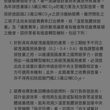
依據碳費徵收子法，第一波課徵對象尚未擴及所有產業，
為年排放量達2.5萬公噸CO
e的電力業及大型製造業，需
2
就排放超過2.5萬公噸CO
e之部分繳納碳費。雖然預告之
2
三項子法尚未就碳費費率訂出標準，就「溫室氣體排放
量」及「優惠費率」提供數項讓業者有機會降低繳費基礎
之機會，提供業者有過渡轉型機制，包括下列：
針對具有高碳洩漏風險的產業，分三期給予不同之
碳洩漏風險係數值（0.2、0.4、0.6）做為調整收費
排放量之用，以維護我國產業之國際競爭力。欲適
用此一過渡轉型機制之高碳洩漏風險產業，必須提
出自主減量計畫的申請並經中央主管機關核定後，
方可適用本機制；此外，此類產業之收費排放量，
亦不得再扣除起徵門檻2.5萬公噸CO
e。
2
碳費收費對象因轉換低碳燃料、採行負排放技術、
提升能源效率、使用再生能源或製程改善等溫室氣
體減量措施，能有效減少溫室氣體排放量並達中央
主管機關「指定目標」者，可提出「自主減量計