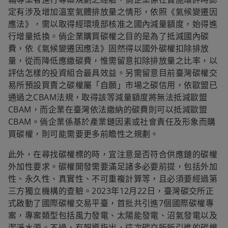
定有涉及增加溫室氣體排放量之情形，依照《氣候變遷因
應法》，需以取得經環境部核准之國內減量額度，始得進
行增量抵換。倘企業購買碳權之目的是為了抵減國內碳
費，依《氣候變遷因應法》固然得以國外碳權扣除排放
量，從而降低應繳碳費，惟需留意扣除排放量之比率，以
評估怎樣的投資組合最具效益。另需留意目前臺灣碳權交
易所預設買賣之碳權屬「自願」市場之碳信用，依歐盟已
通過之CBAM法規，取得該等減量額度將無法抵減歐盟
CBAM，而企業在臺灣依法繳納的碳費則可以抵減歐盟
CBAM。倘企業係基於產業鏈因素或社會責任及形象而購
買碳權，則可能需要更多前瞻性之規劃。
此外，在尋找碳權標的時，宜注意是否符合供應鏈的碳權
外加性要求。碳權開發需要滿足諸多必要前提，包括外加
性、永久性、真實性、不可重複計算等，且必須要經過第
三方獨立機構的查驗。2023年12月22日，臺灣碳交所正
式啟動了國際碳權交易平臺，首批共引進7個國際碳權專
案，專案類型包括風力發電、太陽能發電、沼氣發電以及
潔淨水源。不過，有報導指出，這次碳交所所引進的碳權