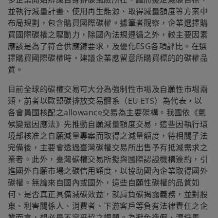
並執行減量計畫、使用再生能源、取得減量額度等方案中
布局規劃，包含購買國際碳權。據筆者觀察，企業選擇購
買國際碳權之驅動力，除國內法規遵循之外，較主要因素
應該是為了符合供應鏈要求，及優化ESG各項評比。在選
擇購買國際碳權時，建議企業應留意所購買標的的碳權品
質。
目前全球的碳權交易可大分為強制性市場及自願性市場兩
類，前者以歐盟碳排放交易體系（EU ETS）為代表，以
各會員國核配之allowance交易為主要架構。我國依《氣
候變遷因應法》先推動自願減量額度交易，這些因執行環
境部核准之自願減量專案而取得之減量額度，待相關子法
完備後，主要會透過臺灣碳權交易所出售予有抵減需求之
業者。此外，臺灣碳權交易所擬與國際認證機構簽約，引
進國外自願市場之碳信用額度，以協助國內企業取得國外
碳權。無論來自國內或國外，這些自願性碳權的品質如
何、是否真正具備減碳效益，就肩負碳揭露義務，並對股
東、利害關係人、消費者、下游客戶等負有法律責任之企
業而言，想必是不容妥協之課題。為避免造假、漂綠風