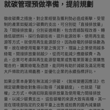
就碳管理預做準備，提前規劃
徵收碳費之措施，對企業經營及獲利勢必造成衝擊，受管
制的產業如擬減少碳費的支出，可分別從「直接排放量」
及「間接排放量」分別妥適規劃，包含透過製程改善、轉
換低碳燃料、採行負碳技術、提升能源效率、使用再生能
源等方式。就使用再生能源部分，因為綠電的排碳係數為
零，故在總使用電量不變之情況下，理論上企業使用越多
綠電，間接排放量就越少，從而可能減少應繳碳費。為
此，企業可考慮與再生能源發電業或售電業簽署企業購售
電合約，購買綠電及憑證，能同時有助於減碳及滿足用電
大戶條款的法規義務，並優化企業的永續指標評比。
如果企業本身實在無法減少排碳，《氣候變遷因應法》也
規定碳費徵收對象得以取得「減量額度」、也就是「碳
權」之方式，申請扣除直接排放量及使用電力間接排放
量，以減少碳費支出。 這些碳權的來源大致有兩種，其一
是在環境部指定的交易平臺上出售或拍賣的國內減量額