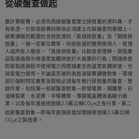
從碳盤查做起
要計算碳費，必須先透過碳盤查建立排放量的資料庫，才
有依憑，也就是碳費的徵收必須建立在碳盤查的基礎上。
碳費課徵的範圍包含排放源的「直接排放量」及「間接排
放量」，按一定單位費率，向排放源的實際使用人、管理
人或所有人徵收。「直接排放量」比較容易理解，是指產
品製造過程中將溫室氣體排放於大氣層的行為；間接排放
則是製造過程中使用電力而間接產生的溫室氣體排放，也
就是電力使用。不論是否被列為首波碳費課徵對象，環境
部已強制特定產業及製程必須每年進行排放量的盤查、登
錄作業，包括第一批碳盤查對象—即發電業、鋼鐵業、石
油煉製業、水泥業、半導體業、薄膜電晶體液晶顯示器
業，以及每年直接排放達2.5萬公噸CO
e之各行業，第二
2
批碳盤查對象—即每年直接排放加間接排放達2.5萬公噸
CO
e之製造業。
2