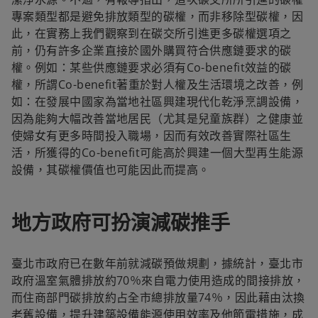
專案類型都是避免排放類型的碳權，而非移除型碳權，因
此，在實務上我們觀察到在碳交所引進更多碳權選項之
前，仍有許多企業直接於國外購買符合供應鏈要求的碳
權。例如：某些供應鏈要求必須有Co-benefit效益的碳
權，所謂Co-benefit著重於對人權及生活環境之改善，例
如：在發展中國家為當地社區興建現代化乾淨烹調設備，
因為能夠大幅改善當地居民（尤其是兒童族群）之健康並
使婦女有更多時間投入職場，因而有效改善實際社區生
活，所獲得的Co-benefit可能高於興建一個大型再生能源
設備，其碳權價值也可能因此而提高。
地方政府可扮演減碳推手
臺北市政府已在數年前就減碳預做規劃，據統計，臺北市
政府溫室氣體排放約70％來自電力使用造成的間接排放，
而住商部門碳排放約占全市總排放量74％，因此藉由汰換
老舊設備，提升建築設備能源使用效率及他節電措施，成