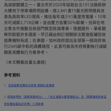
為減碳關鍵之一。臺北市於2020年協助台北101汰換商辦
大樓地下停車場照明設備，將2,841盞T5螢光照明燈具改
善為高效率LED燈具，推估每年減少51萬度用電量，10年
共可減碳2,718公噸，並由雙方各獲50％碳權。另與在地
企業合作推動住商部門微型抵換專案。借鏡國外，筆者觀
察到歐盟許多國家，早已藉由制訂相關辦法實施瓶罐回收
退費機制有成；在美國，加州政府提出全球第一個政府執
行2045碳中和的具體路徑，此皆可做為市府規劃執行減碳
願景具體執行方案參考。
（本文轉載自臺北產經）
參考資料
1.
完成碳費收費辦法草案 展開社會溝通
2.
環境部預告「碳費收費辦法」、「自主減量計畫管理辦法」及「碳費徵收對象溫
室氣體減量指定目標」三項草案