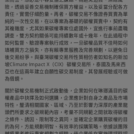
險，透過妥善交易機制確保買方權益，以及妥當分配各方
責任，實需仔細酌量。再者，碳權交易不像證券買賣為單
純的一次性交易，在以專案為基礎的碳權買賣中，契約有
其複雜度，尤其如果碳權專案位處國外，宜進行事前盡職
調查，雙方契約關係可能持續數年或十幾年，在此過程中
如何監督、驗證專案執行成效，一旦碳權品質不佳時如何
填補買方之損失，亦有賴專業服務及完善規劃，以避免日
後交易紛爭。與臺灣碳權交易所性質相仿者如知名的新加
坡Climate Impact X（CIX）碳權交易所，泰國及馬來西
亞也在這兩年建立自願性碳交易制度，其發展經驗或可做
為借鏡。
關於碳權交易機制正式啟動後，企業如何在琳瑯滿目的碳
權產品中抉擇及如何選購，企業應針對自身之產品及市場
特性，釐清相關國家、區域、乃至於影響力深厚的產業龍
頭們所要求之碳規範內容，考量不同規範之間就取得碳權
之條件、誘因、限制等之異同，並確定企業購買碳權的目
的為何，方能規劃明智、有效率的採購策略。依據該團隊
輔導業者進行專案規劃之經驗，倘企業係在實施環評時認