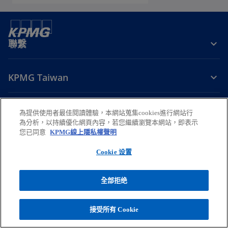
聯繫
KPMG Taiwan
掌握趨勢
為提供使用者最佳閱讀體驗，本網站蒐集cookies進行網站行
為分析，以持續優化網頁內容，若您繼續瀏覽本網站，即表示
在
在
在
在
在
您已同意
KPMG線上隱私權聲明
新
新
新
新
新
Cookie 设置
法律
標
隱私權
標
無障礙瀏覽
標
幫助
標
標
籤
籤
籤
籤
籤
© 2026 安侯建業聯合會計師事務所，係中華民國法律下之合夥組織暨與
中
中
中
中
中
全部拒绝
KPMG International 相關聯的全球組織下之獨立會員所，KPMG
開
開
開
開
開
International 係英國私人擔保有限公司。版權所有，保留一切權利。欲瞭解
更多有關 KPMG 全球組織架構之詳細資訊，請
啟
啟
啟
啟
啟
接受所有 Cookie
在
至
https://kpmg.com/governance
.
新