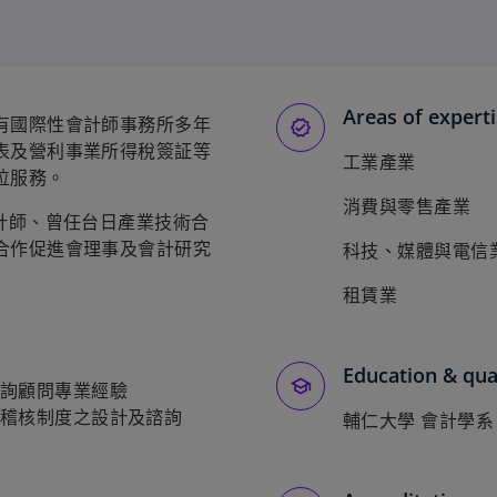
Areas of expert
有國際性會計師事務所多年
表及營利事業所得稅簽証等
工業產業
位服務。
消費與零售產業
計師、曾任台日產業技術合
合作促進會理事及會計研究
科技、媒體與電信
租賃業
Education & qual
詢顧問專業經驗
稽核制度之設計及諮詢
輔仁大學 會計學系