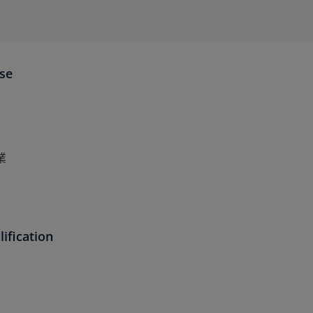
ise
業
ification