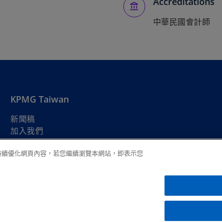
Accreditations
中華民國會計師
KPMG Taiwan
新聞稿
加入我們
在
安建之友
新
在
在
在
在
在
以持續優化網頁內容，若您繼續瀏覽本網站，即表示您
標
新
新
新
新
新
籤
法律
標
隱私權
標
無障礙瀏覽
標
幫助
標
標
中
籤
籤
籤
籤
籤
開
中
中
中
中
中
International 相關聯的全球組織下之獨立會員所，KPMG Internation
啟
開
開
開
開
開