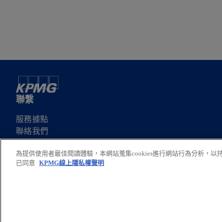
聯繫
服務據點
聯絡我們
申請服務建議書
為提供使用者最佳閱讀體驗，本網站蒐集cookies進行網站行為分析，
已同意
KPMG線上隱私權聲明
© 2026 安侯建業聯合會計師事務所，係中華民國法律下之合夥組織暨與 KPMG 
在
球組織架構之詳細資訊，請至
https://kpmg.com/governance
.
新