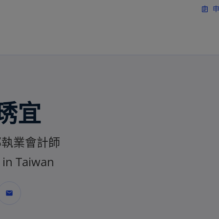
移動至主要內容
申
assignment
 琇宜
部執業會計師
in Taiwan
mail