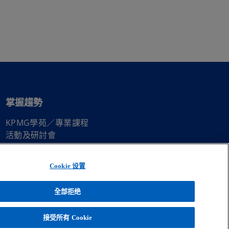
掌握趨勢
KPMG學苑／專業課程
在
活動及研討會
新
在
電子報訂閱中心
標
新
Cookie 设置
籤
標
中
籤
全部拒绝
開
中
啟
開
al 係英國私人擔保有限公司。版權所有，保留一切權利。欲瞭解更多有關 KPMG 全
接受所有 Cookie
啟