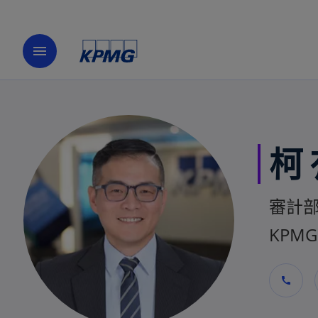
menu
柯
審計
KPMG 
call