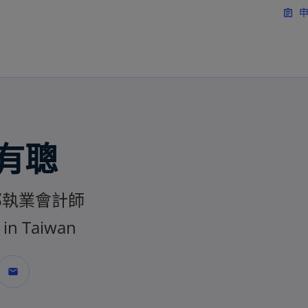
移動至主要內容
申
assignment
 有聰
部執業會計師
in Taiwan
mail