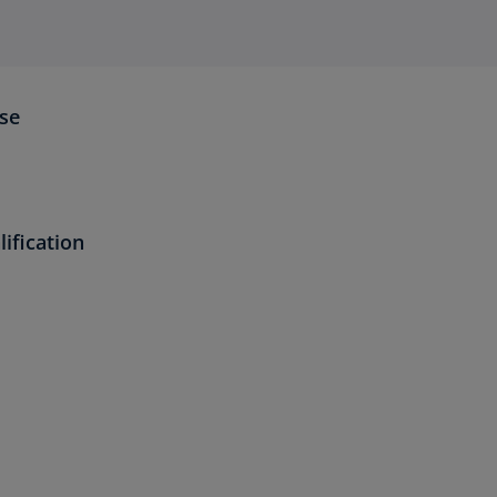
ise
ification