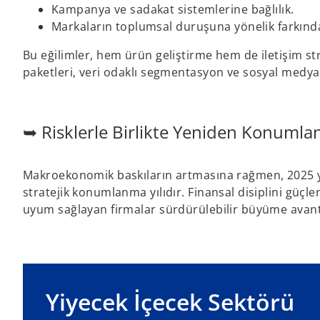
Kampanya ve sadakat sistemlerine bağlılık.
Markaların toplumsal duruşuna yönelik farkında
Bu eğilimler, hem ürün geliştirme hem de iletişim stra
paketleri, veri odaklı segmentasyon ve sosyal medya y
➥ Risklerle Birlikte Yeniden Konumla
Makroekonomik baskıların artmasına rağmen, 2025 yı
stratejik konumlanma yılıdır. Finansal disiplini güçle
uyum sağlayan firmalar sürdürülebilir büyüme avanta
o
p
e
Yiyecek İçecek Sektörü
n