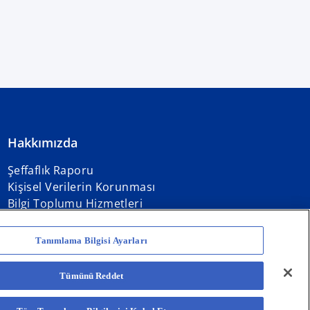
Hakkımızda
Şeffaflık Raporu
Kişisel Verilerin Korunması
Bilgi Toplumu Hizmetleri
Tanımlama Bilgisi Ayarları
Tümünü Reddet
iz şirketi olan KPMG International Limited ile ilişkili bağımsız