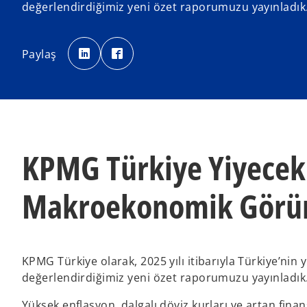
değerlendirdiğimiz yeni özet raporumuzu yayınladık
o
o
p
p
Paylaş
e
e
n
n
s
s
i
i
n
n
a
a
n
n
e
e
w
w
t
t
a
a
b
b
KPMG Türkiye Yiyecek 
Makroekonomik Görü
KPMG Türkiye olarak, 2025 yılı itibarıyla Türkiye’ni
değerlendirdiğimiz yeni özet raporumuzu yayınladık
Yüksek enflasyon, dalgalı döviz kurları ve artan fina