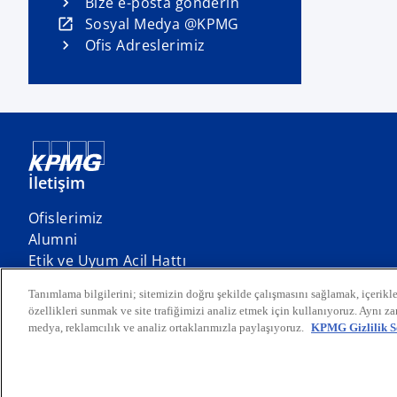
Bize e-posta gönderin
w
o
Sosyal Medya @KPMG
t
p
Ofis Adreslerimiz
a
e
b
n
s
i
n
a
İletişim
n
e
Ofislerimiz
w
o
Alumni
t
p
Etik ve Uyum Acil Hattı
a
e
Tanımlama bilgilerini; sitemizin doğru şekilde çalışmasını sağlamak, içerikle
b
n
özellikleri sunmak ve site trafiğimizi analiz etmek için kullanıyoruz. Aynı zam
s
medya, reklamcılık ve analiz ortaklarımızla paylaşıyoruz.
KPMG Gizlilik S
i
n
© 2026 KPMG Bağımsız Denetim ve Serbest Muhasebeci Mali Müşavirlik A.Ş
şirketlerden oluşan KPMG küresel organizasyonuna üye bir Türk şirket
a