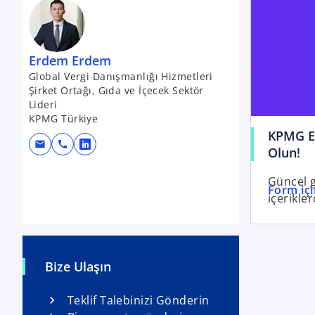
Erdem Erdem
Global Vergi Danışmanlığı Hizmetleri
Şirket Ortağı, Gıda ve İçecek Sektör
Lideri
KPMG Türkiye
KPMG E-
mail
call
o
Olun!
p
Güncel g
e
Form içi
içerikle
n
s
i
n
Bize Ulaşın
a
n
Teklif Talebinizi Gönderin
e