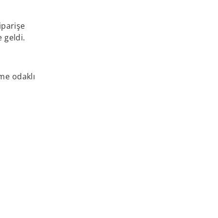
iparişe
 geldi.
eme odaklı