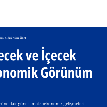
Ana içeriğe geç
omik Görünüm Özeti
cek ve İçecek
onomik Görünüm
ktörüne dair güncel makroekonomik gelişmeleri