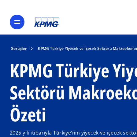
menu
Görüşler
KPMG Türkiye Yiyecek ve İçecek Sektörü Makroekon
KPMG Türkiye Yiye
Sektörü Makroek
Özeti
2025 yılı itibarıyla Türkiye’nin yiyecek ve içecek se