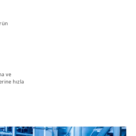
ürün
ma ve
erine hızla