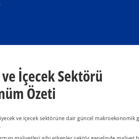
.
ve İçecek Sektörü
nüm Özeti
n yiyecek ve içecek sektörüne dair güncel makroekonomik g
.
nsman maliyetleri gibi etkenler sektör genelinde maliyet b