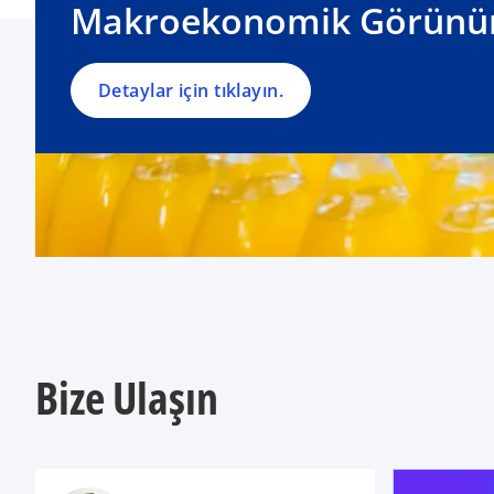
Makroekonomik Görün
s
i
n
a
Detaylar için tıklayın.
n
e
w
t
a
b
Bize Ulaşın