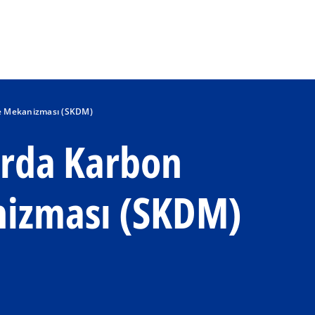
Ana içeriğe geç
me Mekanizması (SKDM)
nırda Karbon
izması (SKDM)