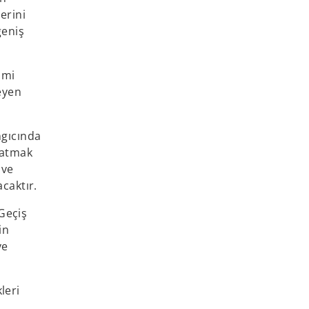
erini
geniş
smi
eyen
ngıcında
 atmak
 ve
caktır.
Geçiş
in
ve
leri