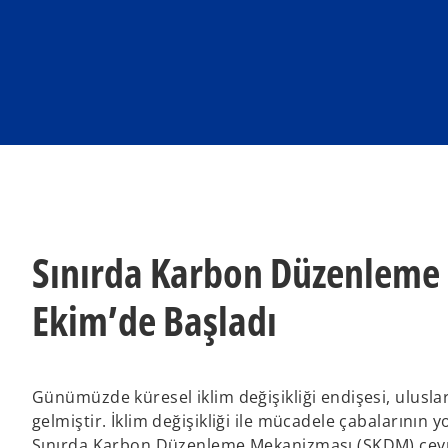
n
n
e
e
w
w
t
t
a
a
b
b
Sınırda Karbon Düzenleme
Ekim’de Başladı
Günümüzde küresel iklim değişikliği endişesi, ulusl
gelmiştir. İklim değişikliği ile mücadele çabalarının
Sınırda Karbon Düzenleme Mekanizması (SKDM) çevres