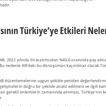
ktedir.
nın Türkiye’ye Etkileri Nele
n AB, 2022 yılında ihracatımızdan %40,6 oranında pay alm
r. Bu nedenle AB'deki bu dönüşümün kaçınılmaz olarak Tü
i AB düzenlemelerine uygun şekilde yeniden değerlendir
 gelişmelerin doğru bir şekilde analiz edilmesi ve ilgili ka
ından gerekli önlemlerin zamanında alınması, Türkiye'nin b
r.