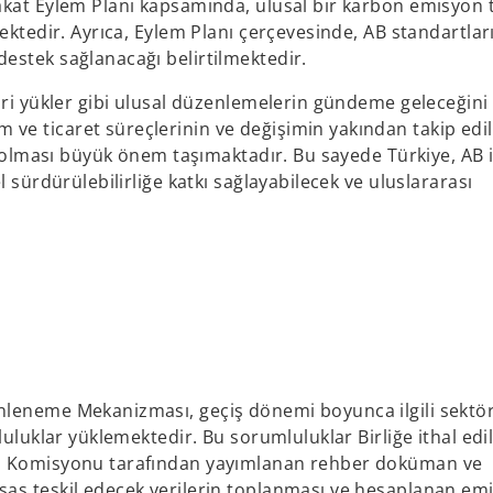
akat Eylem Planı kapsamında, ulusal bir karbon emisyon t
ektedir. Ayrıca, Eylem Planı çerçevesinde, AB standartlar
estek sağlanacağı belirtilmektedir.
ari yükler gibi ulusal düzenlemelerin gündeme geleceğini
ve ticaret süreçlerinin ve değişimin yakından takip edi
i olması büyük önem taşımaktadır. Bu sayede Türkiye, AB i
 sürdürülebilirliğe katkı sağlayabilecek ve uluslararası
nleneme Mekanizması, geçiş dönemi boyunca ilgili sektö
luluklar yüklemektedir. Bu sorumluluklar Birliğe ithal edi
pa Komisyonu tarafından yayımlanan rehber doküman ve
sas teşkil edecek verilerin toplanması ve hesaplanan em