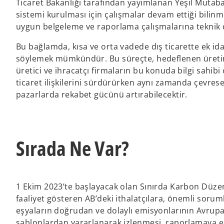
Ticaret Bakanlığı tarafından yayımlanan Yeşil Mutab
sistemi kurulması için çalışmalar devam ettiği bilinm
uygun belgeleme ve raporlama çalışmalarına teknik d
Bu bağlamda, kısa ve orta vadede dış ticarette ek id
söylemek mümkündür. Bu süreçte, hedeflenen üretim 
üretici ve ihracatçı firmaların bu konuda bilgi sahib
ticaret ilişkilerini sürdürürken aynı zamanda çevresel
pazarlarda rekabet gücünü artırabilecektir.
Sırada Ne Var?
1 Ekim 2023’te başlayacak olan Sınırda Karbon Düze
faaliyet gösteren AB’deki ithalatçılara, önemli sorum
eşyaların doğrudan ve dolaylı emisyonlarının Avru
şablonlardan yararlanarak izlenmesi, raporlamaya e