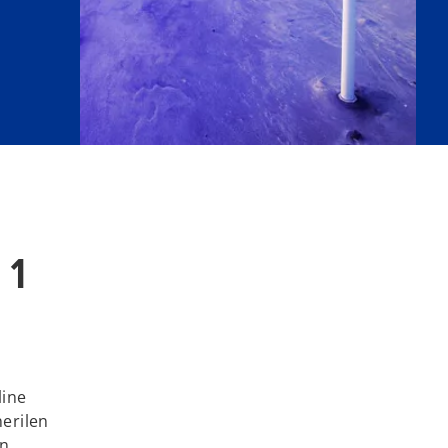
 1
line
nerilen
an