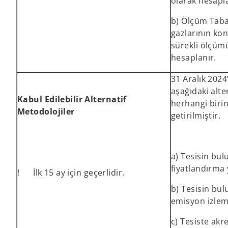
olarak hesapla
b) Ölçüm Taban
gazlarının ko
sürekli ölçüm
hesaplanır.
31 Aralık 2024
aşağıdaki alt
Kabul Edilebilir Alternatif
herhangi birin
Metodolojiler
getirilmiştir.
a) Tesisin bu
fiyatlandırma
! İlk 15 ay için geçerlidir.
b) Tesisin bu
emisyon izle
c) Tesiste akr