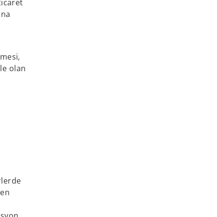
icaret
ına
lmesi,
le olan
rlerde
len
isyon