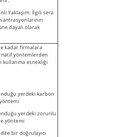
nır.
lı Yaklaşım: İlgili sera
nsantrasyonlarının
üne dayalı olarak
’e kadar firmalara
ernatif yöntemlerden
i kullanma esnekliği
lunduğu yerdeki karbon
 yöntemi
lunduğu yerdeki zorunlu
me yöntemi
edite bir doğrulayıcı