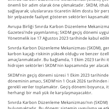
önemli bir adım olarak öne çıkmaktadır. SKDM, ithalat
sağlayarak; uluslararası ticaretin iklim dostu bir p
bir yelpazede faaliyet gösteren sektörleri kapsamakt
Avrupa Birliği Sınırda Karbon Düzenleme Mekanizma
Gazetesi’nde yayımlanmış; SKDM geçiş dönemi uygula
Yönetmelik ise 17 Ağustos 2023 tarihinde kabul edilm
Sınırda Karbon Düzenleme Mekanizması (SKDM), geni
karbon kaçağı riskinin yüksek olduğu ve benzer özell
amaçlanmaktadır. Bu bağlamda, 1 Ekim 2023 tarihi iti
hidrojen sektörleri SKDM'nin kapsamında yer alacak
SKDM’nin geçiş dönemi süresi 1 Ekim 2023 tarihinde 
döneminin amacı, SKDM’nin 1 Ocak 2026 tarihinden it
gerekli veriler toplamaktır. Geçiş dönemi boyunca, it
herhangi bir mali yük ile karşılaşmayacaktır.
Sınırda Karbon Düzenleme Mekanizması’nın (SKDM) 
bulunmaktadır. Bu dönem; sistemin uygulama ve etkinl