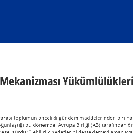
 Mekanizması Yükümlülükleri
ararası toplumun öncelikli gündem maddelerinden biri ha
 yoğunlaştığı bu dönemde, Avrupa Birliği (AB) tarafından ö
el sürdürülebilirlik hedeflerini desteklemeyi amaçlay