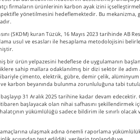
çı firmaların ürünlerinin karbon ayak izini içselleştirmel
erspektifle yönetilmesini hedeflemektedir. Bu mekanizma, 
adır.
sını (SKDM) kuran Tüzük, 16 Mayıs 2023 tarihinde AB Re
ma usul ve esasları ile hesaplama metodolojisini belirl
iştir.
ş bir ürün yelpazesini hedeflese de uygulamanın başla
iklere sahip mallara odaklanılmış bir dizi sektör ile adım
bariyle çimento, elektrik, gübre, demir çelik, alüminyum
 ve karbon beyanında bulunma zorunluluğuna tabi tutula
başlayıp 31 Aralık 2025 tarihine kadar devam edecektir. 
ibaren başlayacak olan nihai safhasını şekillendirmek iç
halatçının yükümlülüğü sadece bildirim ile sınırlı olacak 
amaçlarına ulaşmak adına önemli raporlama yükümlülük
ik açısından test edildiği, verilerin toplandığı ve