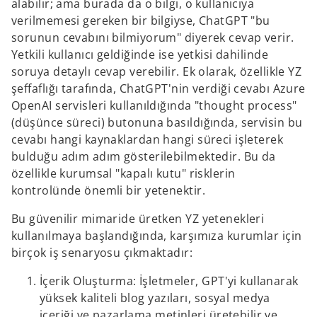
alabilir; ama burada da o bilgi, o kullanıcıya
verilmemesi gereken bir bilgiyse, ChatGPT "bu
sorunun cevabını bilmiyorum" diyerek cevap verir.
Yetkili kullanıcı geldiğinde ise yetkisi dahilinde
soruya detaylı cevap verebilir. Ek olarak, özellikle YZ
şeffaflığı tarafında, ChatGPT'nin verdiği cevabı Azure
OpenAI servisleri kullanıldığında "thought process"
(düşünce süreci) butonuna basıldığında, servisin bu
cevabı hangi kaynaklardan hangi süreci işleterek
bulduğu adım adım gösterilebilmektedir. Bu da
özellikle kurumsal "kapalı kutu" risklerin
kontrolünde önemli bir yetenektir.
Bu güvenilir mimaride üretken YZ yetenekleri
kullanılmaya başlandığında, karşımıza kurumlar için
birçok iş senaryosu çıkmaktadır:
İçerik Oluşturma: İşletmeler, GPT'yi kullanarak
yüksek kaliteli blog yazıları, sosyal medya
içeriği ve pazarlama metinleri üretebilir ve