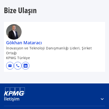
Bize Ulaşın
Gökhan Mataracı
İnovasyon ve Teknoloji Danışmanlığı Lideri, Şirket
Ortağı
KPMG Türkiye
mail
call
o
p
e
n
s
i
İletişim
n