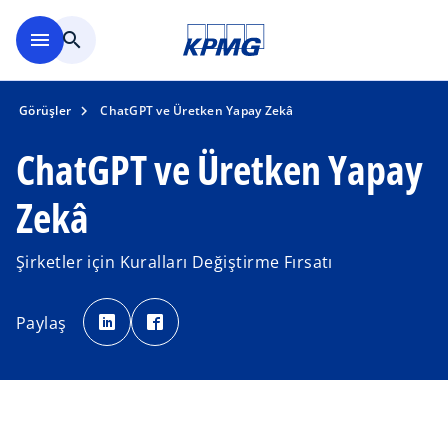
Ana içeriğe geç
menu
search
Görüşler
ChatGPT ve Üretken Yapay Zekâ
ChatGPT ve Üretken Yapay
Zekâ
Şirketler için Kuralları Değiştirme Fırsatı
o
o
p
p
Paylaş
e
e
n
n
s
s
i
i
n
n
a
a
n
n
e
e
w
w
t
t
a
a