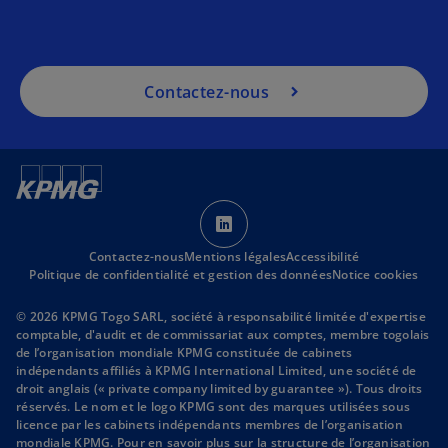
Contactez-nous
s
’
Contactez-nous
Mentions légales
o
Accessibilité
Politique de confidentialité et gestion des données
Notice cookies
u
v
© 2026 KPMG Togo SARL, société à responsabilité limitée d'expertise
r
comptable, d'audit et de commissariat aux comptes, membre togolais
de l’organisation mondiale KPMG constituée de cabinets
e
indépendants affiliés à KPMG International Limited, une société de
d
droit anglais (« private company limited by guarantee »). Tous droits
a
réservés. Le nom et le logo KPMG sont des marques utilisées sous
licence par les cabinets indépendants membres de l’organisation
n
mondiale KPMG. Pour en savoir plus sur la structure de l’organisation