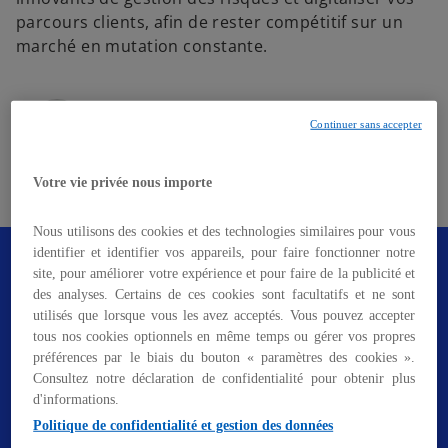
parcours clients, afin de rester compétitif sur un
marché en mutation constante.
Franck FANOU
Continuer sans accepter
Directeur Associé
KPMG au Togo
Votre vie privée nous importe
mail
Nous utilisons des cookies et des technologies similaires pour vous
identifier et identifier vos appareils, pour faire fonctionner notre
Besoin d'un service sur mesure ? Nos
site, pour améliorer votre expérience et pour faire de la publicité et
équipes sont à vos côtés pour vous
des analyses. Certains de ces cookies sont facultatifs et ne sont
accompagner et relever ensemble vos
utilisés que lorsque vous les avez acceptés. Vous pouvez accepter
défis.
tous nos cookies optionnels en même temps ou gérer vos propres
préférences par le biais du bouton « paramètres des cookies ».
Consultez notre déclaration de confidentialité pour obtenir plus
d'informations.
Politique de confidentialité et gestion des données
Contactez-nous