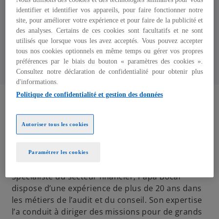
Associé Audit
identifier et identifier vos appareils, pour faire fonctionner notre
site, pour améliorer votre expérience et pour faire de la publicité et
KPMG au Sénégal
des analyses. Certains de ces cookies sont facultatifs et ne sont
utilisés que lorsque vous les avez acceptés. Vous pouvez accepter
tous nos cookies optionnels en même temps ou gérer vos propres
mail
préférences par le biais du bouton « paramètres des cookies ».
Consultez notre déclaration de confidentialité pour obtenir plus
d'informations.
Politique de confidentialité et gestion des données
Papa Bocar GUEYE est un expert-comptable
diplômé inscrit à l’ONECCA du Sénégal. Il est
Autoriser tous les cookies
l’associé responsable du département « Financial
Services » au sein de KPMG Sénégal qu’il a rejoint
Paramétrer les cookies
en 2004.
Spécialiste du secteur financier, Papa Bocar
dispose d’une expérience de plus de 20 ans dans
les métiers de l’audit et du conseil. Son expertise
l’a conduit à diriger des missions pour de grands