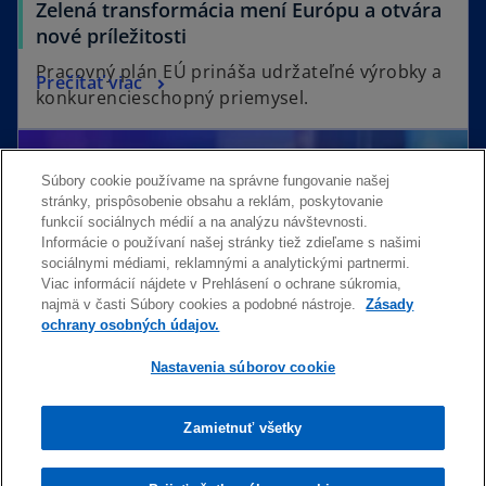
Zelená transformácia mení Európu a otvára
nové príležitosti
Pracovný plán EÚ prináša udržateľné výrobky a
Prečítať viac
konkurencieschopný priemysel.
Súbory cookie používame na správne fungovanie našej
stránky, prispôsobenie obsahu a reklám, poskytovanie
funkcií sociálnych médií a na analýzu návštevnosti.
Informácie o používaní našej stránky tiež zdieľame s našimi
sociálnymi médiami, reklamnými a analytickými partnermi.
Viac informácií nájdete v Prehlásení o ochrane súkromia,
najmä v časti Súbory cookies a podobné nástroje.
Zásady
ochrany osobných údajov.
Nastavenia súborov cookie
ESG reporting v praxi
Zamietnuť všetky
Praktické informácie o nových pravidlách
Prečítať viac
vykazovania