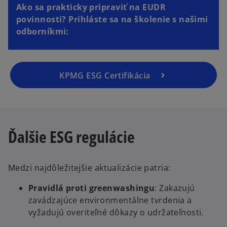
p
Ako sa prakticky pripraviť na EUDR
e
povinnosti? Prihláste sa na školenie s našimi
n
odborníkmi:
s
i
n
a
KPMG ESG Certifikácia
n
e
w
t
Ďalšie ESG regulácie
a
b
Medzi najdôležitejšie aktualizácie patria:
Pravidlá proti greenwashingu
: Zakazujú
zavádzajúce environmentálne tvrdenia a
vyžadujú overiteľné dôkazy o udržateľnosti.