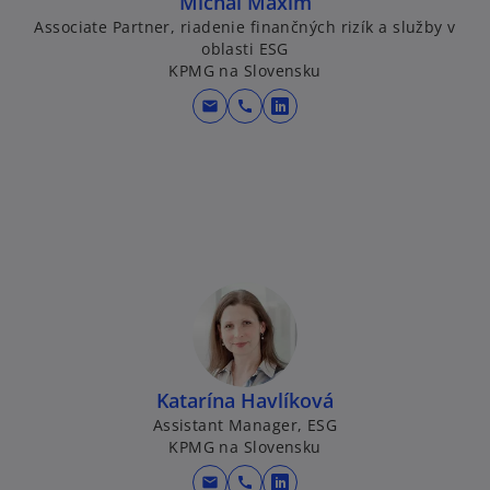
Michal Maxim
Associate Partner, riadenie finančných rizík a služby v
oblasti ESG
KPMG na Slovensku
mail
call
o
p
e
n
s
i
n
a
n
e
w
Katarína Havlíková
t
Assistant Manager, ESG
a
KPMG na Slovensku
b
mail
call