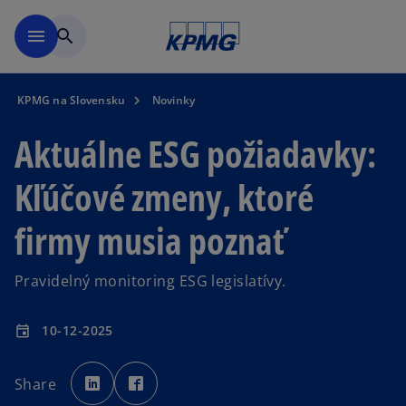
Preskočiť na hlavný obsah
menu
search
KPMG na Slovensku
Novinky
Aktuálne ESG požiadavky:
Kľúčové zmeny, ktoré
firmy musia poznať
Pravidelný monitoring ESG legislatívy.
10-12-2025
event
o
o
p
p
Share
e
e
n
n