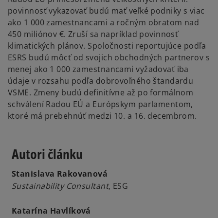
povinnosť vykazovať budú mať veľké podniky s viac
ako 1 000 zamestnancami a ročným obratom nad
450 miliónov €. Zruší sa napríklad povinnosť
klimatických plánov. Spoločnosti reportujúce podľa
ESRS budú môcť od svojich obchodných partnerov s
menej ako 1 000 zamestnancami vyžadovať iba
údaje v rozsahu podľa dobrovoľného štandardu
VSME. Zmeny budú definitívne až po formálnom
schválení Radou EÚ a Európskym parlamentom,
ktoré má prebehnúť medzi 10. a 16. decembrom.
Autori článku
Stanislava Rakovanová
Sustainability Consultant
, ESG
Katarína Havlíková