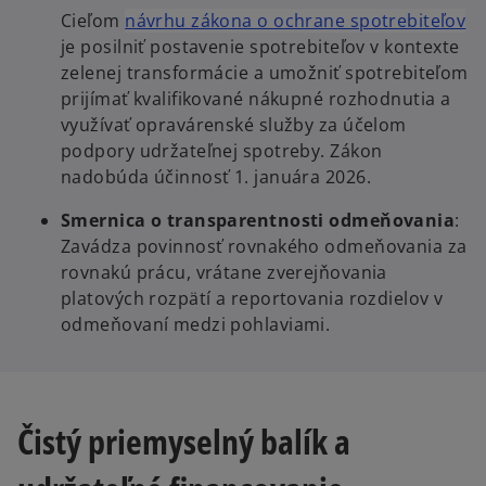
o
Cieľom
návrhu zákona o ochrane spotrebiteľov
p
je posilniť postavenie spotrebiteľov v kontexte
e
zelenej transformácie a umožniť spotrebiteľom
n
prijímať kvalifikované nákupné rozhodnutia a
s
využívať opravárenské služby za účelom
i
podpory udržateľnej spotreby. Zákon
n
nadobúda účinnosť 1. januára 2026.
a
Smernica o transparentnosti odmeňovania
:
n
Zavádza povinnosť rovnakého odmeňovania za
e
rovnakú prácu, vrátane zverejňovania
w
platových rozpätí a reportovania rozdielov v
t
odmeňovaní medzi pohlaviami.
a
b
Čistý priemyselný balík a