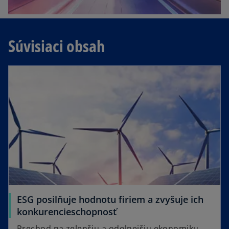
Súvisiaci obsah
ESG posilňuje hodnotu firiem a zvyšuje ich
konkurencieschopnosť
Prechod na zelenšiu a odolnejšiu ekonomiku