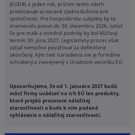
(EUDR) o jeden rok, pričom tento návrh
predstavuje aj viaceré zjednodušenia pre
spoločnosti. Pre hospodárske subjekty by to
znamenalo posun do 30. decembra 2026, zatiaľ
čo pre malé a stredné podniky by bol kľúčový
termín 30. júna 2027. Legislatívny proces však
zatiaľ nemožno považovať za definitívne
ukončený, kým text nariadenia nie je formálne
schválený a zverejnený v Úradnom vestníku EÚ.
Upozorňujeme, že od 1. januára 2027 budú
môcť firmy uvádzať na trh EÚ len produkty,
ktoré prejdú procesom náležitej
starostlivosti a bude k nim podané
vyhlásenie o náležitej starostlivosti.
o