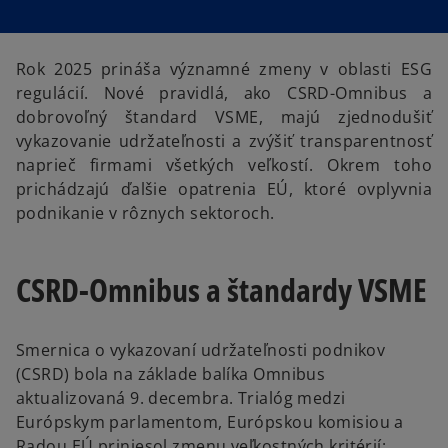
s
s
i
i
n
n
a
a
n
n
e
e
Rok 2025 prináša významné zmeny v oblasti ESG
w
w
t
t
regulácií. Nové pravidlá, ako CSRD-Omnibus a
a
a
b
b
dobrovoľný štandard VSME, majú zjednodušiť
vykazovanie udržateľnosti a zvýšiť transparentnosť
naprieč firmami všetkých veľkostí. Okrem toho
prichádzajú ďalšie opatrenia EÚ, ktoré ovplyvnia
podnikanie v rôznych sektoroch.
CSRD-Omnibus a štandardy VSME
Smernica o vykazovaní udržateľnosti podnikov
(CSRD) bola na základe balíka Omnibus
aktualizovaná 9. decembra. Trialóg medzi
Európskym parlamentom, Európskou komisiou a
Radou EÚ priniesol zmenu veľkostných kritérií: