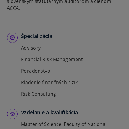
t
slovenským štatutárnym audítorom a členom
a
ACCA.
b
Špecializácia
Advisory
Financial Risk Management
Poradenstvo
Riadenie finančných rizík
Risk Consulting
Vzdelanie a kvalifikácia
Master of Science, Faculty of National