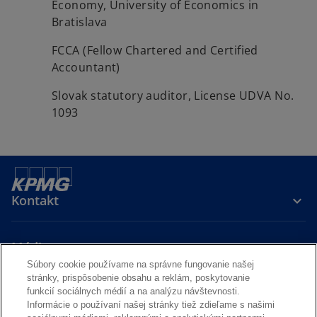
Economy, University of Economics in
Bratislava
FCCA (Fellow Chartered and Certified
Accountant)
Slovak statutory auditor, License UDVA No.
1093
Kontakt
Média
Súbory cookie používame na správne fungovanie našej
stránky, prispôsobenie obsahu a reklám, poskytovanie
Kariéra
funkcií sociálnych médií a na analýzu návštevnosti.
Informácie o používaní našej stránky tiež zdieľame s našimi