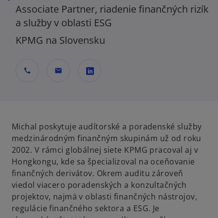
Associate Partner, riadenie finančných rizík
a služby v oblasti ESG
KPMG na Slovensku
call
mail
o
p
e
n
Michal poskytuje audítorské a poradenské služby
s
medzinárodným finančným skupinám už od roku
i
2002. V rámci globálnej siete KPMG pracoval aj v
n
Hongkongu, kde sa špecializoval na oceňovanie
a
finančných derivátov. Okrem auditu zároveň
n
viedol viacero poradenských a konzultačných
e
projektov, najmä v oblasti finančných nástrojov,
w
regulácie finančného sektora a ESG. Je