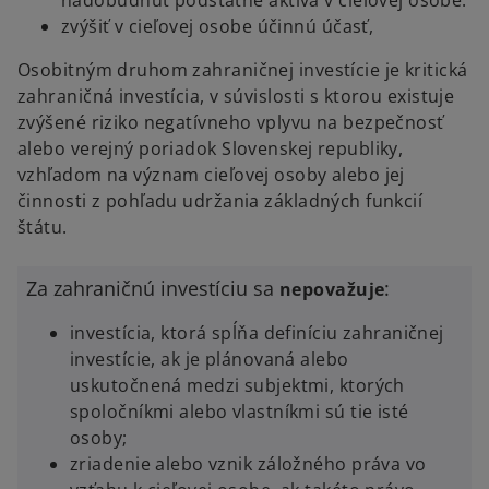
nadobudnúť podstatné aktíva v cieľovej osobe.
zvýšiť v cieľovej osobe účinnú účasť,
Osobitným druhom zahraničnej investície je kritická
zahraničná investícia, v súvislosti s ktorou existuje
zvýšené riziko negatívneho vplyvu na bezpečnosť
alebo verejný poriadok Slovenskej republiky,
vzhľadom na význam cieľovej osoby alebo jej
činnosti z pohľadu udržania základných funkcií
štátu.
Za zahraničnú investíciu sa
:
nepovažuje
investícia, ktorá spĺňa definíciu zahraničnej
investície, ak je plánovaná alebo
uskutočnená medzi subjektmi, ktorých
spoločníkmi alebo vlastníkmi sú tie isté
osoby;
zriadenie alebo vznik záložného práva vo