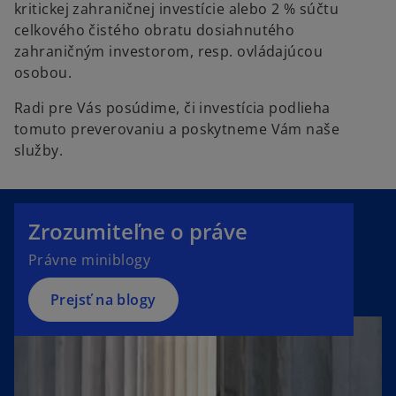
kritickej zahraničnej investície alebo 2 % súčtu
celkového čistého obratu dosiahnutého
zahraničným investorom, resp. ovládajúcou
osobou.
Radi pre Vás posúdime, či investícia podlieha
tomuto preverovaniu a poskytneme Vám naše
služby.
Zrozumiteľne o práve
Právne miniblogy
Prejsť na blogy