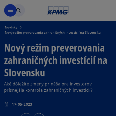
Preskočiť na hlavný obsah
menu
search
Novinky
Nový režim preverovania zahraničných investícií na Slovensku
Nový režim preverovania
zahraničných investícií na
Slovensku
Aké dôležité zmeny prináša pre investorov
prísnejšia kontrola zahraničných investícií?
17-05-2023
event
o
o