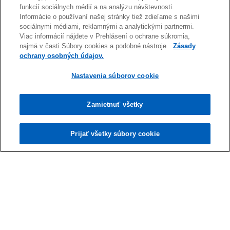
5 najčastejších nedostatkov, ktoré sa
funkcií sociálnych médií a na analýzu návštevnosti.
vyskytujú v pracovných zmluvách
Informácie o používaní našej stránky tiež zdieľame s našimi
sociálnymi médiami, reklamnými a analytickými partnermi.
Pracovná zmluva predstavuje najčastejšie
Viac informácií nájdete v Prehlásení o ochrane súkromia,
uzatváraný dokument v rámci
Prečítať viac
najmä v časti Súbory cookies a podobné nástroje.
Zásady
pracovnoprávnych vzťahov
ochrany osobných údajov.
Nastavenia súborov cookie
Zamietnuť všetky
Prijať všetky súbory cookie