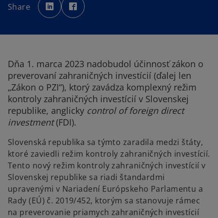
p
p
Share
e
e
n
n
s
s
i
i
n
n
a
a
n
n
e
e
w
w
t
t
Dňa 1. marca 2023 nadobudol účinnosť zákon o
a
a
b
b
preverovaní zahraničných investícií (ďalej len
„Zákon o PZI“), ktorý zavádza komplexný režim
kontroly zahraničných investícií v Slovenskej
republike, anglicky
control of foreign direct
investment
(FDI).
Slovenská republika sa týmto zaradila medzi štáty,
ktoré zaviedli režim kontroly zahraničných investícií.
Tento nový režim kontroly zahraničných investícií v
Slovenskej republike sa riadi štandardmi
upravenými v Nariadení Európskeho Parlamentu a
Rady (EÚ) č. 2019/452, ktorým sa stanovuje rámec
na preverovanie priamych zahraničných investícií