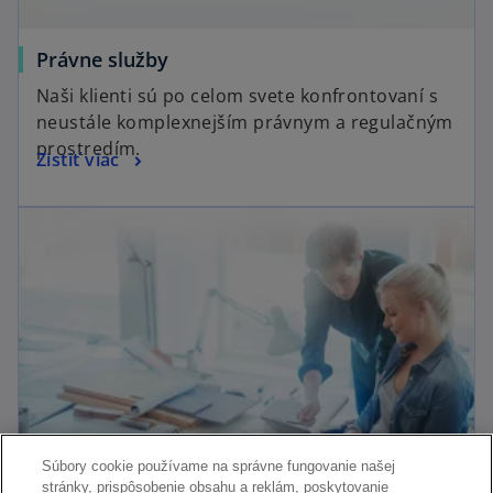
Právne služby
Naši klienti sú po celom svete konfrontovaní s
neustále komplexnejším právnym a regulačným
prostredím.
Zistiť viac
Súbory cookie používame na správne fungovanie našej
stránky, prispôsobenie obsahu a reklám, poskytovanie