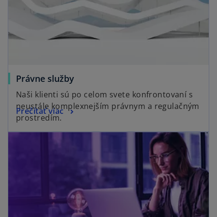
i
n
a
n
e
w
t
Právne služby
a
Naši klienti sú po celom svete konfrontovaní s
b
neustále komplexnejším právnym a regulačným
Prečítať viac
prostredím.
opens in a new tab