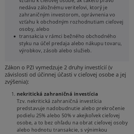
vzťahu k cieľovej osobe, ak takéto právo
nedáva záložnému veriteľovi, ktorý je
zahraničným investorom, oprávnenia vo
vzťahu k obchodným rozhodnutiam cieľovej
osoby, alebo
transakcia v rámci bežného obchodného
styku na účel predaja alebo nákupu tovaru,
výrobkov, zásob alebo služieb.
Zákon o PZI vymedzuje 2 druhy investícií (v
závislosti od účinnej účasti v cieľovej osobe a jej
zvýšenia):
nekritická zahraničná investícia
Tzv. nekritická zahraničná investícia
predstavuje nadobudnutie alebo prekročenie
podielu 25% alebo 50% v akejkoľvek cieľovej
osobe, a to bez ohľadu na obrat cieľovej osoby
alebo hodnotu transakcie, s výnimkou