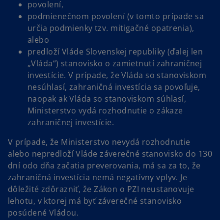
povolení,
podmienečnom povolení (v tomto prípade sa
určia podmienky tzv. mitigačné opatrenia),
alebo
predloží Vláde Slovenskej republiky (ďalej len
„Vláda“) stanovisko o zamietnutí zahraničnej
investície. V prípade, že Vláda so stanoviskom
nesúhlasí, zahraničná investícia sa povoľuje,
naopak ak Vláda so stanoviskom súhlasí,
Ministerstvo vydá rozhodnutie o zákaze
zahraničnej investície.
V prípade, že Ministerstvo nevydá rozhodnutie
alebo nepredloží Vláde záverečné stanovisko do 130
dní odo dňa začatia preverovania, má sa za to, že
zahraničná investícia nemá negatívny vplyv. Je
dôležité zdôrazniť, že Zákon o PZI neustanovuje
lehotu, v ktorej má byť záverečné stanovisko
posúdené Vládou.