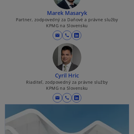
Marek Masaryk
Partner, zodpovedný za Daňové a právne služby
KPMG na Slovensku
mail
call
o
p
e
n
s
i
Cyril Hric
n
Riaditeľ, zodpovedný za právne služby
KPMG na Slovensku
a
n
mail
call
o
e
p
w
e
t
n
a
s
b