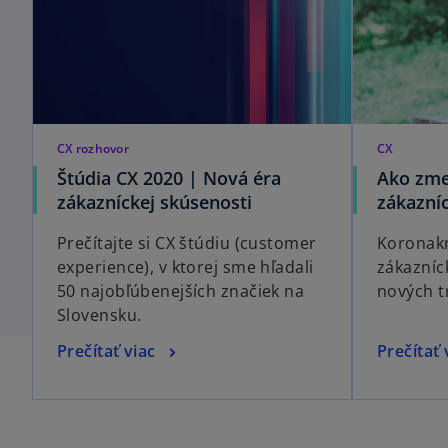
CX rozhovor
CX
Štúdia CX 2020 | Nová éra
Ako zme
zákazníckej skúsenosti
zákazní
Prečítajte si CX štúdiu (customer
Koronakr
experience), v ktorej sme hľadali
zákazníc
50 najobľúbenejších značiek na
nových t
Slovensku.
Prečítať viac
Prečítať 