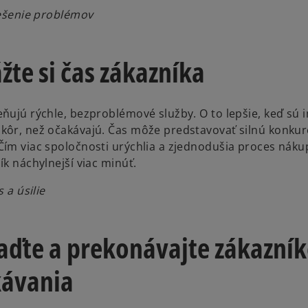
iešenie problémov
ážte si čas zákazníka
eňujú rýchle, bezproblémové služby. O to lepšie, keď sú 
kôr, než očakávajú. Čas môže predstavovať silnú konku
Čím viac spoločnosti urýchlia a zjednodušia proces náku
ík náchylnejší viac minúť.
s a úsilie
iaďte a prekonávajte zákazní
ávania