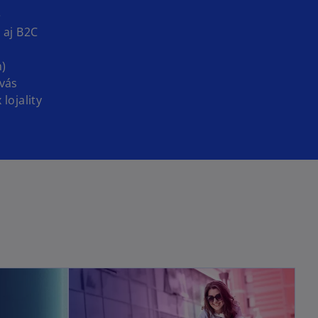
e
 aj B2C
n)
 vás
lojality