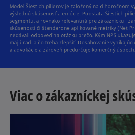
Model Šiestich pilierov je založený na dlhoročnom v
výslednú skúsenosť a emócie. Podstata Šiestich pilie
segmentu, a rovnako relevantná pre zákaznícku i za
skúsenosti či štandardne aplikované metriky (Net P
nedávali odpoveď na otázku prečo. Kým NPS ukazuje, 
majú radi a čo treba zlepšiť. Dosahovanie vynikajúcic
a advokácie a zároveň predurčuje komerčný úspech
Viac o zákazníckej skú