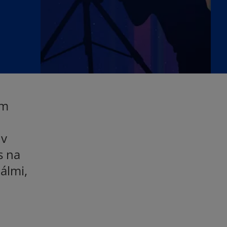
om
 v
s na
álmi,