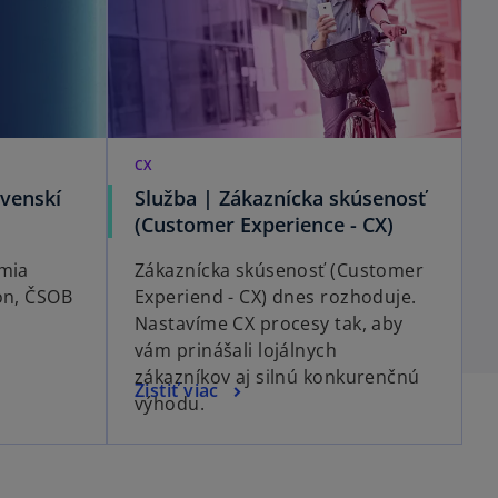
CX
ovenskí
Služba | Zákaznícka skúsenosť
(Customer Experience - CX)
émia
Zákaznícka skúsenosť (Customer
on, ČSOB
Experiend - CX) dnes rozhoduje.
Nastavíme CX procesy tak, aby
vám prinášali lojálnych
zákazníkov aj silnú konkurenčnú
Zistiť viac
výhodu.