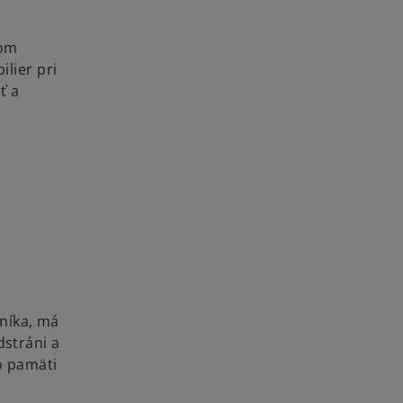
ňom
ilier pri
ť a
níka, má
dstráni a
do pamäti