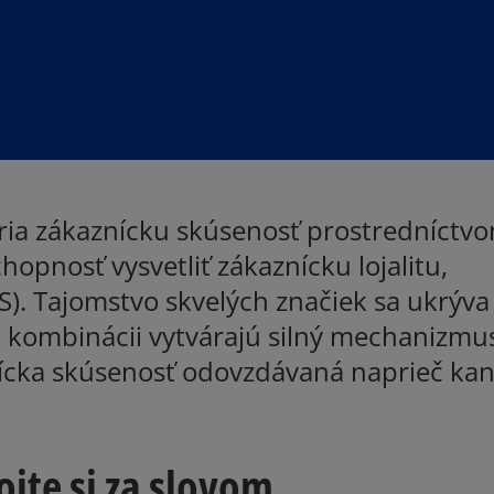
ia zákaznícku skúsenosť prostredníctv
chopnosť vysvetliť zákaznícku lojalitu,
). Tajomstvo skvelých značiek sa ukrýva
j kombinácii vytvárajú silný mechanizmu
ícka skúsenosť odovzdávaná naprieč kan
tojte si za slovom