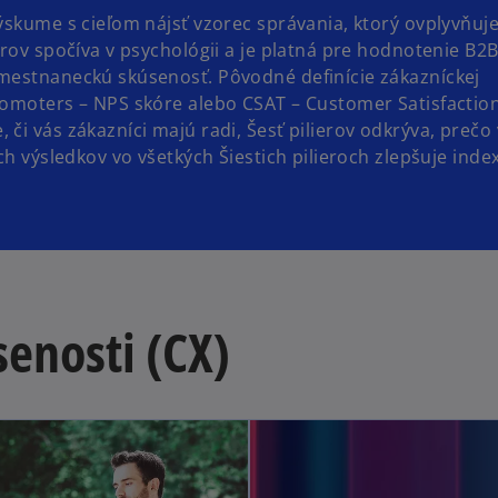
ýskume s cieľom nájsť vzorec správania, ktorý ovplyvňuj
rov spočíva v psychológii a je platná pre hodnotenie B2B
mestnaneckú skúsenosť. Pôvodné definície zákazníckej
romoters – NPS skóre alebo CSAT – Customer Satisfactio
či vás zákazníci majú radi, Šesť pilierov odkrýva, prečo
h výsledkov vo všetkých Šiestich pilieroch zlepšuje index 
.
senosti (CX)