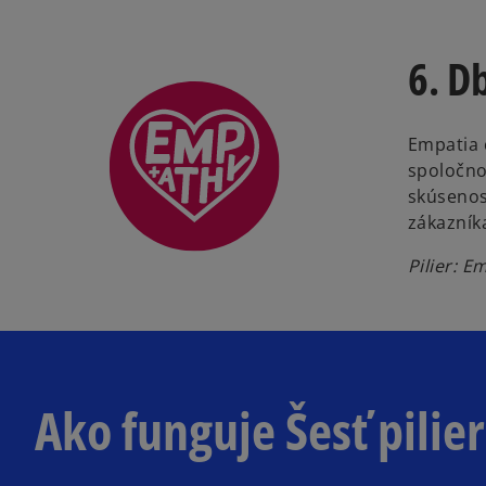
6. D
Empatia 
spoločno
skúsenos
zákazník
Pilier: E
Ako funguje Šesť pilie