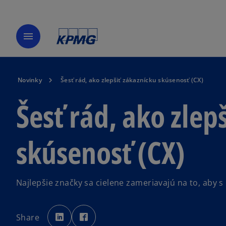
menu
Novinky
Šesť rád, ako zlepšiť zákaznícku skúsenosť (CX)
Šesť rád, ako zlep
skúsenosť (CX)
Najlepšie značky sa cielene zameriavajú na to, aby s
o
o
p
p
Share
e
e
n
n