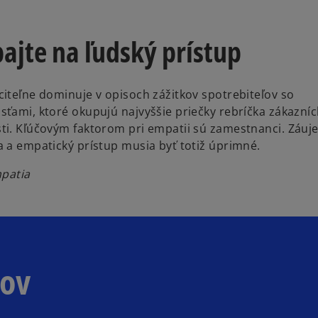
bajte na ľudský prístup
citeľne dominuje v opisoch zážitkov spotrebiteľov so
sťami, ktoré okupujú najvyššie priečky rebríčka zákazníc
ti. Kľúčovým faktorom pri empatii sú zamestnanci. Záuj
a a empatický prístup musia byť totiž úprimné.
mpatia
rov