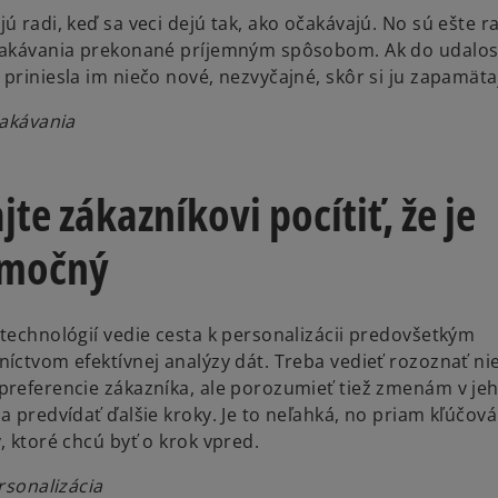
ú radi, keď sa veci dejú tak, ako očakávajú. No sú ešte ra
čakávania prekonané príjemným spôsobom. Ak do udalosti
priniesla im niečo nové, nezvyčajné, skôr si ju zapamäta
Očakávania
jte zákazníkovi pocítiť, že je
imočný
 technológií vedie cesta k personalizácii predovšetkým
níctvom efektívnej analýzy dát. Treba vedieť rozoznať ni
preferencie zákazníka, ale porozumieť tiež zmenám v je
a predvídať ďalšie kroky. Je to neľahká, no priam kľúčov
, ktoré chcú byť o krok vpred.
ersonalizácia