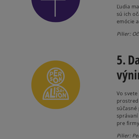
Ľudia maj
sú ich o
emócie a 
Pilier: 
5. Da
výn
Vo svete
prostred
súčasné 
správaní 
pre firmy
Pilier: P