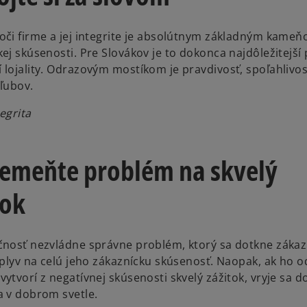
oči firme a jej integrite je absolútnym základným kame
ej skúsenosti. Pre Slovákov je to dokonca najdôležitejší p
 lojality. Odrazovým mostíkom je pravdivosť, spoľahlivos
sľubov.
tegrita
remeňte problém na skvelý
tok
čnosť nezvládne správne problém, ktorý sa dotkne zákaz
vplyv na celú jeho zákaznícku skúsenosť. Naopak, ak ho o
ytvorí z negatívnej skúsenosti skvelý zážitok, vryje sa 
a v dobrom svetle.