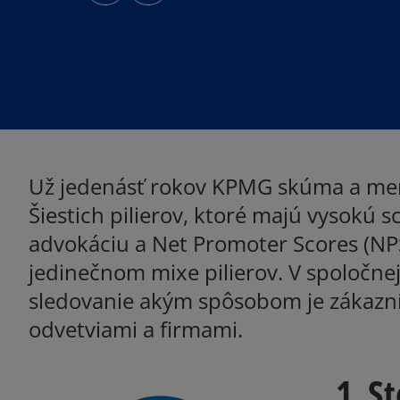
s
s
i
i
n
n
a
a
n
n
e
e
w
w
t
t
a
a
b
b
Už jedenásť rokov KPMG skúma a mer
Šiestich pilierov, ktoré majú vysokú s
advokáciu a Net Promoter Scores (NPS
jedinečnom mixe pilierov. V spoločne
sledovanie akým spôsobom je zákazn
odvetviami a firmami.
1. S