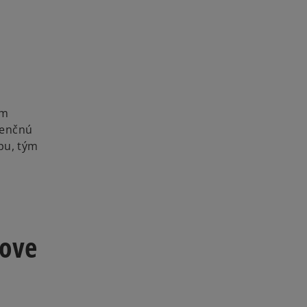
im
renčnú
pu, tým
kove