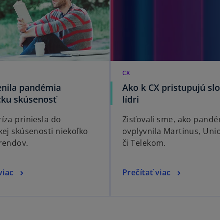
CX
nila pandémia
Ako k CX pristupujú sl
cku skúsenosť
lídri
íza priniesla do
Zisťovali sme, ako pand
kej skúsenosti niekoľko
ovplyvnila Martinus, Uni
rendov.
či Telekom.
viac
Prečítať viac