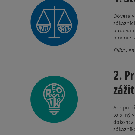
Dôvera v
zákazníck
budovaní
plnenie 
Pilier: In
2. P
záži
Ak spolo
to silný 
dokonca v
zákazník