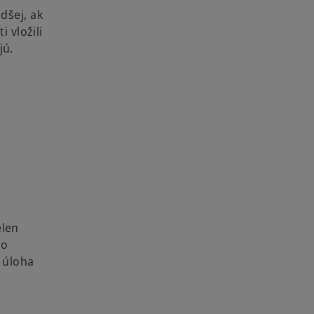
dšej, ak
 vložili
jú.
elen
ho
á úloha