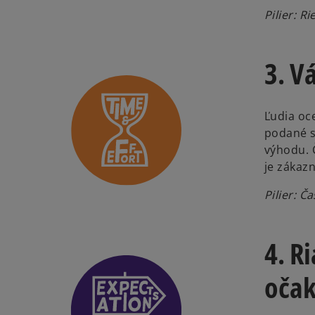
Pilier: R
3. V
Ľudia oc
podané s
výhodu. 
je zákazn
Pilier: Ča
4. R
očak