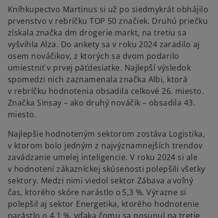
Kníhkupectvo Martinus si už po siedmykrát obhájilo
prvenstvo v rebríčku TOP 50 značiek. Druhú priečku
získala značka dm drogerie markt, na tretiu sa
vyšvihla Alza. Do ankety sa v roku 2024 zaradilo aj
osem nováčikov, z ktorých sa dvom podarilo
umiestniť v prvej päťdesiatke. Najlepší výsledok
spomedzi nich zaznamenala značka Albi, ktorá
v rebríčku hodnotenia obsadila celkové 26. miesto.
Značka Sinsay – ako druhý nováčik – obsadila 43.
miesto.
Najlepšie hodnoteným sektorom zostáva Logistika,
v ktorom bolo jedným z najvýznamnejších trendov
zavádzanie umelej inteligencie. V roku 2024 si ale
v hodnotení zákazníckej skúsenosti polepšili všetky
sektory. Medzi nimi viedol sektor Zábava a voľný
čas, ktorého skóre narástlo o 5,3 %. Výrazne si
polepšil aj sektor Energetika, ktorého hodnotenie
narástlo o 4,1 %, vďaka čomu sa posunul na tretie