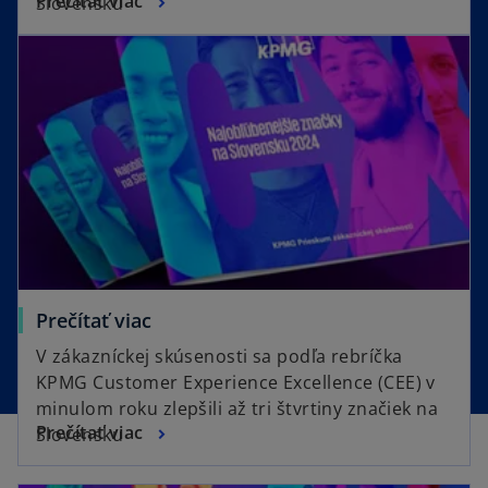
Prečítať viac
Slovensku
Prečítať viac
V zákazníckej skúsenosti sa podľa rebríčka
KPMG Customer Experience Excellence (CEE) v
minulom roku zlepšili až tri štvrtiny značiek na
Prečítať viac
Slovensku