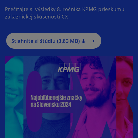
e
Prečítajte si výsledky 8. ročníka KPMG prieskumu
n
zákazníckej skúsenosti CX
s
i
n
a
Stiahnite si štúdiu (3,83 MB) ⤓
n
e
w
t
a
b