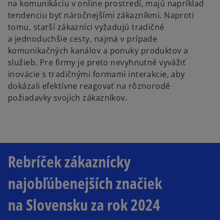
na komunikáciu v online prostredí, majú napríklad
tendenciu byť náročnejšími zákazníkmi. Naproti
tomu, starší zákazníci vyžadujú tradičné
a jednoduchšie cesty, najmä v prípade
komunikačných kanálov a ponuky produktov a
služieb. Pre firmy je preto nevyhnutné vyvážiť
inovácie s tradičnými formami interakcie, aby
dokázali efektívne reagovať na rôznorodé
požiadavky svojich zákazníkov.
Rebríček zákaznícky
najobľúbenejších značiek
na Slovensku za rok 2024
o
p