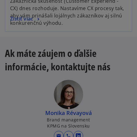
Zákaznícka skúsenosť (Customer Experiend -
CX) dnes rozhoduje. Nastavíme CX procesy tak,
aby vám prinášali lojálnych zákazníkov aj silnú
Zistiť viac
konkurenčnú výhodu.
Ak máte záujem o ďalšie
informácie, kontaktujte nás
Monika Révayová
Brand management
KPMG na Slovensku
mail
call