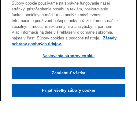
Súbory cookie používame na správne fungovanie našej
stránky, prispôsobenie obsahu a reklám, poskytovanie
funkcií sociálnych médií a na analýzu návštevnosti.
Informácie o používaní našej stránky tiež zdieľame s našimi
sociálnymi médiami, reklamnými a analytickými partnermi.
Viac informácií nájdete v Prehlásení o ochrane súkromia,
najmä v časti Súbory cookies a podobné nástroje.
Zásady
ochrany osobných údajov.
Nastavenia súborov cookie
Prečítať viac
V zákazníckej skúsenosti sa podľa rebríčka
Zamietnuť všetky
KPMG Customer Experience Excellence (CEE) v
minulom roku zlepšili až tri štvrtiny značiek na
Prijať všetky súbory cookie
Prečítať viac
Slovensku
Kontakt