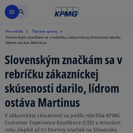
Preskočiť na hlavný obsah
menu
search
Pre médiá
Tlačové správy
Slovenským značkám sa v rebríčku zákazníckej skúsenosti darilo,
lídrom ostáva Martinus
Slovenským značkám sa v
rebríčku zákazníckej
skúsenosti darilo, lídrom
ostáva Martinus
V zákazníckej skúsenosti sa podľa rebríčka KPMG
Customer Experience Excellence (CEE) v minulom
roku zlepšili až tri štvrtiny značiek na Slovensku