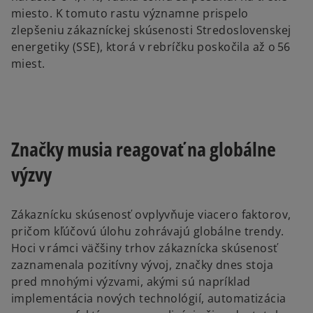
miesto. K tomuto rastu významne prispelo
zlepšeniu zákazníckej skúsenosti Stredoslovenskej
energetiky (SSE), ktorá v rebríčku poskočila až o 56
miest.
Značky musia reagovať na globálne
výzvy
Zákaznícku skúsenosť ovplyvňuje viacero faktorov,
pričom kľúčovú úlohu zohrávajú globálne trendy.
Hoci v rámci väčšiny trhov zákaznícka skúsenosť
zaznamenala pozitívny vývoj, značky dnes stoja
pred mnohými výzvami, akými sú napríklad
implementácia nových technológií, automatizácia