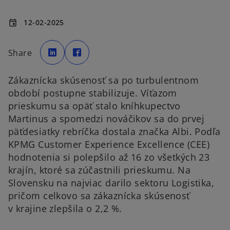
12-02-2025
event
o
o
p
p
Share
e
e
n
n
s
s
i
i
Zákaznícka skúsenosť sa po turbulentnom
n
n
a
a
období postupne stabilizuje. Víťazom
n
n
e
e
prieskumu sa opäť stalo kníhkupectvo
w
w
t
t
a
a
Martinus a spomedzi nováčikov sa do prvej
b
b
päťdesiatky rebríčka dostala značka Albi. Podľa
KPMG Customer Experience Excellence (CEE)
hodnotenia si polepšilo až 16 zo všetkých 23
krajín, ktoré sa zúčastnili prieskumu. Na
Slovensku na najviac darilo sektoru Logistika,
pričom celkovo sa zákaznícka skúsenosť
v krajine zlepšila o 2,2 %.