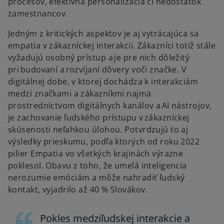
procesov, efektívna personalizácia či nedostatok
zamestnancov.
Jedným z kritických aspektov je aj vytrácajúca sa
empatia v zákazníckej interakcii. Zákazníci totiž stále
vyžadujú osobný prístup a je pre nich dôležitý
pri budovaní a rozvíjaní dôvery voči značke. V
digitálnej dobe, v ktorej dochádza k interakciám
medzi značkami a zákazníkmi najmä
prostredníctvom digitálnych kanálov a AI nástrojov,
je zachovanie ľudského prístupu v zákazníckej
skúsenosti neľahkou úlohou. Potvrdzujú to aj
výsledky prieskumu, podľa ktorých od roku 2022
pilier Empatia vo všetkých krajinách výrazne
poklesol. Obavu z toho, že umelá inteligencia
nerozumie emóciám a môže nahradiť ľudský
kontakt, vyjadrilo až 40 % Slovákov.
Pokles medziľudskej interakcie a