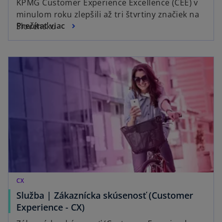
KPMG Customer Experience Excellence (CEE) v
minulom roku zlepšili až tri štvrtiny značiek na
Prečítať viac
Slovensku
CX
Služba | Zákaznícka skúsenosť (Customer
Experience - CX)