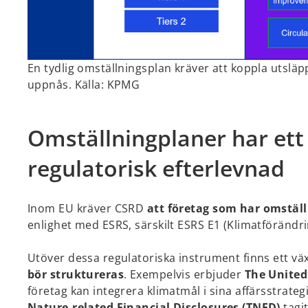
En tydlig omställningsplan kräver att koppla utsläp
uppnås. Källa: KPMG
Omställningplaner har ett
regulatorisk efterlevnad
Inom EU kräver CSRD
att företag som har omställ
enlighet med ESRS, särskilt ESRS E1 (Klimatförändr
Utöver dessa regulatoriska instrument finns ett v
bör struktureras
. Exempelvis erbjuder
The United
företag kan integrera klimatmål i sina affärsstrat
Nature-related Financial Disclosures (TNFD)
tagit