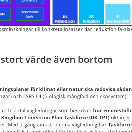
psminskningar till konkreta insatser där reduktion faktis
 stort värde även bortom
ningsplaner för klimat eller natur ska redovisa såda
ingar) och ESRS E4 (Biologisk mångfald och ekosystem).
äxande antal vägledningar som beskriver
hur en omställ
 Kingdom Transition Plan Taskforce (UK TPT)
riktlinjer
egier. Med utgångspunkt i denna vägledning har
Taskforce
 fram ett liknande utkast för hur företag kan arbeta med