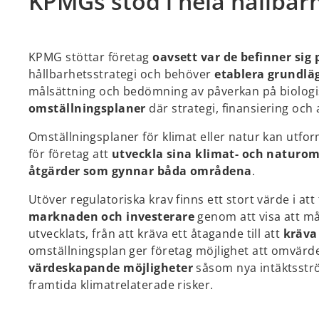
KPMGs stöd i hela hållbar
KPMG stöttar företag
oavsett var de befinner sig 
hållbarhetsstrategi och behöver
etablera grundl
målsättning och bedömning av påverkan på biologi
omställningsplaner
där strategi, finansiering och 
Omställningsplaner för klimat eller natur kan utfo
för företag att
utveckla sina klimat- och naturoms
åtgärder som gynnar båda områdena
.
Utöver regulatoriska krav finns ett stort värde i a
marknaden och investerare
genom att visa att må
utvecklats, från att kräva ett åtagande till att
kräva
omställningsplan ger företag möjlighet att omvärde
värdeskapande möjligheter
såsom nya intäktsstr
framtida klimatrelaterade risker.