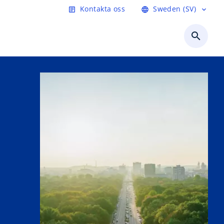
Kontakta oss
Sweden (SV)
article
language
expand_more
search