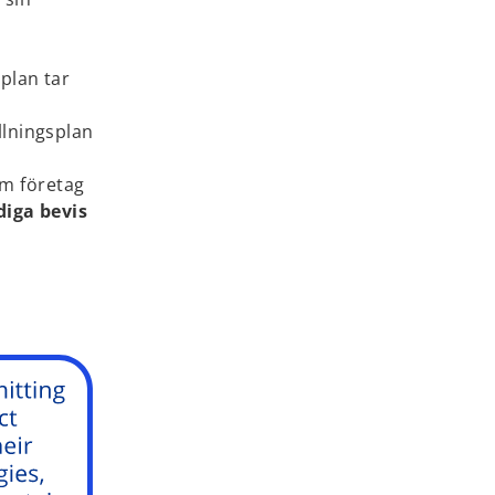
 plan tar
llningsplan
som företag
diga bevis