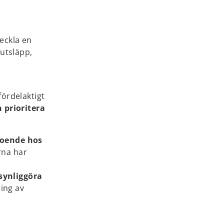
veckla en
utsläpp,
fördelaktigt
 prioritera
roende hos
rna har
synliggöra
ing av