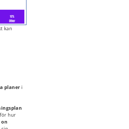
kt kan
na planer
i
ningsplan
 för hur
 on
 sin