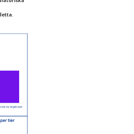
ulatoriska
detta
.