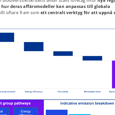
biodiversitetskrisens allvar ställs företag inför
nya reg
a hur deras affärsmodeller kan anpassas till globala
 allt oftare fram som
ett centralt verktyg för att uppnå 