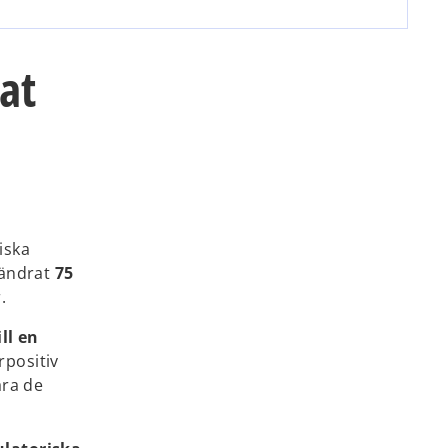
at
iska
rändrat
75
.
ll en
rpositiv
ara de