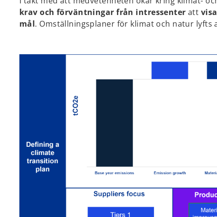
I takt med att medvetenheten ökar kring klimat- och 
krav och förväntningar från intressenter
att
vis
mål
. Omställningsplaner för klimat och natur lyfts