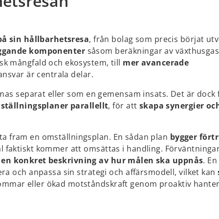
hetsresan
på sin hållbarhetsresa
, från bolag som precis börjat ut
äggande komponenter
såsom beräkningar av växthusgas
sk mångfald och ekosystem, till
mer avancerade
ansvar är centrala delar.
rmas separat eller som en gemensam insats. Det är dock 
tällningsplaner parallellt
, för att
skapa synergier och
tt ta fram en omställningsplan. En sådan plan
bygger fört
l faktiskt kommer att omsättas i handling. Förväntninga
 en konkret beskrivning av hur målen ska uppnås
. En
ra och anpassa sin strategi och affärsmodell, vilket kan
ömmar eller ökad motståndskraft genom proaktiv hanter