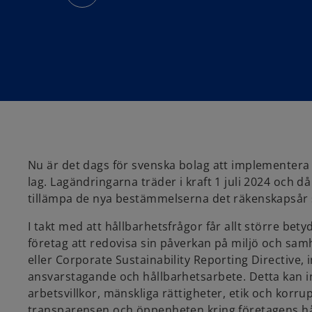
n
s
i
n
a
n
e
w
t
a
b
Nu är det dags för svenska bolag att implementera 
lag. Lagändringarna träder i kraft 1 juli 2024 och 
tillämpa de nya bestämmelserna det räkenskapsår so
I takt med att hållbarhetsfrågor får allt större be
företag att redovisa sin påverkan på miljö och samh
eller Corporate Sustainability Reporting Directive, i
ansvarstagande och hållbarhetsarbete. Detta kan i
arbetsvillkor, mänskliga rättigheter, etik och kor
transparensen och öppenheten kring företagens hållb