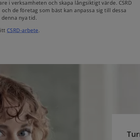
pare i verksamheten och skapa långsiktigt värde. CSRD
d och de företag som bäst kan anpassa sig till dessa
 denna nya tid.
o
itt
CSRD-arbete
.
p
e
n
s
i
n
a
n
e
w
t
a
b
Tur