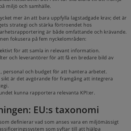
på miljö och samhälle.
ket mer än att bara uppfylla lagstadgade krav; det är
agets strategi och stärka förtroendet hos
lbarhetsrapportering är både omfattande och krävande.
tionen fokusera på fem nyckelområden:
ektivt för att samla in relevant information.
ter och leverantörer för att få en bredare bild av
tid, personal och budget för att hantera arbetet.
 sikt är det avgörande för framgång att integrera
egi.
bundet kunna rapportera relevanta KPI:er.
ningen: EU:s taxonomi
i som definierar vad som anses vara en miljömässigt
ssificeringssystem som syftar till att hjälpa