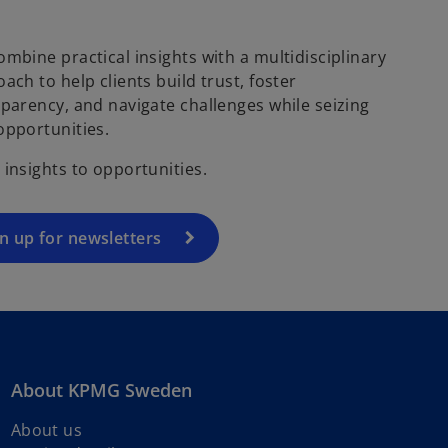
mbine practical insights with a multidisciplinary
ach to help clients build trust, foster
parency, and navigate challenges while seizing
opportunities.
insights to opportunities.
n up for newsletters
About KPMG Sweden
o
About us