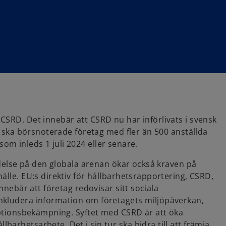
CSRD. Det innebär att CSRD nu har införlivats i svensk
då ska börsnoterade företag med fler än 500 anställda
m inleds 1 juli 2024 eller senare.
tydelse på den globala arenan ökar också kraven på
älle. EU:s direktiv för hållbarhetsrapportering, CSRD,
nnebär att företag redovisar sitt sociala
nkludera information om företagets miljöpåverkan,
ruptionsbekämpning. Syftet med CSRD är att öka
arhetsarbete. Det i sin tur ska bidra till att främja