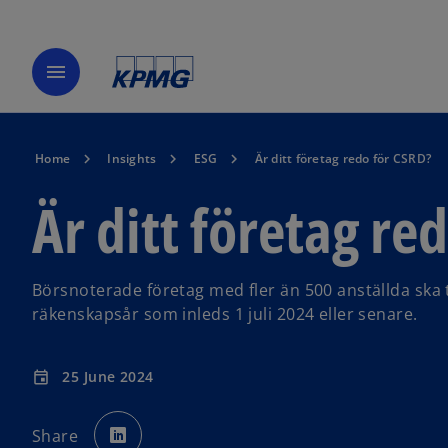
menu
Home
Insights
ESG
Är ditt företag redo för CSRD?
Är ditt företag re
Börsnoterade företag med fler än 500 anställda ska
räkenskapsår som inleds 1 juli 2024 eller senare.
25 June 2024
event
o
p
Share
e