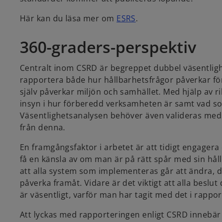
o
Här kan du läsa mer om
ESRS
.
p
360-graders-perspektiv
e
n
s
Centralt inom CSRD är begreppet dubbel väsentligh
i
rapportera både hur hållbarhetsfrågor påverkar f
n
själv påverkar miljön och samhället. Med hjälp av ri
a
insyn i hur förberedd verksamheten är samt vad som
n
Väsentlighetsanalysen behöver även valideras med st
e
från denna.
w
En framgångsfaktor i arbetet är att tidigt engagera
t
få en känsla av om man är på rätt spår med sin hållb
a
att alla system som implementeras går att ändra, d
b
påverka framåt. Vidare är det viktigt att alla bes
är väsentligt, varför man har tagit med det i rapport
Att lyckas med rapporteringen enligt CSRD innebä