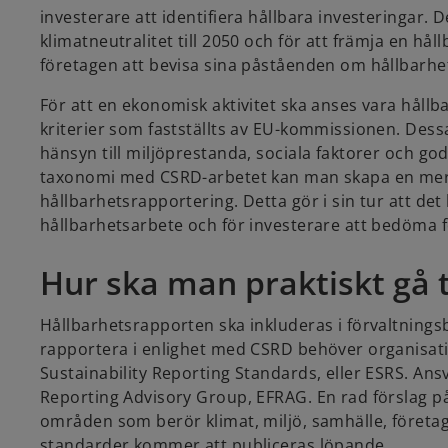
investerare att identifiera hållbara investeringar. 
klimatneutralitet till 2050 och för att främja en hå
företagen att bevisa sina påståenden om hållbarhe
För att en ekonomisk aktivitet ska anses vara hållb
kriterier som fastställts av EU-kommissionen. Dessa
hänsyn till miljöprestanda, sociala faktorer och 
taxonomi med CSRD-arbetet kan man skapa en mer 
hållbarhetsrapportering. Detta gör i sin tur att det 
hållbarhetsarbete och för investerare att bedöma 
Hur ska man praktiskt gå 
Hållbarhetsrapporten ska inkluderas i förvaltningsb
rapportera i enlighet med CSRD behöver organisati
Sustainability Reporting Standards, eller ESRS. Ans
Reporting Advisory Group, EFRAG. En rad förslag p
områden som berör klimat, miljö, samhälle, företa
standarder kommer att publiceras löpande.