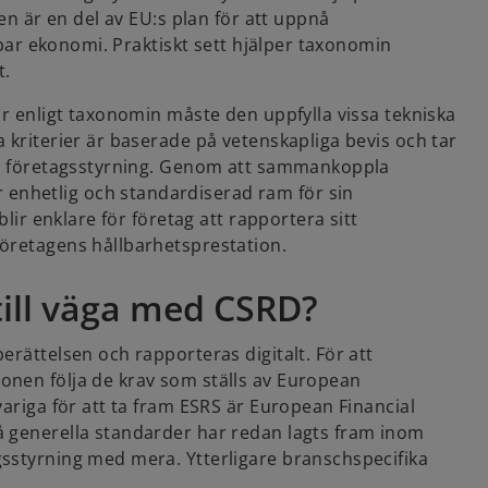
Den är en del av EU:s plan för att uppnå
llbar ekonomi. Praktiskt sett hjälper taxonomin
t.
ar enligt taxonomin måste den uppfylla vissa tekniska
 kriterier är baserade på vetenskapliga bevis och tar
god företagsstyrning. Genom att sammankoppla
enhetlig och standardiserad ram för sin
blir enklare för företag att rapportera sitt
företagens hållbarhetsprestation.
till väga med CSRD?
erättelsen och rapporteras digitalt. För att
onen följa de krav som ställs av European
variga för att ta fram ESRS är European Financial
å generella standarder har redan lagts fram inom
gsstyrning med mera. Ytterligare branschspecifika