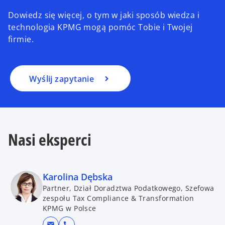
Dowiedz się więcej, o tym w jaki sposób wiedza i
technologia KPMG mogą pomóc Tobie i Twojej
firmie.
Wyślij zapytanie
Nasi eksperci
Karolina Dębska
Partner, Dział Doradztwa Podatkowego, Szefowa
zespołu Tax Compliance & Transformation
KPMG w Polsce
mail
call