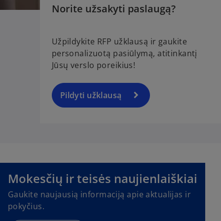
Norite užsakyti paslaugą?
Užpildykite RFP užklausą ir gaukite
personalizuotą pasiūlymą, atitinkantį
Jūsų verslo poreikius!
Pildyti užklausą
o
p
e
Mokesčių ir teisės naujienlaiškiai
n
Gaukite naujausią informaciją apie aktualijas ir
s
pokyčius.
i
n