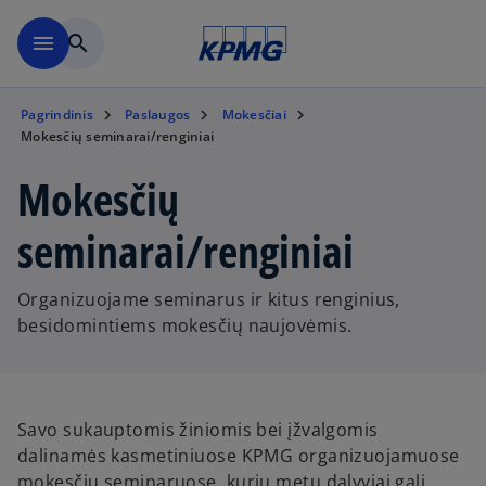
Skip to main content
menu
search
Pagrindinis
Paslaugos
Mokesčiai
Mokesčių seminarai/renginiai
Mokesčių
seminarai/renginiai
Organizuojame seminarus ir kitus renginius,
besidomintiems mokesčių naujovėmis.
Savo sukauptomis žiniomis bei įžvalgomis
dalinamės kasmetiniuose KPMG organizuojamuose
mokesčių seminaruose, kurių metu dalyviai gali