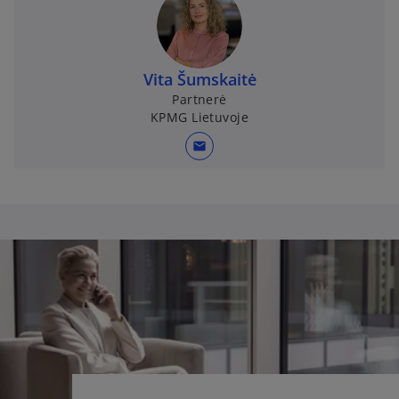
Vita Šumskaitė
Partnerė
KPMG Lietuvoje
mail