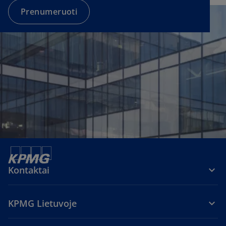
a
Prenumeruoti
n
e
w
t
a
b
Kontaktai
KPMG Lietuvoje