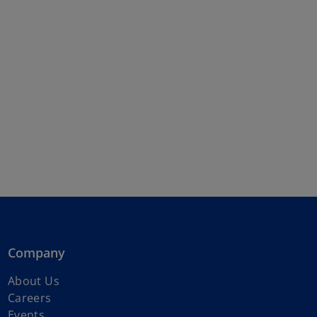
Company
s
About Us
s
i
Careers
s
i
a
Events