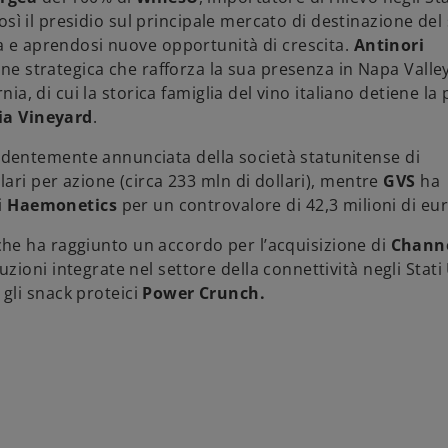
così il presidio sul principale mercato di destinazione del
ra e aprendosi nuove opportunità di crescita.
Antinori
one strategica che rafforza la sua presenza in Napa Valley
nia, di cui la storica famiglia del vino italiano detiene la
ia Vineyard
.
dentemente annunciata della società statunitense di
lari per azione (circa 233 mln di dollari), mentre
GVS
ha
i
Haemonetics
per un controvalore di 42,3 milioni di eur
che
ha raggiunto un accordo per l’acquisizione di
Channe
uzioni integrate nel settore della connettività negli Stati 
gli snack proteici
Power Crunch.