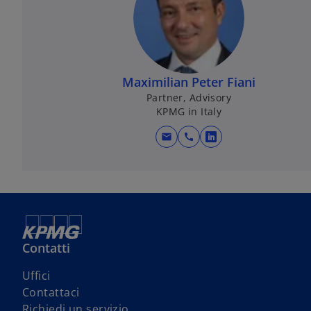
Maximilian Peter Fiani
Partner, Advisory
KPMG in Italy
mail
call
s
i
a
p
r
e
i
Contatti
n
s
Uffici
u
i
s
Contattaci
n
a
i
s
Richiedi un servizio
a