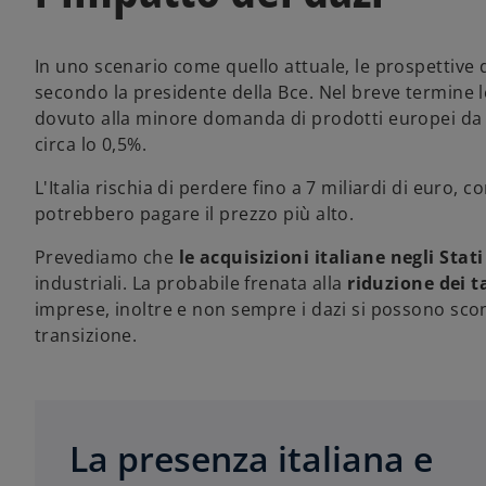
In uno scenario come quello attuale, le prospettive 
secondo la presidente della Bce. Nel breve termine le
dovuto alla minore domanda di prodotti europei da par
circa lo 0,5%.
L'Italia rischia di perdere fino a 7 miliardi di euro,
potrebbero pagare il prezzo più alto.
Prevediamo che
le acquisizioni italiane negli Stati
industriali. La probabile frenata alla
riduzione dei t
imprese, inoltre e non sempre i dazi si possono scon
transizione.
s
i
a
La presenza italiana e
p
r