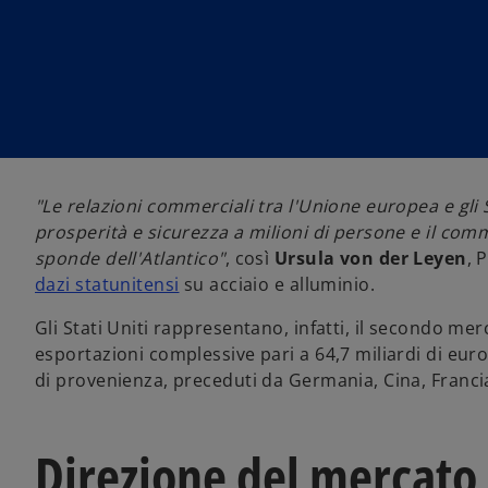
u
u
u
n
n
n
a
a
a
n
n
n
u
u
u
o
o
o
v
v
v
a
a
a
s
s
s
c
c
c
h
h
h
e
e
e
d
d
d
a
a
a
"Le relazioni commerciali tra l'Unione europea e gli
prosperità e sicurezza a milioni di persone e il com
sponde dell'Atlantico"
, così
Ursula von der Leyen
, 
dazi statunitensi
su acciaio e alluminio.
Gli Stati Uniti rappresentano, infatti, il secondo me
esportazioni complessive pari a 64,7 miliardi di euro
di provenienza, preceduti da Germania, Cina, Franci
Direzione del mercato