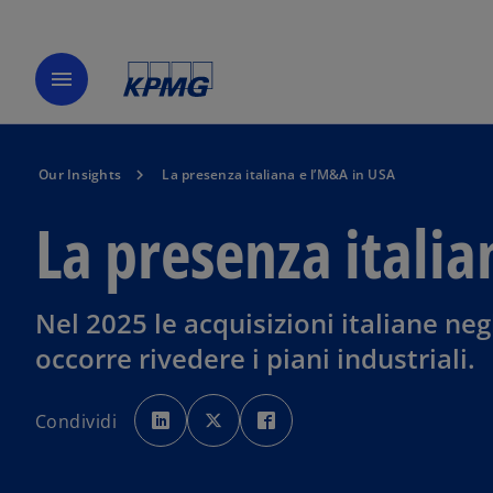
menu
Our Insights
La presenza italiana e l’M&A in USA
La presenza itali
Nel 2025 le acquisizioni italiane ne
occorre rivedere i piani industriali.
s
s
s
i
i
i
Condividi
a
a
a
p
p
p
r
r
r
e
e
e
i
i
i
n
n
n