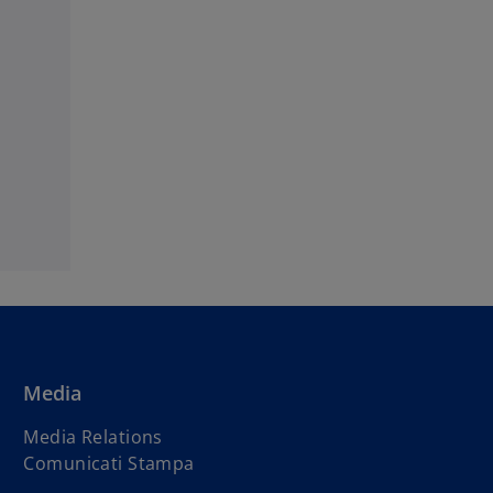
Media
s
Media Relations
i
s
Comunicati Stampa
a
i