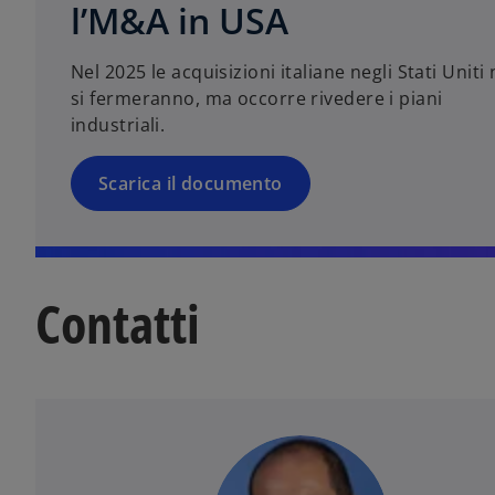
l’M&A in USA
e
i
Nel 2025 le acquisizioni italiane negli Stati Uniti
n
si fermeranno, ma occorre rivedere i piani
u
industriali.
n
a
n
Scarica il documento
u
o
v
a
Contatti
s
c
h
e
d
a