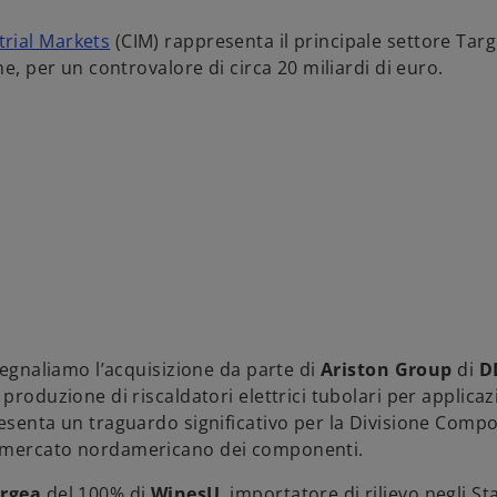
rial Markets
(CIM) rappresenta il principale settore Targ
e, per un controvalore di circa 20 miliardi di euro.
segnaliamo l’acquisizione da parte di
Ariston Group
di
D
 produzione di riscaldatori elettrici tubolari per applicaz
resenta un traguardo significativo per la Divisione Comp
l mercato nordamericano dei componenti.
rgea
del 100% di
WinesU
, importatore di rilievo negli Sta