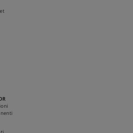
et
DR
ioni
onenti
ti