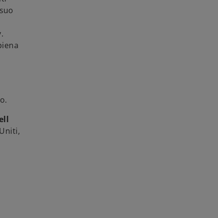
 suo
.
 piena
o.
ll
Uniti,