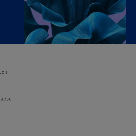
o i
n
paese