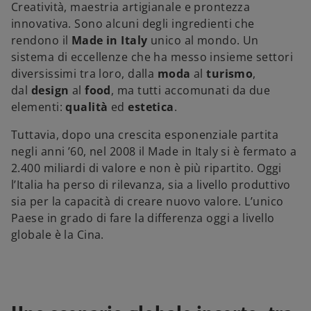
u
u
u
Creatività, maestria artigianale e prontezza
n
n
n
a
a
a
innovativa. Sono alcuni degli ingredienti che
n
n
n
u
u
u
rendono il
Made in Italy
unico al mondo. Un
o
o
o
v
v
v
sistema di eccellenze che ha messo insieme settori
a
a
a
s
s
s
diversissimi tra loro, dalla
moda
al
turismo
,
c
c
c
h
h
h
dal
design
al
food
, ma tutti accomunati da due
e
e
e
d
d
d
elementi:
qualità
ed
estetica
.
a
a
a
Tuttavia, dopo una crescita esponenziale partita
negli anni ’60, nel 2008 il Made in Italy si è fermato a
2.400 miliardi di valore e non è più ripartito. Oggi
l’Italia ha perso di rilevanza, sia a livello produttivo
sia per la capacità di creare nuovo valore. L’unico
Paese in grado di fare la differenza oggi a livello
globale è la Cina.