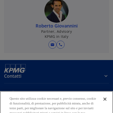
V
Roberto Giovannini
i
Partner, Advisory
KPMG in Italy
mail
call
d
Contatti
e
Media
Questo sito utilizza cookie necessari e, previo consenso, cookie
o
di funzionalità, di prestazione, per pubblicità mirata, anche di
Company
terze parti, per migliorare la navigazione sul sito e per inviarti
messaggi pubblicitari mirati e servizi in linea con le tue