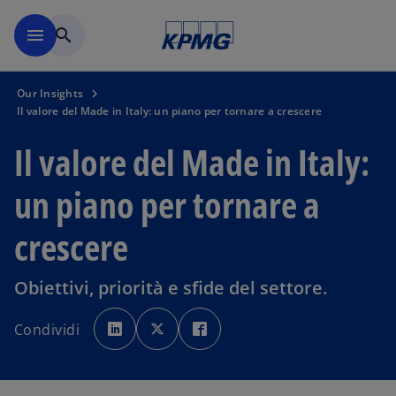
Skip to main content
menu
search
Our Insights
Il valore del Made in Italy: un piano per tornare a crescere
Il valore del Made in Italy:
un piano per tornare a
crescere
Obiettivi, priorità e sfide del settore.
s
s
s
i
i
i
Condividi
a
a
a
p
p
p
r
r
r
e
e
e
i
i
i
n
n
n