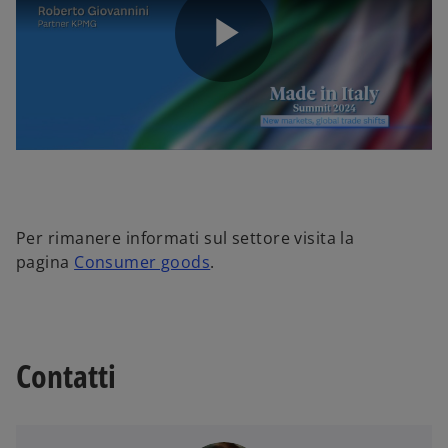
P
l
Per rimanere informati sul settore visita la
pagina
Consumer goods
.
a
y
Contatti