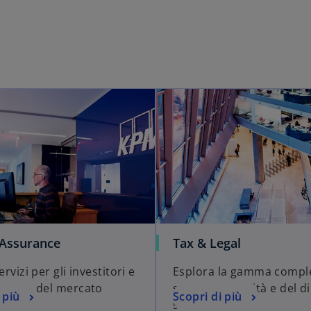
 Assurance
Tax & Legal
ervizi per gli investitori e
Esplora la gamma comple
viluppo del mercato
servizi di fiscalità e del di
 più
Scopri di più
io
societario