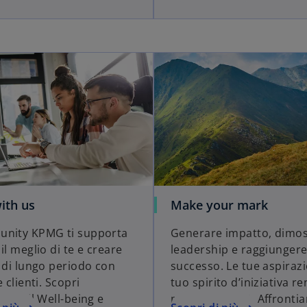
ith us
Make your mark
unity KPMG ti supporta
Generare impatto, dimos
il meglio di te e creare
leadership e raggiungere 
i di lungo periodo con
successo. Le tue aspirazio
e clienti. Scopri
tuo spirito d’iniziativa 
ing, il Well-being e
migliore KPMG. Affronti