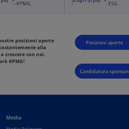
 più
Scopri di più
 work in KPMG.
insieme le sfide ESG.
nostre posizioni aperte
Posizioni aperte
 costantemente alla
 a crescere con noi.
twork KPMG!
Candidatura spontan
Media
s
Media Relations