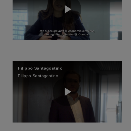
P
y
l
V
Filippo Santagostino
a
Filippo Santagostino
i
P
y
d