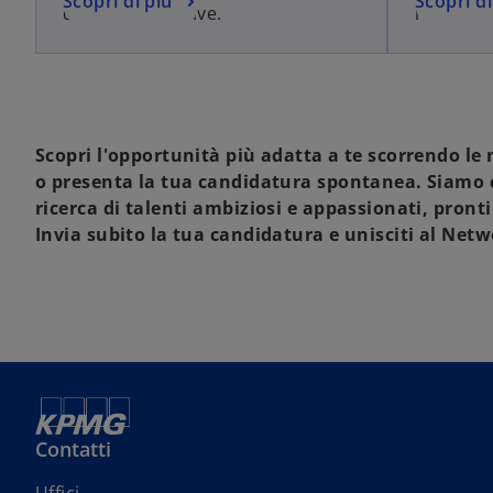
Scopri di più
Scopri di
digitali innovative.
l’Hybrid
Scopri l'opportunità più adatta a te scorrendo le 
o presenta la tua candidatura spontanea. Siamo
ricerca di talenti ambiziosi e appassionati, pronti
Invia subito la tua candidatura e unisciti al Ne
Contatti
s
Uffici