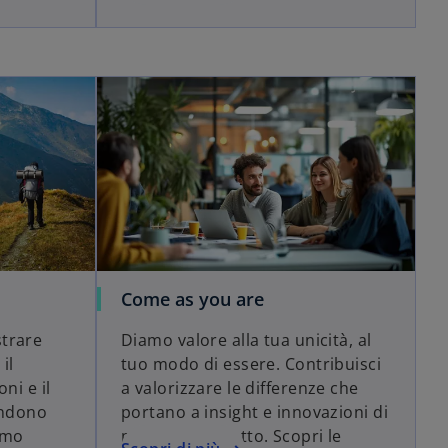
d
e
o
Come as you are
trare
Diamo valore alla tua unicità, al
il
tuo modo di essere. Contribuisci
ni e il
a valorizzare le differenze che
rendono
portano a insight e innovazioni di
amo
maggiore impatto. Scopri le