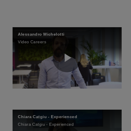
Alessandro Michelotti
Video Careers
P
l
Chiara Catgiu - Experienced
a
Chiara Catgiu - Experienced