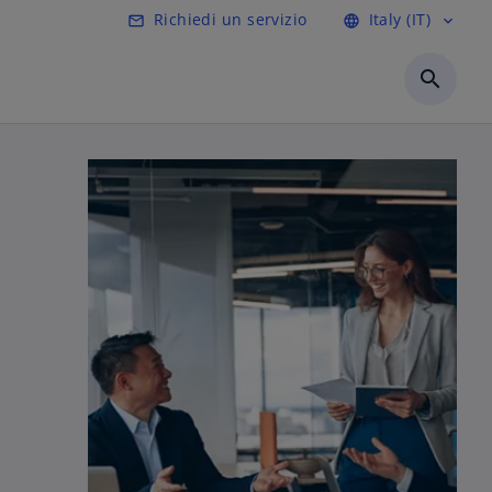
Richiedi un servizio
Italy (IT)
mail_outline
language
expand_more
search