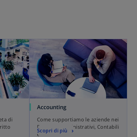
l
V
e
a
i
o
y
d
V
e
Accounting
i
ta di
Come supportiamo le aziende nei
o
ritto
Processi Amministrativi, Contabili
Scopri di più
e Fiscali