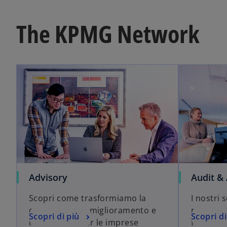
The KPMG Network
Advisory
Audit &
Scopri come trasformiamo la
I nostri s
complessità in miglioramento e
per lo s
Scopri di più
Scopri di
innovazione per le imprese
finanziar