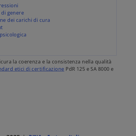
ressioni
i di genere
ne dei carichi di cura
ut
 psicologica
icura la coerenza e la consistenza nella qualità
ndard etici di certificazione
PdR 125 e SA 8000 e