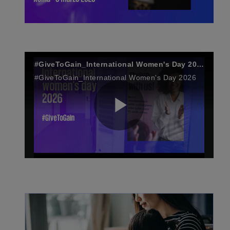
y
l
V
#GiveToGain_International Women's Day 2026
#GiveToGain_International Women's Day 2026
a
i
P
y
d
l
V
e