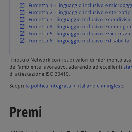
s
Fumetto 1 – linguaggio inclusivo e microagg
i
s
Fumetto 2 – linguaggio inclusivo e stereotip
a
i
s
Fumetto 3 - linguaggio inclusivo e condivisio
p
a
i
s
Fumetto 4 - linguaggio inclusivo e coming o
r
p
a
i
s
Fumetto 5 - linguaggio inclusivo e sicurezza
e
r
p
a
i
s
Fumetto 6 - linguaggio inclusivo e disabilità
i
e
r
p
a
i
n
i
e
r
p
a
Il nostro Network con i suoi valori di riferimento ass
u
n
i
e
r
p
dell’ambiente lavorativo, aderendo ad eccellenti
sta
n
u
n
i
e
r
di attestazione ISO 30415.
a
n
u
n
i
e
n
a
n
u
n
i
Scopri
la politica integrata in italiano e in inglese
.
u
n
a
n
u
n
o
u
n
a
n
u
v
o
u
n
a
n
Premi
a
v
o
u
n
a
s
a
v
o
u
n
c
s
a
v
o
u