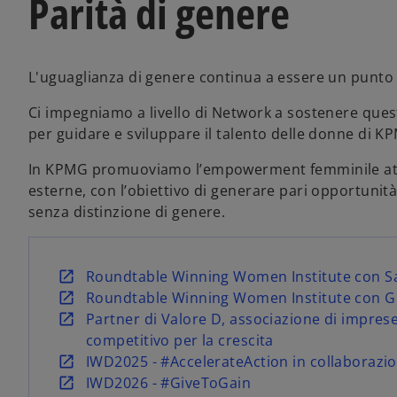
Parità di genere
L'uguaglianza di genere continua a essere un punto d
Ci impegniamo a livello di Network a sostenere que
per guidare e sviluppare il talento delle donne di K
In KPMG promuoviamo l’empowerment femminile attrav
esterne, con l’obiettivo di generare pari opportunità
senza distinzione di genere.
s
Roundtable Winning Women Institute con Sa
i
s
Roundtable Winning Women Institute con Gi
a
i
s
Partner di Valore D, associazione di impre
p
a
i
competitivo per la crescita
r
p
a
s
IWD2025 - #AccelerateAction in collaborazi
e
r
p
i
s
IWD2026 - #GiveToGain