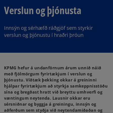
Verslun og þjónusta
Innsýn og sérhæfð ráðgjöf sem styrkir
verslun og þjónustu í hraðri þróun
KPMG hefur á undanförnum árum unnið náið
með fjölmörgum fyrirtækjum í verslun og
þjónustu. Víðtæk þekking okkar á greininni
hjálpar fyrirtækjum að styrkja samkeppnisstöðu
sína og bregðast hratt við breyttu umhverfi og
væntingum neytenda. Lausnir okkar eru
sérsniðnar og byggja á greiningu, innsýn og
aðferðum sem styðja við neytendamiðaðan og