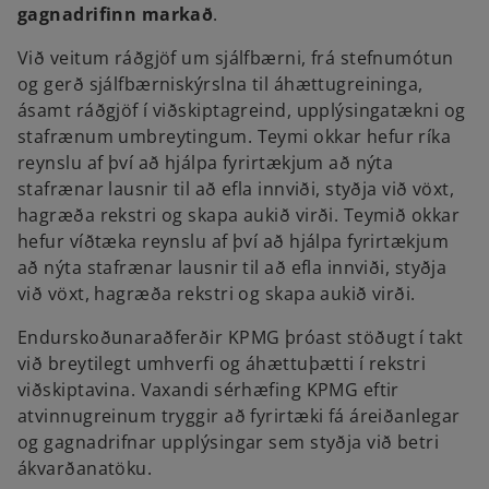
gagnadrifinn markað
.
Við veitum ráðgjöf um sjálfbærni, frá stefnumótun
og gerð sjálfbærniskýrslna til áhættugreininga,
ásamt ráðgjöf í viðskiptagreind, upplýsingatækni og
stafrænum umbreytingum. Teymi okkar hefur ríka
reynslu af því að hjálpa fyrirtækjum að nýta
stafrænar lausnir til að efla innviði, styðja við vöxt,
hagræða rekstri og skapa aukið virði. Teymið okkar
hefur víðtæka reynslu af því að hjálpa fyrirtækjum
að nýta stafrænar lausnir til að efla innviði, styðja
við vöxt, hagræða rekstri og skapa aukið virði.
Endurskoðunaraðferðir KPMG þróast stöðugt í takt
við breytilegt umhverfi og áhættuþætti í rekstri
viðskiptavina. Vaxandi sérhæfing KPMG eftir
atvinnugreinum tryggir að fyrirtæki fá áreiðanlegar
og gagnadrifnar upplýsingar sem styðja við betri
ákvarðanatöku.