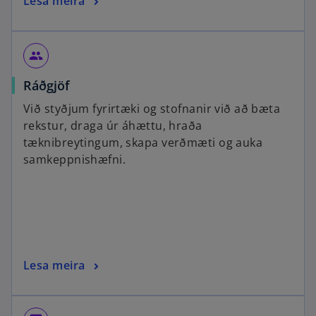
Lesa meira
group
Ráðgjöf
Við styðjum fyrirtæki og stofnanir við að bæta
rekstur, draga úr áhættu, hraða
tæknibreytingum, skapa verðmæti og auka
samkeppnishæfni.
Lesa meira