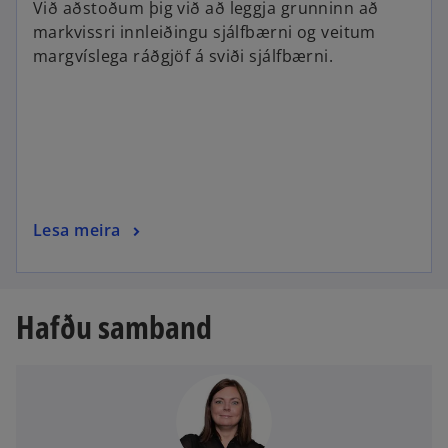
Við aðstoðum þig við að leggja grunninn að
markvissri innleiðingu sjálfbærni og veitum
margvíslega ráðgjöf á sviði sjálfbærni.
Lesa meira
Hafðu samband