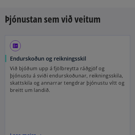
Þjónustan sem við veitum
fact_check
Endurskoðun og reikningsskil
Við bjóðum upp á fjölbreytta ráðgjöf og
þjónustu á sviði endurskoðunar, reikningsskila,
skattskila og annarrar tengdrar þjónustu vítt og
breitt um landið.