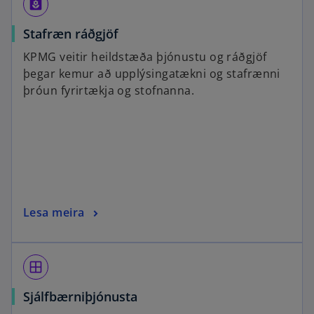
yard
Stafræn ráðgjöf
KPMG veitir heildstæða þjónustu og ráðgjöf
þegar kemur að upplýsingatækni og stafrænni
þróun fyrirtækja og stofnanna.
Lesa meira
window
Sjálfbærniþjónusta