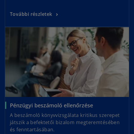
További részletek
Pénzügyi beszámoló ellenőrzése
A beszámoló könyvvizsgálata kritikus szerepet
játszik a befektetői bizalom megteremtésében
és fenntartásában.