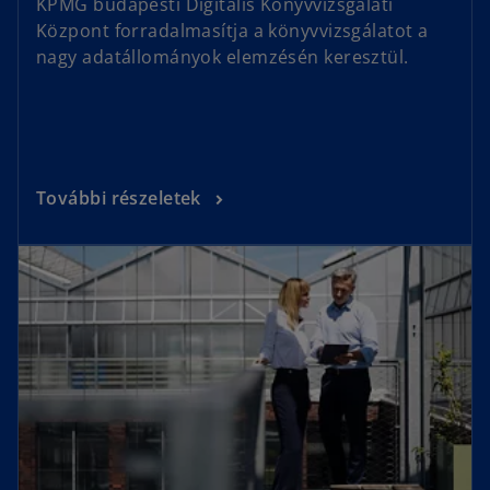
KPMG budapesti Digitális Könyvvizsgálati
Központ forradalmasítja a könyvvizsgálatot a
nagy adatállományok elemzésén keresztül.
További részeletek