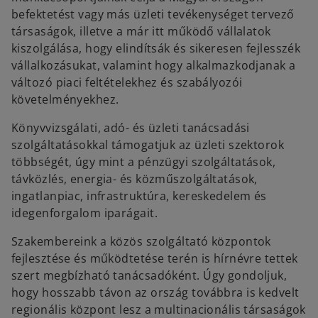
befektetést vagy más üzleti tevékenységet tervező
társaságok, illetve a már itt működő vállalatok
kiszolgálása, hogy elindítsák és sikeresen fejlesszék
vállalkozásukat, valamint hogy alkalmazkodjanak a
változó piaci feltételekhez és szabályozói
követelményekhez.
Könyvvizsgálati, adó- és üzleti tanácsadási
szolgáltatásokkal támogatjuk az üzleti szektorok
többségét, úgy mint a pénzügyi szolgáltatások,
távközlés, energia- és közműszolgáltatások,
ingatlanpiac, infrastruktúra, kereskedelem és
idegenforgalom iparágait.
Szakembereink a közös szolgáltató központok
fejlesztése és működtetése terén is hírnévre tettek
szert megbízható tanácsadóként. Úgy gondoljuk,
hogy hosszabb távon az ország továbbra is kedvelt
regionális központ lesz a multinacionális társaságok