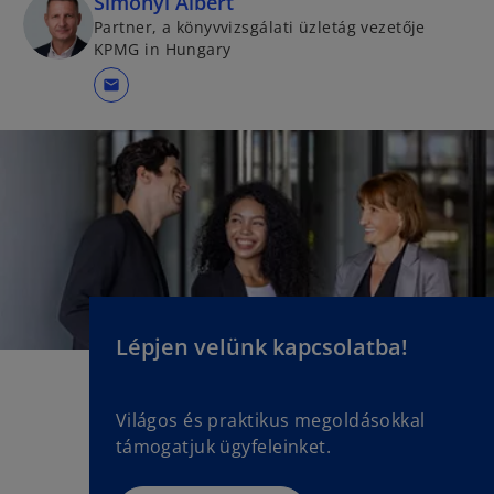
Simonyi Albert
Partner, a könyvvizsgálati üzletág vezetője
KPMG in Hungary
mail
Lépjen velünk kapcsolatba!
Világos és praktikus megoldásokkal
támogatjuk ügyfeleinket.