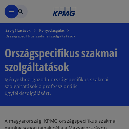
Ugrás a fő tartalomra
menu
search
Szolgáltatások
Könyvvizsgálat
Országspecifikus szakmai szolgáltatások
Országspecifikus szakmai
szolgáltatások
Igényekhez igazodó országspecifikus szakmai
szolgáltatások a professzionális
ügyfélkiszolgálásért.
A magyarországi KPMG országspecifikus szakmai
munkacsoportjainak célja a Magyarországon