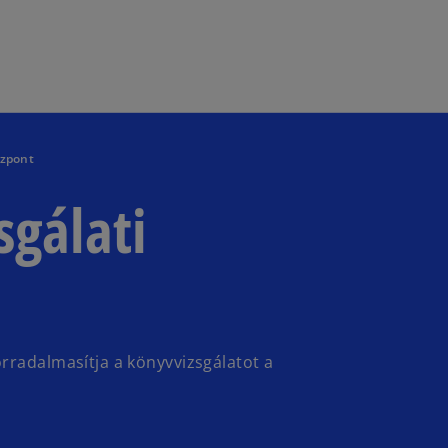
Ugrás a fő tartalomra
özpont
sgálati
rradalmasítja a könyvvizsgálatot a