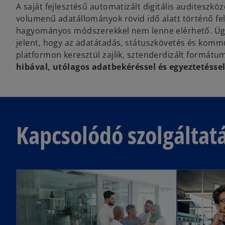
A saját fejlesztésű automatizált digitális auditeszkö
volumenű adatállományok rövid idő alatt történő fe
hagyományos módszerekkel nem lenne elérhető. Ügy
jelent, hogy az adatátadás, státuszkövetés és kommu
platformon keresztül zajlik, sztenderdizált formát
hibával, utólagos adatbekéréssel és egyeztetésse
Kapcsolódó szolgáltat