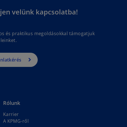
jen velünk kapcsolatba!
gos és praktikus megoldásokkal támogatjuk
leinket.
ánlatkérés
Rólunk
Karrier
A KPMG-ről