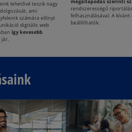
megállapodás szerinti sz
zeink lehetővé teszik nagy
rendszerességű riportálássa
ldolgozását, ami
felhasználásával. A kívánt
feleink számára előnyt
beállíthatók.
nikáció digitális web
umban
így kevesebb
l
jár.
ásaink