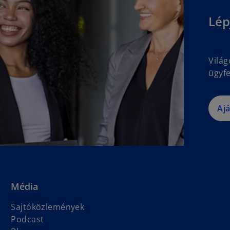
Lép
Vilá
ügyfe
Aj
Média
Sajtóközlemények
Podcast