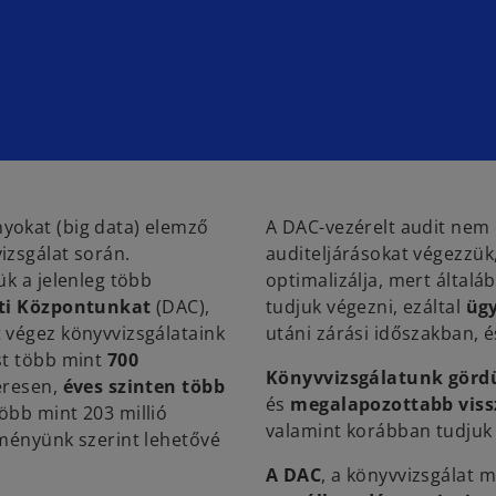
yokat (big data) elemző
A DAC-vezérelt audit nem 
izsgálat során.
auditeljárásokat végezzük,
ük a jelenleg több
optimalizálja, mert általáb
ati Központunkat
(DAC),
tudjuk végezni, ezáltal
ügy
 végez könyvvizsgálataink
utáni zárási időszakban, 
st több mint
700
Könyvvizsgálatunk görd
eresen,
éves szinten több
és
megalapozottabb viss
öbb mint 203 millió
valamint korábban tudjuk 
eményünk szerint lehetővé
A DAC
, a könyvvizsgálat m