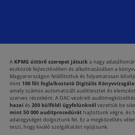
A
KPMG úttörő szerepet játszik
a nagy adatállomán
eszközök fejlesztésében és alkalmazásában a könyvv
Magyarországon felállítottuk és folyamatosan bővítj
mint
100 főt foglalkoztató Digitális Könyvvizsgál
amely számos automatizált audittesztet és elemzést
szerves részeként. A DAC-vezérelt auditmegközelíté
hazai
és
200 külföldi ügyfelünknél
vezettük be sik
mint 50 000 auditprocedúrát
hajtottunk végre, és t
adategységet dolgoztunk fel. Ez a megközelítés vél
teszi, hogy kiváló szolgáltatást nyújtsunk.