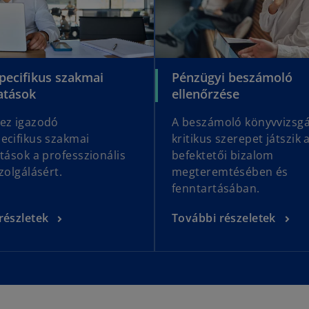
pecifikus szakmai
Pénzügyi beszámoló
atások
ellenőrzése
ez igazodó
A beszámoló könyvvizsgá
ecifikus szakmai
kritikus szerepet játszik 
atások a professzionális
befektetői bizalom
zolgálásért.
megteremtésében és
fenntartásában.
részletek
További részeletek