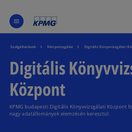
menu
Szolgáltatások
Könyvvizsgálat
Digitális Könyvvizsgálati K
Digitális Könyvviz
Központ
KPMG budapesti Digitális Könyvvizsgálati Központ fo
nagy adatállományok elemzésén keresztül.