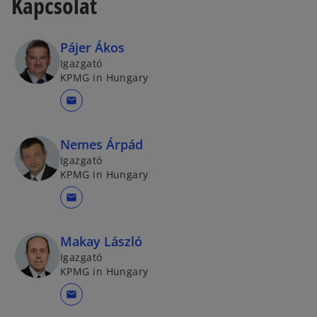
Kapcsolat
Pájer Ákos
Igazgató
KPMG in Hungary
mail
Nemes Árpád
Igazgató
KPMG in Hungary
mail
Makay László
Igazgató
KPMG in Hungary
mail