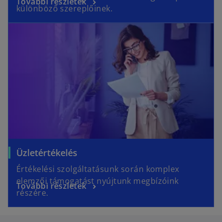
További részletek
különböző szereplőinek.
Üzletértékelés
Értékelési szolgáltatásunk során komplex
elemzői támogatást nyújtunk megbízóink
További részletek
részére.