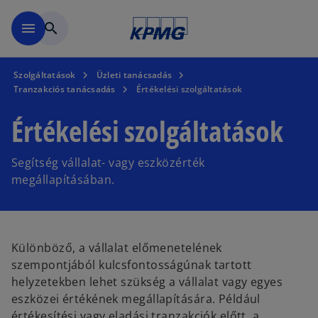
Ugrás a fő tartalomra
menu
search
Szolgáltatások
Üzleti tanácsadás
Tranzakciós tanácsadás
Értékelési szolgáltatások
Értékelési szolgáltatások
Segítség vállalat- vagy eszközérték
megállapításában.
Különböző, a vállalat előmenetelének
szempontjából kulcsfontosságúnak tartott
helyzetekben lehet szükség a vállalat vagy egyes
eszközei értékének megállapítására. Például
értékesítési vagy eladási tranzakciók előtt, a