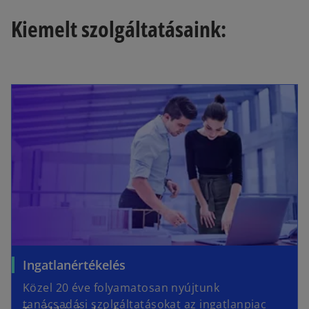
Kiemelt szolgáltatásaink:
Ingatlanértékelés
Közel 20 éve folyamatosan nyújtunk
tanácsadási szolgáltatásokat az ingatlanpiac