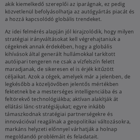
akik kiemelkedő szereplői az iparágnak, ez pedig
közvetlenül befolyásolhatja az autógyártás piacát és
a hozzá kapcsolódó globális trendeket.
Az idei felmérés alapján jól kirajzolódik, hogy milyen
stratégiai irányváltásokat kell végrehajtaniuk a
cégeknek annak érdekében, hogy a globális
kihívások által generált hullámokkal tarkított
autóipari tengeren ne csak a vízfelszín felett
maradjanak, de sikeresen el is érjék kitűzött
céljaikat. Azok a cégek, amelyek már a jelenben, de
legkésőbb a közeljövőben jelentős mértékben
fektetnek be a mesterséges intelligenciába és a
feltörekvő technológiákba; aktívan alakítják át
ellátási lánc-stratégiájukat; egyre inkább
támaszkodnak stratégiai partnerségekre és
innovációval reagálnak a geopolitikai változásokra,
markáns helyzeti előnnyel várhatják a holnap
megoldandó problémáit és feladatait.