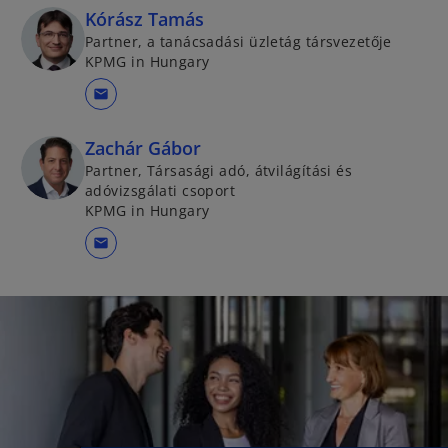
Kórász Tamás
Partner, a tanácsadási üzletág társvezetője
KPMG in Hungary
mail
Zachár Gábor
Partner, Társasági adó, átvilágítási és
adóvizsgálati csoport
KPMG in Hungary
mail