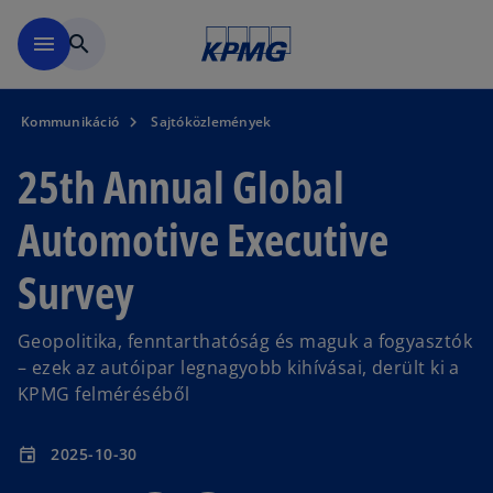
Ugrás a fő tartalomra
menu
search
Kommunikáció
Sajtóközlemények
25th Annual Global
Automotive Executive
Survey
Geopolitika, fenntarthatóság és maguk a fogyasztók
– ezek az autóipar legnagyobb kihívásai, derült ki a
KPMG felméréséből
2025-10-30
event