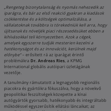
„Rengeteg bizonytalanság és nyomás nehezedik az
iparágra, és bár az első reakció gyakran a kiadások
csökkentése és a költségek optimalizálása, a
vállalatoknak továbbra is törekedniük kell arra, hogy
újítsanak és növeljék piaci részesedésüket ebben a
kihívásokkal teli környezetben. Azok a cégek,
amelyek egyszerre tudják mesterien kezelni a
hatékonyságot és az innovációt, kerülnek majd
előnybe”
– erősített rá az iparágat érintő
problémákra
Dr. Andreas Ries
, a KPMG
International globális autóipari üzletágának
vezetője
.
A tanulmány rámutatott a legnagyobb regionális
piacokra és gyártókra fókuszálva, hogy a növekvő
geopolitikai feszültségek közepette a kínai
autógyártók gyorsabb, hatékonyabb és integráltabb
működéssel egyszerűsítik ellátási láncaikat; az