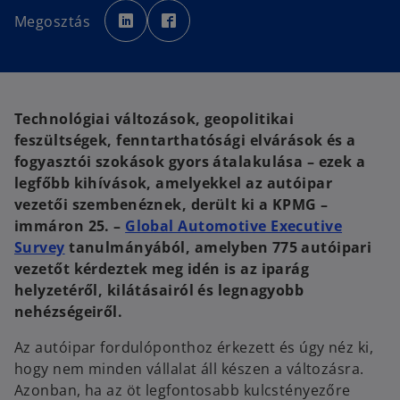
o
o
p
p
Megosztás
e
e
n
n
s
s
i
i
n
n
a
a
n
n
e
e
w
w
Technológiai változások, geopolitikai
t
t
a
a
feszültségek, fenntarthatósági elvárások és a
b
b
fogyasztói szokások gyors átalakulása – ezek a
legfőbb kihívások, amelyekkel az autóipar
vezetői szembenéznek, derült ki a KPMG –
immáron 25. –
Global Automotive Executive
o
Survey
tanulmányából, amelyben 775 autóipari
p
vezetőt kérdeztek meg idén is az iparág
e
helyzetéről, kilátásairól és legnagyobb
n
nehézségeiről.
s
Az autóipar fordulóponthoz érkezett és úgy néz ki,
i
hogy nem minden vállalat áll készen a változásra.
n
Azonban, ha az öt legfontosabb kulcstényezőre
a