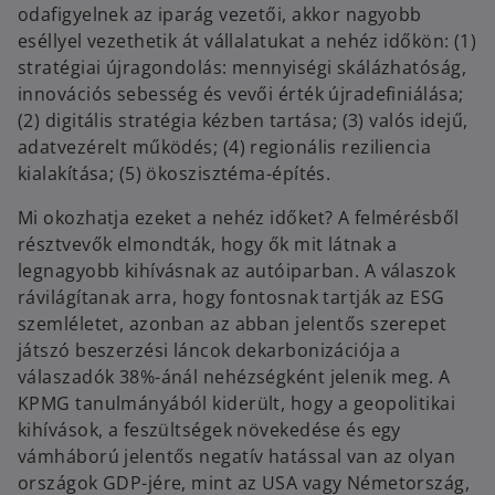
odafigyelnek az iparág vezetői, akkor nagyobb
n
eséllyel vezethetik át vállalatukat a nehéz időkön: (1)
e
stratégiai újragondolás: mennyiségi skálázhatóság,
w
innovációs sebesség és vevői érték újradefiniálása;
t
(2) digitális stratégia kézben tartása; (3) valós idejű,
a
adatvezérelt működés; (4) regionális reziliencia
b
kialakítása; (5) ökoszisztéma-építés.
Mi okozhatja ezeket a nehéz időket? A felmérésből
résztvevők elmondták, hogy ők mit látnak a
legnagyobb kihívásnak az autóiparban. A válaszok
rávilágítanak arra, hogy fontosnak tartják az ESG
szemléletet, azonban az abban jelentős szerepet
játszó beszerzési láncok dekarbonizációja a
válaszadók 38%-ánál nehézségként jelenik meg. A
KPMG tanulmányából kiderült, hogy a geopolitikai
kihívások, a feszültségek növekedése és egy
vámháború jelentős negatív hatással van az olyan
országok GDP-jére, mint az USA vagy Németország,