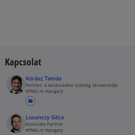
t
b
a
b
Kapcsolat
Kórász Tamás
Partner, a tanácsadási üzletág társvezetője
KPMG in Hungary
mail
Losonczy Géza
Associate Partner
KPMG in Hungary