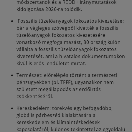
módszertanok és a REDD+ iránymutatások
kidolgozása 2026‑ra tolódik.
Fosszilis tüzelőanyagok fokozatos kivezetése:
bár a végleges szövegből kivették a fosszilis
tüzelőanyagok fokozatos kivezetésére
vonatkozó megfogalmazást, 80 ország külön
vállalta a fosszilis tüzelőanyagok fokozatos
kivezetését, ami a hivatalos dokumentumokon
kívül is erős lendületet mutat.
Természet: előrelépés történt a természeti
pénzügyekben (pl. TFFF), ugyanakkor nem
született megállapodás az erdőirtás
csökkentéséről.
Kereskedelem: törekvés egy befogadóbb,
globális párbeszéd kialakítására a
kereskedelem és klímaintézkedések
kapcsolatáról, különös tekintettel az egyoldalú