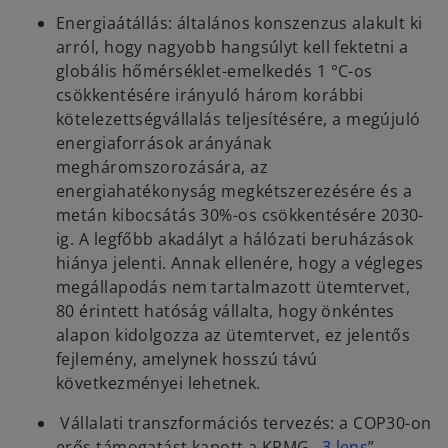
Energiaátállás: általános konszenzus alakult ki
arról, hogy nagyobb hangsúlyt kell fektetni a
globális hőmérséklet-emelkedés 1 °C-os
csökkentésére irányuló három korábbi
kötelezettségvállalás teljesítésére, a megújuló
energiaforrások arányának
megháromszorozására, az
energiahatékonyság megkétszerezésére és a
metán kibocsátás 30%-os csökkentésére 2030-
ig. A legfőbb akadályt a hálózati beruházások
hiánya jelenti. Annak ellenére, hogy a végleges
megállapodás nem tartalmazott ütemtervet,
80 érintett hatóság vállalta, hogy önkéntes
alapon kidolgozza az ütemtervet, ez jelentős
fejlemény, amelynek hosszú távú
következményei lehetnek.
Vállalati transzformációs tervezés: a COP30-on
o
erős támogatást kapott a KPMG „
3 lens
”