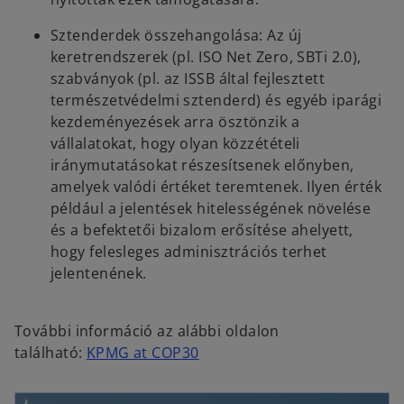
Sztenderdek összehangolása: Az új
keretrendszerek (pl. ISO Net Zero, SBTi 2.0),
szabványok (pl. az ISSB által fejlesztett
természetvédelmi sztenderd) és egyéb iparági
kezdeményezések arra ösztönzik a
vállalatokat, hogy olyan közzétételi
iránymutatásokat részesítsenek előnyben,
amelyek valódi értéket teremtenek. Ilyen érték
például a jelentések hitelességének növelése
és a befektetői bizalom erősítése ahelyett,
hogy felesleges adminisztrációs terhet
jelentenének.
További információ az alábbi oldalon
o
található:
KPMG at COP30
p
e