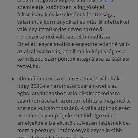
p
szemlélete, különösen a függőségek
e
feltárásának és kezelésének fontossága,
n
valamint a kormányokkal és más érintettekkel
s
való együttműködés révén történő
i
rendszerszintű változás előmozdítása.
n
Emellett egyre inkább elengedhetetlenné válik
a
az alkalmazkodás, az ellenálló‑képesség és a
n
természeti szempontok integrálása az átállási
e
tervekbe.
w
Klímafinanszírozás: a résztvevők vállalták,
t
hogy 2035-re háromszorosára növelik az
a
éghajlatváltozáshoz való alkalmazkodásra
b
szánt forrásokat, azonban ehhez a magántőke
szerepe kulcsfontosságú. A vállalatoknak ezért
érdemes olyan projekteket kidolgozniuk,
amelyekbe a befektetők szívesen fektetnek be,
mert a pénzügyi intézmények egyre inkább
nyitottak ezek támogatására.