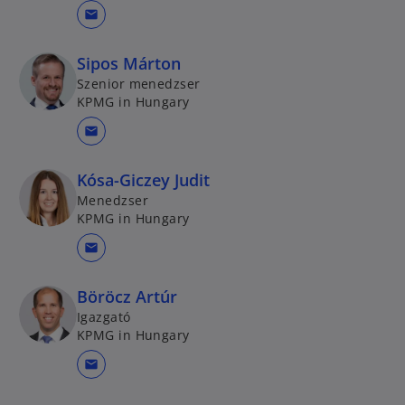
mail
Sipos Márton
Szenior menedzser
KPMG in Hungary
mail
Kósa-Giczey Judit
Menedzser
KPMG in Hungary
mail
Böröcz Artúr
Igazgató
KPMG in Hungary
mail