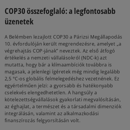
e
e
w
w
COP30 összefoglaló: a legfontosabb
t
t
a
a
b
b
üzenetek
A Belémben lezajlott COP30 a Párizsi Megállapodás
10. évfordulóján került megrendezésre, amelyet „a
végrehajtás COP-jának” neveztek. Az első átfogó
értékelés a nemzeti vállalásokról (NDC-k) azt
mutatta, hogy bár a klímaambíciók továbbra is
magasak, a jelenlegi ígéretek még mindig legalább
2,5 °C-os globális felmelegedéshez vezetnének. Ez
egyértelműen jelzi: a gyorsabb és hatékonyabb
cselekvés elengedhetetlen. A hangsúly a
kötelezettségvállalások gyakorlati megvalósításán,
az éghajlat, a természet és a társadalmi dimenziók
integrálásán, valamint az alkalmazkodási
finanszírozás felgyorsításán volt.