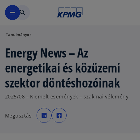
Ugrás a fő tartalomra
menu
search
Tanulmányok
Energy News – Az
energetikai és közüzemi
szektor döntéshozóinak
2025/08 – Kiemelt események – szakmai vélemény
o
o
p
p
Megosztás
e
e
n
n
s
s
i
i
n
n
a
a
n
n