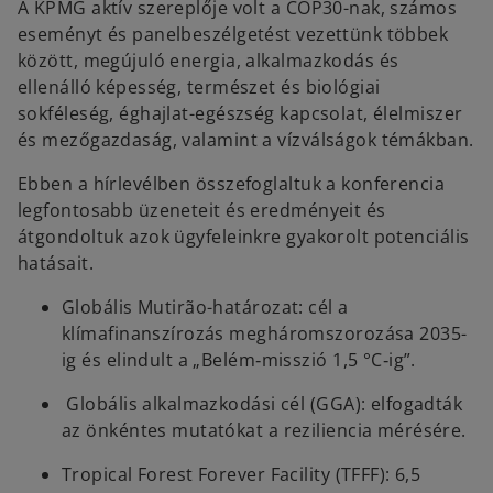
A KPMG aktív szereplője volt a COP30-nak, számos
eseményt és panelbeszélgetést vezettünk többek
között, megújuló energia, alkalmazkodás és
ellenálló képesség, természet és biológiai
sokféleség, éghajlat-egészség kapcsolat, élelmiszer
és mezőgazdaság, valamint a vízválságok témákban.
Ebben a hírlevélben összefoglaltuk a konferencia
legfontosabb üzeneteit és eredményeit és
átgondoltuk azok ügyfeleinkre gyakorolt potenciális
hatásait.
Globális Mutirão-határozat: cél a
klímafinanszírozás megháromszorozása 2035-
ig és elindult a „Belém‑misszió 1,5 °C‑ig”.
Globális alkalmazkodási cél (GGA): elfogadták
az önkéntes mutatókat a reziliencia mérésére.
Tropical Forest Forever Facility (TFFF): 6,5