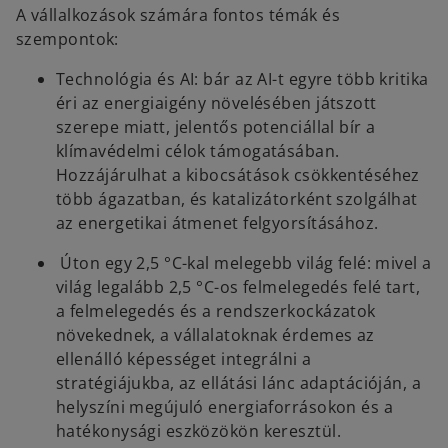
A vállalkozások számára fontos témák és
szempontok:
Technológia és AI: bár az AI-t egyre több kritika
éri az energiaigény növelésében játszott
szerepe miatt, jelentős potenciállal bír a
klímavédelmi célok támogatásában.
Hozzájárulhat a kibocsátások csökkentéséhez
több ágazatban, és katalizátorként szolgálhat
az energetikai átmenet felgyorsításához.
Úton egy 2,5 °C-kal melegebb világ felé: mivel a
világ legalább 2,5 °C-os felmelegedés felé tart,
a felmelegedés és a rendszerkockázatok
növekednek, a vállalatoknak érdemes az
ellenálló képességet integrálni a
stratégiájukba, az ellátási lánc adaptációján, a
helyszíni megújuló energiaforrásokon és a
hatékonysági eszközökön keresztül.