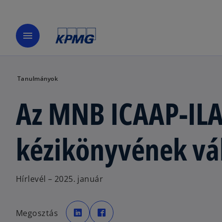
menu
Tanulmányok
Az MNB ICAAP-IL
kézikönyvének vá
Hírlevél – 2025. január
o
o
p
p
Megosztás
e
e
n
n