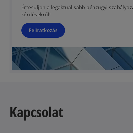
n
Értesüljön a legaktuálisabb pénzügyi szabályoz
s
kérdésekről!
i
n
a
Feliratkozás
n
e
w
t
a
b
Kapcsolat