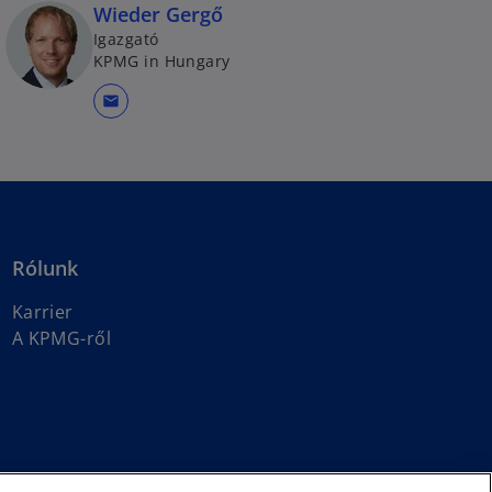
Wieder Gergő
Igazgató
KPMG in Hungary
mail
Rólunk
Karrier
A KPMG-ről