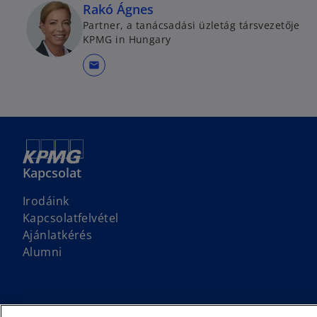
Rakó Ágnes
Partner, a tanácsadási üzletág társvezetője
KPMG in Hungary
mail
Kapcsolat
Irodáink
Kapcsolatfelvétel
Ajánlatkérés
Alumni