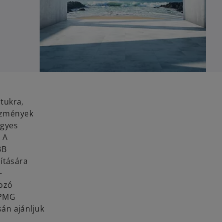
tukra,
tézmények
egyes
 A
BB
ítására
-
kozó
KPMG
án ajánljuk