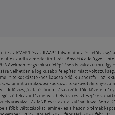
te az ICAAP1 és az ILAAP2 folyamataira és felülvizsgála
anait és kiadta a módosított kézikönyvét4 a felügyelt in
lőző években megszokott felépítésen is változtatott, így 
sára vélhetően a logikusabb felépítés miatt volt szükség.
emel hitelkockázatokhoz kapcsolódó IRB shortfall, az IRR
, valamint a működési kockázat tőkekövetelmény-szám
s felülvizsgálata és finomítása a zöld tőkekövetelmény
egészültek az intézmények belső stresszteszjére vonat
t elvárásaival. Az MNB éves aktualizálását követően a 
be a főbb változásokat, aminek és a hasonló témák kapcs
. novemberi, 2022. januári, 2021. februári, 2020. februári