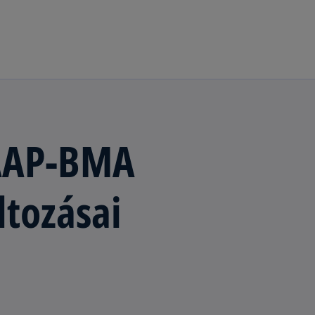
Ugrás a fő tartalomra
AAP-BMA
ltozásai