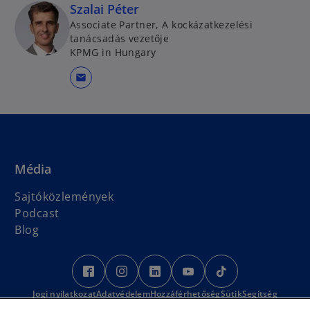
Szalai Péter
Associate Partner, A kockázatkezelési
tanácsadás vezetője
KPMG in Hungary
mail
Média
Sajtóközlemények
Podcast
o
Blog
p
e
o
o
o
o
o
n
p
p
p
p
p
Jogi nyilatkozat
s
Adatvédelem
e
e
Hozzáférhetőség
e
e
Sütik
e
Segítség