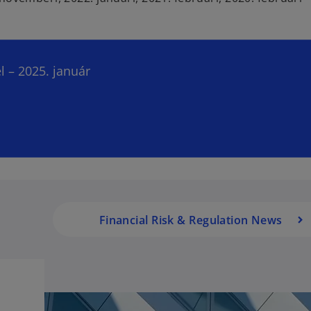
l – 2025. január
Financial Risk & Regulation News