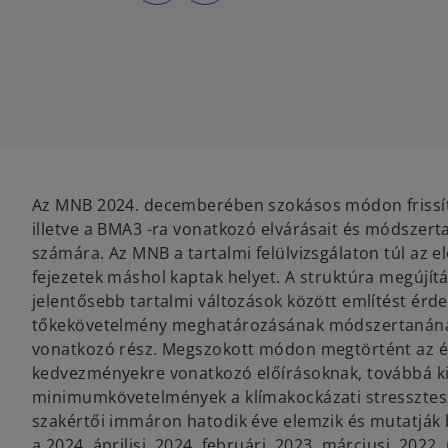
s
s
i
i
n
n
a
a
n
n
e
e
w
w
t
t
a
a
b
b
Az MNB 2024. decemberében szokásos módon frissítet
illetve a BMA3 -ra vonatkozó elvárásait és módszert
számára. Az MNB a tartalmi felülvizsgálaton túl az e
fejezetek máshol kaptak helyet. A struktúra megújítá
jelentősebb tartalmi változások között említést érd
tőkekövetelmény meghatározásának módszertanának
vonatkozó rész. Megszokott módon megtörtént az éve
kedvezményekre vonatkozó előírásoknak, továbbá ki
minimumkövetelmények a klímakockázati stressztesz
szakértői immáron hatodik éve elemzik és mutatják 
o
a 2024. áprilisi, 2024. februári, 2023. márciusi, 2022