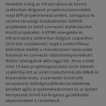
követően 6 évig az infrastruktúra és közmű
szektorban dolgozott projektasszisztensként,
majd BPR projektmenedzserként, támogatva és
vezetve társasági átalakulásokat, külföldi
projekteket és belső szervezeti átalakulásokat
érintő projekteket. A KPMG energetika és
infrastruktúra szektorban dolgozó csapatához
2016-ban csatlakozott, majd a szektorfókusz
kibővítése mellett a menedzsment tanácsadás
folyamati és szervezeti teljesítménynövelésért
felelős üzletágának aktív tagja lett. Anna a több
mint 15 éves projekttapasztalata során kiemelt
szakértője lett az üzleti transzformációk (M&A) és
folyamattervezés, a szervezeti ösztönzők
tervezése és költségmodellezés területeknek,
emellett agilis projektmenedzsment és az épített
környezetet érintő körforgásos gazdálkodás
képesítésekkel is rendelkezik.