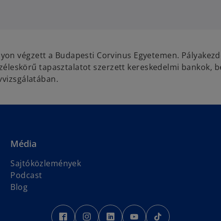
yon végzett a Budapesti Corvinus Egyetemen. Pályakezd
t széleskörű tapasztalatot szerzett kereskedelmi bankok, b
vvizsgálatában.
Média
Sajtóközlemények
Podcast
o
Blog
p
e
o
o
o
o
o