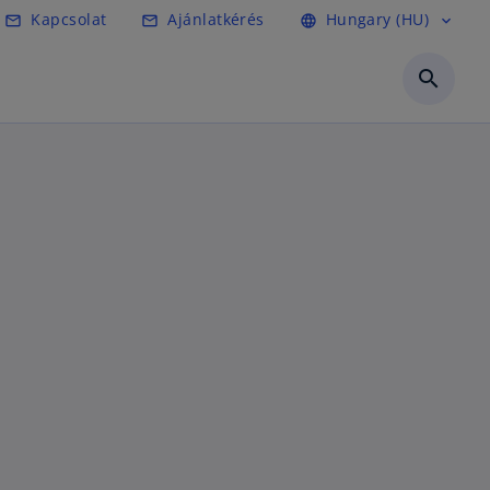
Kapcsolat
Ajánlatkérés
Hungary (HU)
mail_outline
mail_outline
language
expand_more
search