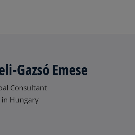
Ugrás a fő tartalomra
eli-Gazsó Emese
pal Consultant
in Hungary