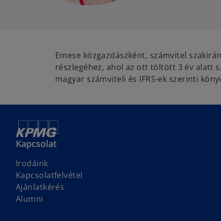
Emese közgazdászként, számvitel szakirán
részlegéhez, ahol az ott töltött 3 év alat
magyar számviteli és IFRS-ek szerinti köny
Kapcsolat
Irodáink
Kapcsolatfelvétel
Ajánlatkérés
Alumni