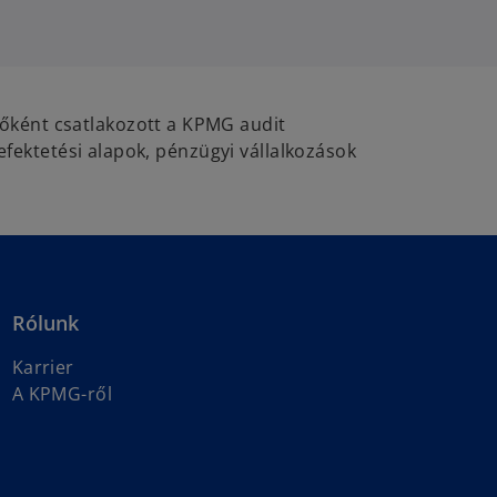
őként csatlakozott a KPMG audit
efektetési alapok, pénzügyi vállalkozások
Rólunk
Karrier
A KPMG-ről