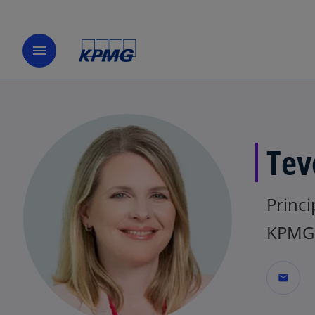
menu
Tev
Princi
KPMG 
mail