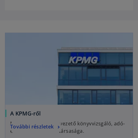
A KPMG-ről
Magyarország egyik vezető könyvvizsgáló, adó-
További részletek
és üzleti tanácsadó társasága.