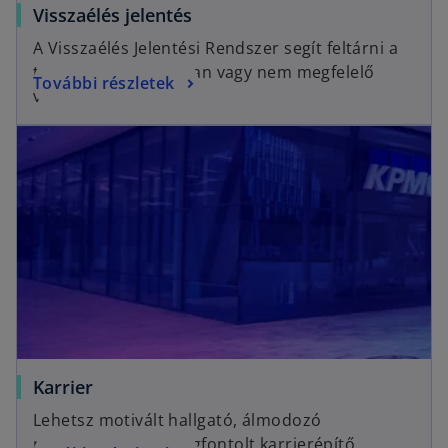
Visszaélés jelentés
A Visszaélés Jelentési Rendszer segít feltárni a
törvénytelen, etikátlan vagy nem megfelelő
További részletek
viselkedést.
Karrier
Lehetsz motivált hallgató, álmodozó
pályakezdő vagy megfontolt karrierépítő,