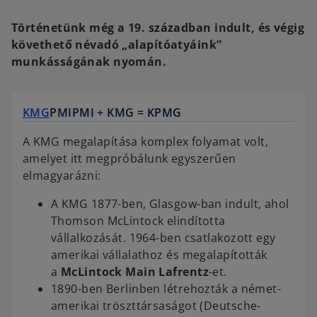
Történetünk még a 19. században indult, és végig
követhető névadó „alapítóatyáink”
munkásságának nyomán.
KMG
PMI
PMI + KMG = KPMG
A KMG megalapítása komplex folyamat volt,
amelyet itt megpróbálunk egyszerűen
elmagyarázni:
A KMG 1877-ben, Glasgow-ban indult, ahol
Thomson McLintock elindította
vállalkozását. 1964-ben csatlakozott egy
amerikai vállalathoz és megalapították
a
McLintock Main Lafrentz
-et.
1890-ben Berlinben létrehozták a német-
amerikai tröszttársaságot (Deutsche-