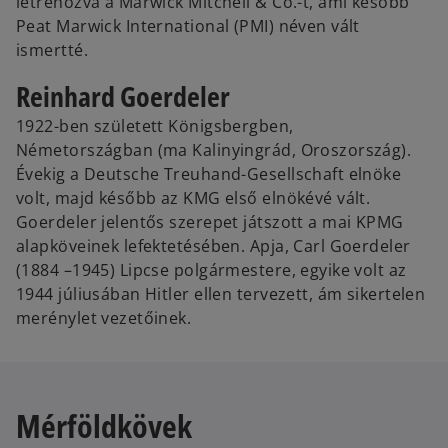
létrehozva a Marwick Mitchell & Co.-t, ami később
Peat Marwick International (PMI) néven vált
ismertté.
Reinhard Goerdeler
1922-ben született Königsbergben,
Németországban (ma Kalinyingrád, Oroszország).
Évekig a Deutsche Treuhand-Gesellschaft elnöke
volt, majd később az KMG első elnökévé vált.
Goerdeler jelentős szerepet játszott a mai KPMG
alapköveinek lefektetésében. Apja, Carl Goerdeler
(1884 –1945) Lipcse polgármestere, egyike volt az
1944 júliusában Hitler ellen tervezett, ám sikertelen
merénylet vezetőinek.
Mérföldkövek