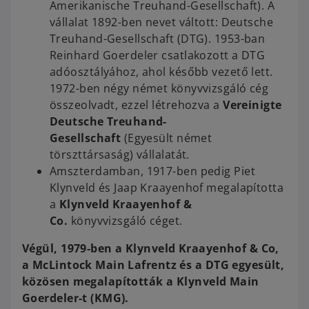
Amerikanische Treuhand-Gesellschaft). A
vállalat 1892-ben nevet váltott: Deutsche
Treuhand-Gesellschaft (DTG). 1953-ban
Reinhard Goerdeler csatlakozott a DTG
adóosztályához, ahol később vezető lett.
1972-ben négy német könyvvizsgáló cég
összeolvadt, ezzel létrehozva a
Vereinigte
Deutsche Treuhand-
Gesellschaft
(Egyesült német
törszttársaság) vállalatát.
Amszterdamban, 1917-ben pedig Piet
Klynveld és Jaap Kraayenhof megalapította
a
Klynveld Kraayenhof &
Co.
könyvvizsgáló céget.
Végül, 1979-ben a Klynveld Kraayenhof & Co,
a McLintock Main Lafrentz és a DTG egyesült,
közösen megalapították a Klynveld Main
Goerdeler-t (KMG).