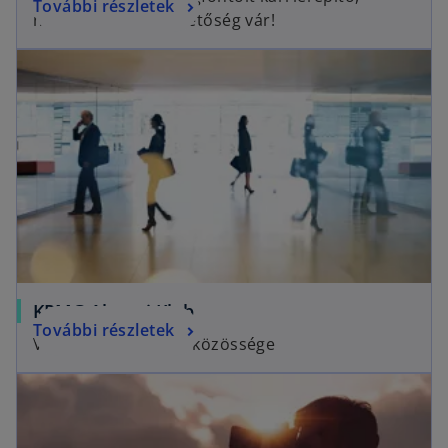
További részletek
nálunk végtelen lehetőség vár!
KPMG Alumni Klub
További részletek
Volt munkatársaink közössége