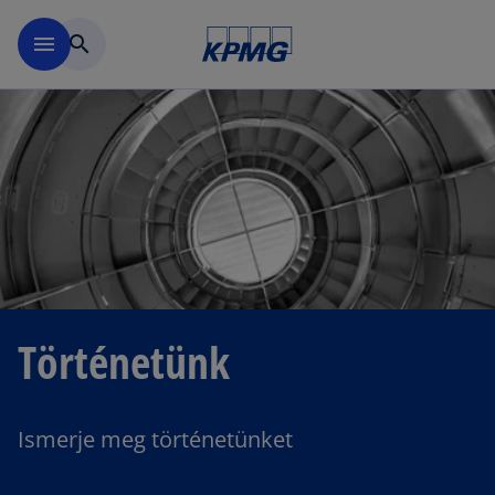
Ugrás a fő tartalomra
menu
search
Történetünk
Ismerje meg történetünket