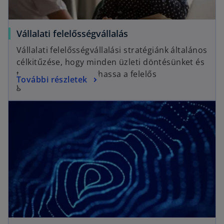
Vállalati felelősségvállalás
Vállalati felelősségvállalási stratégiánk általános
célkitűzése, hogy minden üzleti döntésünket és
tevékenységünket áthassa a felelős
További részletek
gondolkodás.