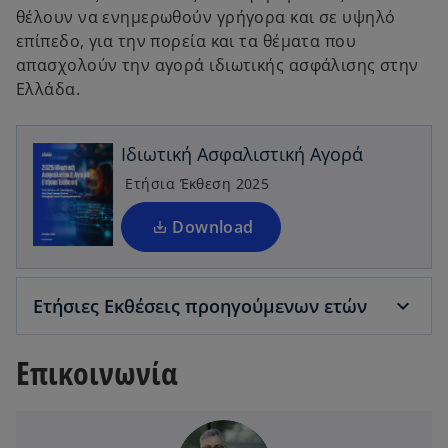
θέλουν να ενημερωθούν γρήγορα και σε υψηλό
επίπεδο, για την πορεία και τα θέματα που
o
απασχολούν την αγορά ιδιωτικής ασφάλισης στην
p
Ελλάδα.
e
n
Ιδιωτική Ασφαλιστική Αγορά
s
i
Ετήσια Έκθεση 2025
n
a
Download
n
e
w
Ετήσιες Εκθέσεις προηγούμενων ετών
t
a
Επικοινωνία
b