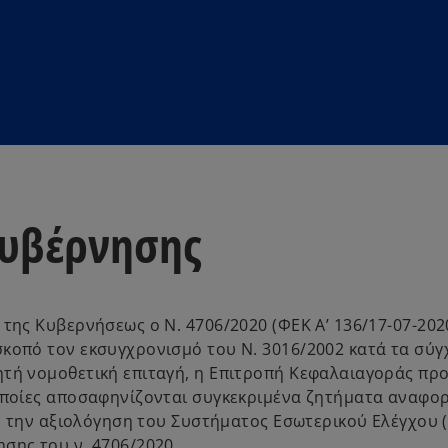
κυβέρνησης
της Κυβερνήσεως ο Ν. 4706/2020 (ΦΕΚ Α’ 136/17-07-202
σκοπό τον εκσυγχρονισμό του Ν. 3016/2002 κατά τα σύ
ητή νομοθετική επιταγή, η Επιτροπή Κεφαλαιαγοράς πρ
οποίες αποσαφηνίζονται συγκεκριμένα ζητήματα αναφορ
γ) την αξιολόγηση του Συστήματος Εσωτερικού Ελέγχου (
σης του ν. 4706/2020.