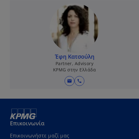
Έφη Κατσούλη
Partner, Advisory
KPMG στην Ελλάδα
mail
call
Επικοινωνία
Επικοινωνήστε μαζί μας