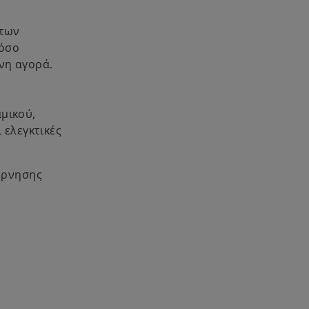
 των
τόσο
νη αγορά.
μικού,
 ελεγκτικές
έρνησης