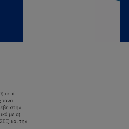
0) περί
γχρονα
οέβη στην
ικά με α)
ΣΕΕ) και την