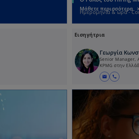
Μάθετε περισσότερα
Ημερομηνία & ώρα - C
Εισηγήτρια
Γεωργία Κωνσ
Senior Manager, A
KPMG στην Ελλά
mail
call