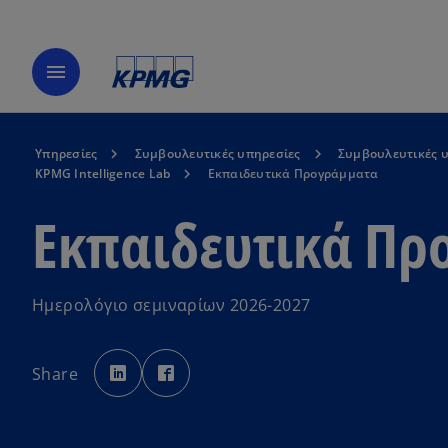
menu
Υπηρεσίες
Συμβουλευτικές υπηρεσίες
Συμβουλευτικές υ
KPMG Intelligence Lab
Εκπαιδευτικά Προγράμματα
Εκπαιδευτικά Πρ
Ημερολόγιο σεμιναρίων 2026-2027​
o
o
p
p
Share
e
e
n
n
s
s
i
i
n
n
a
a