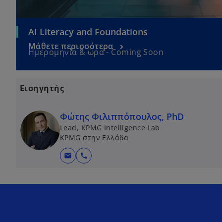
AI Literacy and Foundations
Μάθετε περισσότερα
Ημερομηνία & ώρα - Coming Soon
Εισηγητής
Φώτης Φιλιππόπουλος, PhD
Lead, KPMG Intelligence Lab
KPMG στην Ελλάδα
mail
call