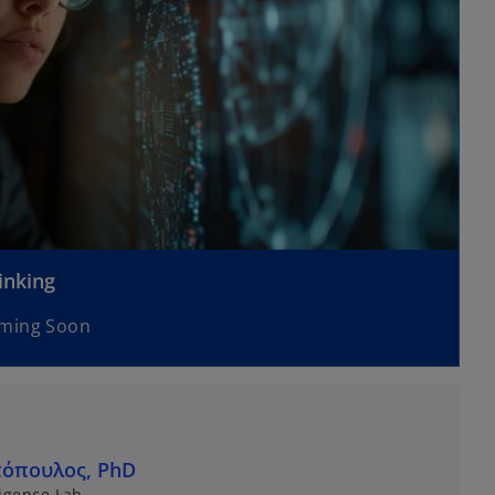
inking
oming Soon
όπουλος, PhD
ligence Lab