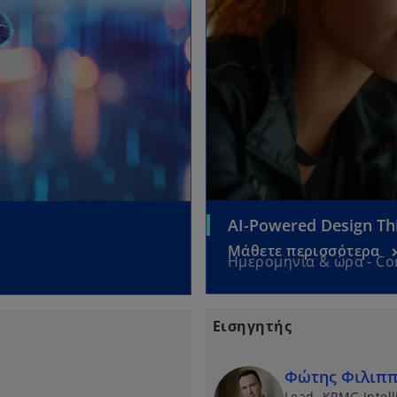
AI-Powered Design Th
Μάθετε περισσότερα
Ημερομηνία & ώρα - C
Εισηγητής
Φώτης Φιλιππ
Lead, KPMG Intel