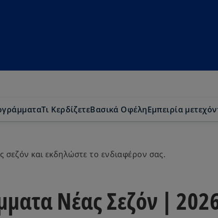
ογράμματα
Τι Κερδίζετε
Βασικά Οφέλη
Eμπειρία μετεχό
ς σεζόν και εκδηλώστε το ενδιαφέρον σας.
μματα Νέας Σεζόν | 202