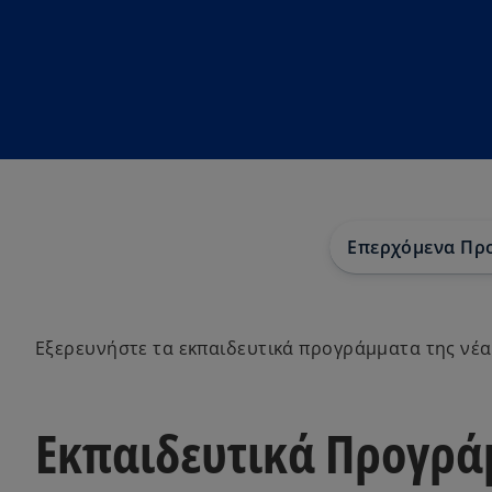
n
n
e
e
w
w
t
t
a
a
b
b
Επερχόμενα Πρ
Εξερευνήστε τα εκπαιδευτικά προγράμματα της νέα
Εκπαιδευτικά Προγρά