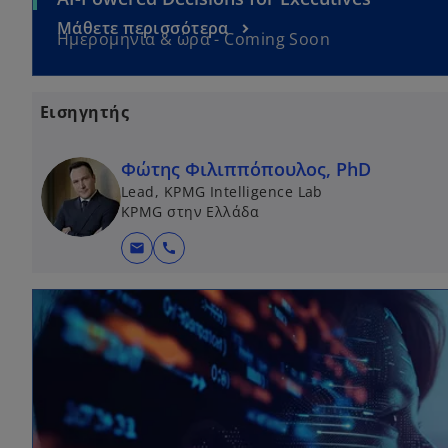
Μάθετε περισσότερα
Ημερομηνία & ώρα - Coming Soon
Εισηγητής
Φώτης Φιλιππόπουλος, PhD
Lead, KPMG Intelligence Lab
KPMG στην Ελλάδα
mail
call