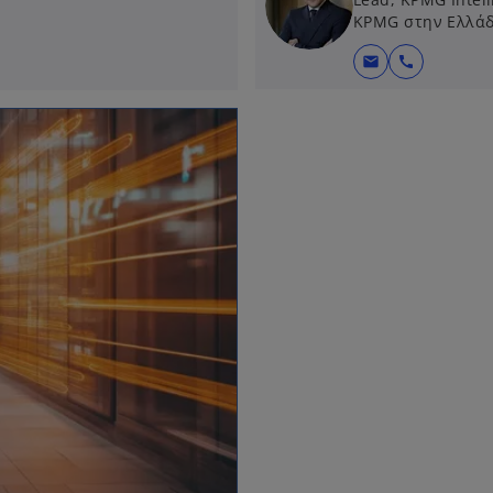
KPMG στην Ελλά
mail
call