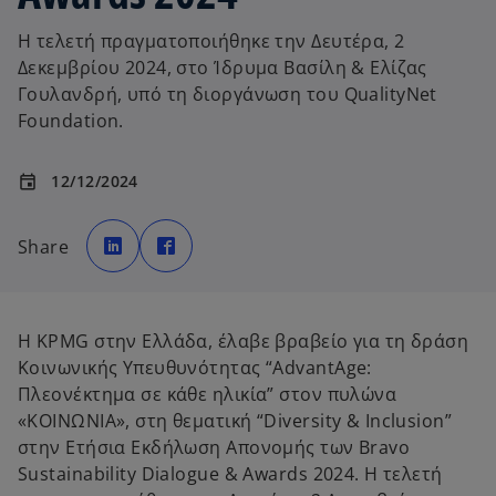
Η τελετή πραγματοποιήθηκε την Δευτέρα, 2
Δεκεμβρίου 2024, στο Ίδρυμα Βασίλη & Ελίζας
Γουλανδρή, υπό τη διοργάνωση του QualityNet
Foundation.
12/12/2024
event
o
o
p
p
Share
e
e
n
n
s
s
i
i
n
n
a
a
n
n
Η KPMG στην Ελλάδα, έλαβε βραβείο για τη δράση
e
e
w
w
Κοινωνικής Υπευθυνότητας
“AdvantAge:
t
t
a
a
Πλεονέκτημα σε κάθε ηλικία” στον πυλώνα
b
b
«ΚΟΙΝΩΝΙΑ», στη θεματική “Diversity & Inclusion”
στην Ετήσια Εκδήλωση Απονομής των Bravo
Sustainability Dialogue & Awards 2024. Η τελετή